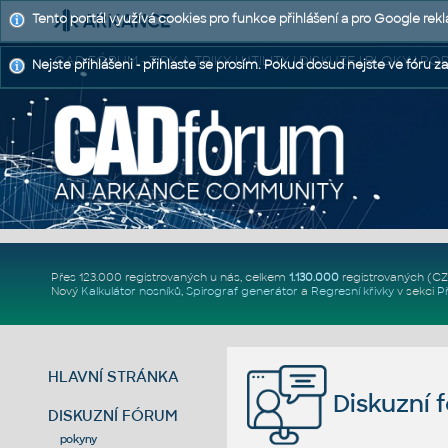
Tento portál využívá cookies pro funkce přihlášení a pro Google rek
CAD FÓRUM - TIPY A TRIKY | UTILITY | DISKUZE | BLOKY |
Nejste přihlášeni - přihlaste se prosím. Pokud dosud nejste ve fóru za
Přes 123.000 registrovaných u nás, celkem
1.130.000
registrovaných (C
Nový
Kalkulátor nosníků
,
Spirograf generátor
a
Regresní křivky
v sekci
P
HLAVNÍ STRÁNKA
Diskuzní 
DISKUZNÍ FÓRUM
pokyny