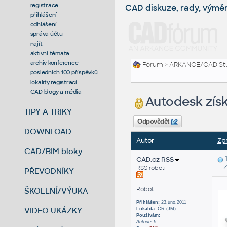
registrace
CAD diskuze, rady, výmě
přihlášení
odhlášení
správa účtu
najít
aktivní témata
archiv konference
Fórum
>
ARKANCE/CAD St
posledních 100 příspěvků
lokality registrací
CAD blogy a média
Autodesk zí
TIPY A TRIKY
Odpovědět
DOWNLOAD
Autor
Zp
CAD/BIM bloky
CAD.cz RSS
Zas
RSS roboti
PŘEVODNÍKY
Robot
ŠKOLENÍ/VÝUKA
Přihlášen:
23.úno.2011
VIDEO UKÁZKY
Lokalita:
ČR (JM)
Používám:
Autodesk