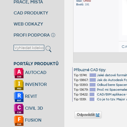
PRÁCE, MÍSTA
Stav:
Offline
Bodů:
191
CAD PRODUKTY
WEB ODKAZY
PROFI PODPORA
ⓘ
CA
PORTÁLY PRODUKTŮ
Příbuzné CAD tipy
:
AUTOCAD
Tip 13741:
Jaké datové formá
Tip 13867:
Jak do Autodesk F
INVENTOR
Tip 13393:
Odkud bere Spacem
Tip 13679:
Proč mi Spacemaker
Tip 13422:
CAD/BIM aplikace 
REVIT
Tip 1339:
Co je to tzv. Majo
CIVIL 3D
Odpovědět
FUSION