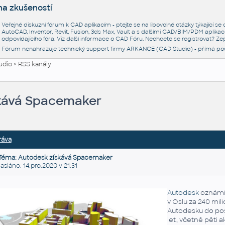
na zkušeností
Veřejné diskuzní fórum k CAD aplikacím - ptejte se na libovolné otázky týkající s
AutoCAD, Inventor, Revit, Fusion, 3ds Max, Vault a s dalšími CAD/BIM/PDM aplikac
odpovídajícího fóra. Viz další informace o
CAD Fóru
. Nechcete se registrovat? Zep
Fórum nenahrazuje technický support firmy ARKANCE (CAD Studio) - přímá po
udio
>
RSS kanály
skává Spacemaker
ráva
Téma: Autodesk získává Spacemaker
láno: 14.pro.2020 v 21:31
Au­to­de­sk
ozná­mil
v Oslu za 240 mi­li­o
Au­to­de­s­ku do po­
let, včet­ně pěti a