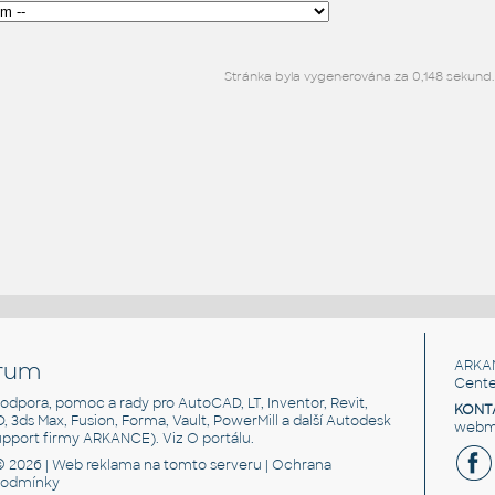
Stránka byla vygenerována za 0,148 sekund.
rum
ARKA
Cente
, podpora, pomoc a rady pro AutoCAD, LT, Inventor, Revit,
KONT
3D, 3ds Max, Fusion, Forma, Vault, PowerMill a další Autodesk
webma
support firmy ARKANCE). Viz
O portálu
.
© 2026 |
Web reklama
na tomto serveru |
Ochrana
podmínky