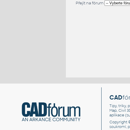
Přejít na fórum
CAD
fó
Tipy, triky
Map, Civil 
aplikace (
Copyright 
soukromí, 