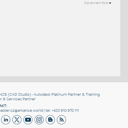
Oprávnění fóra
NCE
(CAD Studio) - Autodesk Platinum Partner & Training
r & Services Partner
AKT:
ster.cz@arkance.world | tel. +420 910 970 111