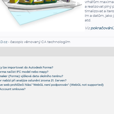
vr­há­řům ma­xi­ma­l
a re­a­li­zo­vat pl
ti­ma­li­zo­vat a ite­
ím a datům, jako je 
atd.
Viz
pokračování..
D.cz
- časopis věnovaný CA technologiím
ty lze importovat do Autodesk Forma?
orma načíst IFC model nebo mapy?
aker (Forma) výšková data okolního terénu?
 nabízí při analýze oslunění zrovna 21. červen?
ve web prohlížeči hlásí "WebGL není podporován" (WebGL not supported)
r Account smlouva?