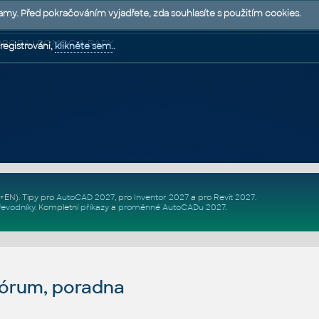
lamy. Před pokračováním vyjadřete, zda souhlasíte s použitím cookies.
 PODPORA | POMOC A RADY
registrováni,
klikněte sem.
.
Z+EN)
. Tipy pro
AutoCAD 2027
, pro
Inventor 2027
a pro
Revit 2027
.
řevodníky
.
Kompletní
příkazy
a
proměnné AutoCADu 2027
.
fórum, poradna