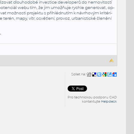
i­zo­vat dlou­ho­do­bé in­ves­ti­ce de­ve­lo­pe­rů do ne­mo­vi­tos­tí
ný po­ten­ci­ál webu tím, že jim umožňuje rych­le ge­ne­ro­vat, op­
ro­vat mož­nos­ti pro­jek­tu s při­hléd­nu­tím k ná­vr­ho­vým kri­té­ri­
terén, mapy, vítr, osvět­le­ní, pro­voz, ur­ba­nis­tic­ké čle­ně­ní
.
Sdílet na:
Pro technickou podporu CAD
kontaktujte
Helpdesk