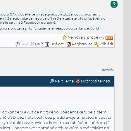
?
e oboru CAx, podělte se o vaše znalosti a zkušenosti s programy
emi. Zaregistrujte se nebo se přihlašte a zašlete váš příspěvek do
tejte se v naší
Facebook poradně
.
dpora pro zákazníky funguje na
emea.support.arkance.world
Nejnovější příspěvky
FAQ
Najít
Události
Registrovat
Přihlásit
archiv
Najít Téma
Možnosti tématu
 do­kon­če­ní akvi­zi­ce nor­ské­ho
Spa­ce­ma­ke­ru
se síd­lem
­nů USD bez ho­to­vos­ti, což před­sta­vu­je tři­nác­tou in­ves­ti­ci
sky­to­va­te­lů ná­vr­ho­vých a kon­strukč­ních ře­še­ní během tří
kvi­zi­cí. Spa­ce­ma­ker po­má­há ar­chi­tek­tům a měst­ským ná­