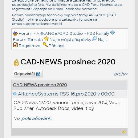
Zaregistrujte se nebo se přihlašte a zašlete váš příspěvek do
odpovídajícího fóra. Viz další informace o
CAD Fóru
. Nechcete se
registrovat? Zeptejte se v naší
Facebook poradně
.
Fórum nenahrazuje technický support firmy ARKANCE (CAD
Studio) - přímá podpora pro zákazníky funguje na
emea.support.arkance.world
Fórum
>
ARKANCE/CAD Studio
>
RSS kanály
Fórum Témata
Nejnovější příspěvky
Najít
Registrovat
Přihlásit
CAD-NEWS prosinec 2020
archiv
Odpovědět
CAD-NEWS prosinec 2020
ArkanceSystems RSS
16.pro.2020 v 00:00
CAD-News 12/20: vánoční přání, sleva 20%, Vault
Publisher, Autodesk Docs, videa, tipy
Viz
pokračování...