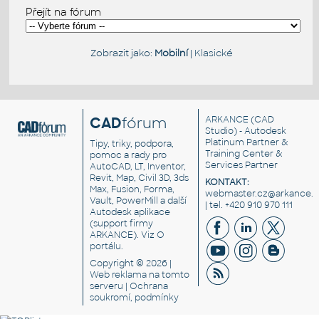
Přejít na fórum
Zobrazit jako:
Mobilní
|
Klasické
CAD
fórum
ARKANCE
(CAD
Studio) - Autodesk
Platinum Partner &
Tipy, triky, podpora,
Training Center &
pomoc a rady pro
Services Partner
AutoCAD, LT, Inventor,
Revit, Map, Civil 3D, 3ds
KONTAKT:
Max, Fusion, Forma,
webmaster.cz@arkance.w
Vault, PowerMill a další
| tel. +420 910 970 111
Autodesk aplikace
(support firmy
ARKANCE). Viz
O
portálu
.
Copyright © 2026 |
Web reklama
na tomto
serveru |
Ochrana
soukromí, podmínky