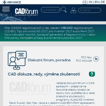
CZ
|
SK
|
EN
|
DE
Přes 123.000 registrovaných u nás, celkem
1.130.000
registrovaných
(CZ+EN)
. Tipy pro
AutoCAD 2027
, pro
Inventor 2027
a pro
Revit 2027
.
Nový
Kalkulátor nosníků
,
Spirograf generátor
a
Regresní křivky
v sekci
Převodníky
.
Kompletní
příkazy
a
proměnné AutoCADu 2027
.
RSS tipy
Diskuzní fórum, poradna
RSS diskuze
?
CAD diskuze, rady, výměna zkušeností
Veřejné diskuzní fórum k CAD
aplikacím - ptejte se na
libovolné otázky týkající se
oboru CAx, podělte se o vaše
znalosti a zkušenosti s
programy AutoCAD, Inventor,
Revit, Fusion, 3ds Max, Vault a s dalšími CAD/BIM/PDM aplikacemi.