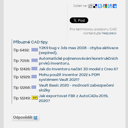
Sdílet na:
Pro technickou podporu CAD
kontaktujte
Helpdesk
Příbuzné CAD tipy
:
Y2K9 bug v 3ds max 2008 - chyba aktivace
Tip 6492:
(expired).
Automatické pojmenovávání konstrukčních
Tip 7058:
prvků Inventoru.
Tip 12426:
Jak do Inventoru načíst 3D model z Creo 6?
Mohu použít Inventor 2022 s PDM
Tip 12929:
systémem Vault 2021?
Vault Basic 2020 - možnosti zabezpečení
Tip 12268:
složky
Jak exportovat FBX z AutoCADu 2019,
Tip 12249:
2020?
Odpovědět