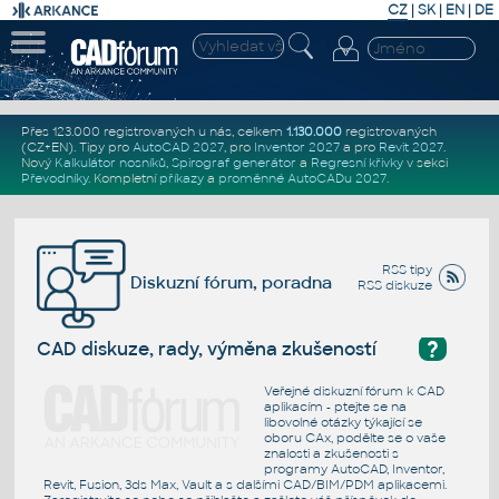
CZ
|
SK
|
EN
|
DE
Přes 123.000 registrovaných u nás, celkem
1.130.000
registrovaných
(CZ+EN)
. Tipy pro
AutoCAD 2027
, pro
Inventor 2027
a pro
Revit 2027
.
Nový
Kalkulátor nosníků
,
Spirograf generátor
a
Regresní křivky
v sekci
Převodníky
.
Kompletní
příkazy
a
proměnné AutoCADu 2027
.
RSS tipy
Diskuzní fórum, poradna
RSS diskuze
?
CAD diskuze, rady, výměna zkušeností
Veřejné diskuzní fórum k CAD
aplikacím - ptejte se na
libovolné otázky týkající se
oboru CAx, podělte se o vaše
znalosti a zkušenosti s
programy AutoCAD, Inventor,
Revit, Fusion, 3ds Max, Vault a s dalšími CAD/BIM/PDM aplikacemi.