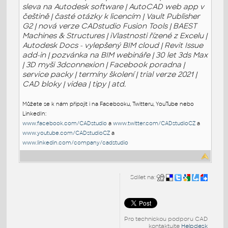
sleva na Autodesk software | AutoCAD web app v
češtině | časté otázky k licencím | Vault Publisher
G2 | nová verze CADstudio Fusion Tools | BAEST
Machines & Structures | iVlastnosti řízené z Excelu |
Autodesk Docs - vylepšený BIM cloud | Revit Issue
add-in | pozvánka na BIM webináře | 30 let 3ds Max
| 3D myši 3dconnexion | Facebook poradna |
service packy | termíny školení | trial verze 2021 |
CAD bloky | videa | tipy | atd.
Můžete se k nám připojit i na Facebooku, Twitteru, YouTube nebo
LinkedIn:
www.facebook.com/CADstudio
a
www.twitter.com/CADstudioCZ
a
www.youtube.com/CADstudioCZ
a
www.linkedin.com/company/cadstudio
Sdílet na:
Pro technickou podporu CAD
kontaktujte
Helpdesk