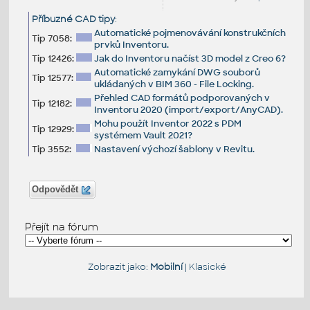
Příbuzné CAD tipy
:
Automatické pojmenovávání konstrukčních
Tip 7058:
prvků Inventoru.
Tip 12426:
Jak do Inventoru načíst 3D model z Creo 6?
Automatické zamykání DWG souborů
Tip 12577:
ukládaných v BIM 360 - File Locking.
Přehled CAD formátů podporovaných v
Tip 12182:
Inventoru 2020 (import/export/AnyCAD).
Mohu použít Inventor 2022 s PDM
Tip 12929:
systémem Vault 2021?
Tip 3552:
Nastavení výchozí šablony v Revitu.
Odpovědět
Přejít na fórum
Zobrazit jako:
Mobilní
|
Klasické