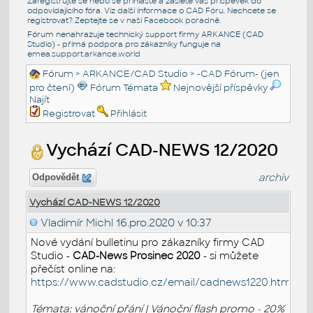
Zaregistrujte se nebo se přihlašte a zašlete váš příspěvek do
odpovídajícího fóra. Viz další informace o
CAD Fóru
. Nechcete se
registrovat? Zeptejte se v naší
Facebook poradně
.
Fórum nenahrazuje technický support firmy ARKANCE (CAD
Studio) - přímá podpora pro zákazníky funguje na
emea.support.arkance.world
Fórum
>
ARKANCE/CAD Studio
>
-CAD Fórum- (jen
pro čtení)
Fórum Témata
Nejnovější příspěvky
Najít
Registrovat
Přihlásit
Vychází CAD-NEWS 12/2020
archiv
Odpovědět
Vychází CAD-NEWS 12/2020
Vladimír Michl
16.pro.2020 v 10:37
Nové vydání bulletinu pro zákazníky firmy CAD
Studio -
CAD-News Prosinec 2020
- si můžete
přečíst online na:
https://www.cadstudio.cz/email/cadnews1220.htm
Témata: vánoční přání | Vánoční flash promo - 20%