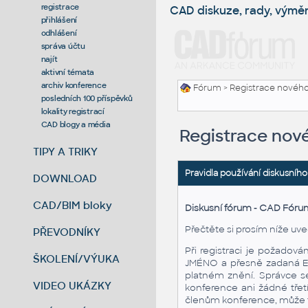
registrace
CAD diskuze, rady, výmě
přihlášení
odhlášení
správa účtu
najít
aktivní témata
archiv konference
Fórum
> Registrace nového
posledních 100 příspěvků
lokality registrací
CAD blogy a média
Registrace nov
TIPY A TRIKY
Pravidla používání diskusního
DOWNLOAD
CAD/BIM bloky
Diskusní fórum - CAD Fóru
Přečtěte si prosím níže uve
PŘEVODNÍKY
Při registraci je požadov
ŠKOLENÍ/VÝUKA
JMÉNO a přesně zadaná E-M
platném znění. Správce se
VIDEO UKÁZKY
konference ani žádné třet
členům konference, může tu