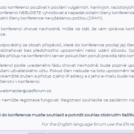
o konferenci používat k posílání vulgárních, hanlivých, rasistickýc
o konferenci NEBUDETE vyhrožovat a napadat ostatní členy konference
tatní členy konference nevyžádanou poštou (SPAM).
v konferenci chovat nevhodně, může se stát, že vám správce konf
nce.
povědný za obsah příspěvků, které do konference posílají její čle
dstraňovat bez předchozího upozornění nebo udání důvodu. Sprá
le přístup na konferenční server pokud člen poruší pravidla této ko
ferenci podle uvedeného řádu chovat nevhodně, bude poprvé up
rušení uživatelského účtu. Pokud člen nebude na toto upozornění 
 okamžitě zrušen a přistup z jeho IP adresy a z jeho e-mailu bude 
enství v konferenci.
webmaster@cadforum.cz
emůže registrace fungovat. Registrací souhlasíte se zasíláním not
i do konference musíte souhlasit a potvrdit souhlas stisknutím tlačítk
For the English-language forum use the
EN re