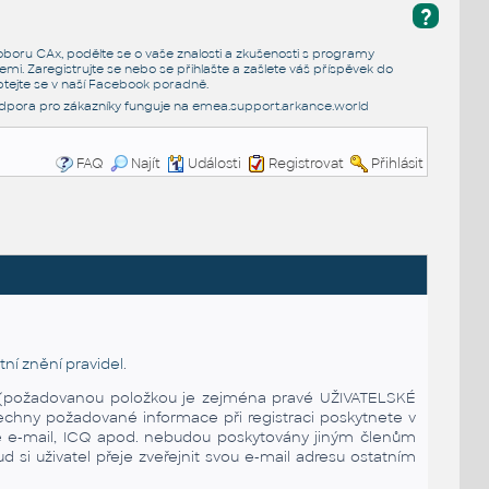
?
e oboru CAx, podělte se o vaše znalosti a zkušenosti s programy
emi. Zaregistrujte se nebo se přihlašte a zašlete váš příspěvek do
tejte se v naší
Facebook poradně
.
dpora pro zákazníky funguje na
emea.support.arkance.world
FAQ
Najít
Události
Registrovat
Přihlásit
ní znění pravidel
.
ena (požadovanou položkou je zejména pravé UŽIVATELSKÉ
echny požadované informace při registraci poskytnete v
 je e-mail, ICQ apod. nebudou poskytovány jiným členům
 si uživatel přeje zveřejnit svou e-mail adresu ostatním