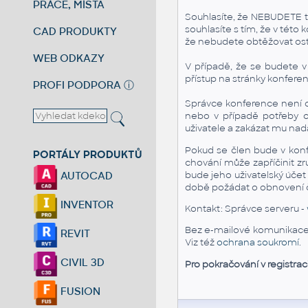
PRÁCE, MÍSTA
Souhlasíte, že NEBUDETE tut
souhlasíte s tím, že v tét
CAD PRODUKTY
že nebudete obtěžovat os
WEB ODKAZY
V případě, že se budete 
přístup na stránky konfere
PROFI PODPORA
ⓘ
Správce konference není od
nebo v případě potřeby o
uživatele a zakázat mu nadá
Pokud se člen bude v kon
PORTÁLY PRODUKTŮ
chování může zapříčinit z
bude jeho uživatelský účet
AUTOCAD
době požádat o obnovení čl
INVENTOR
Kontakt: Správce serveru -
Bez e-mailové komunikace n
REVIT
Viz též
ochrana soukromí
.
CIVIL 3D
Pro pokračování v registrac
FUSION