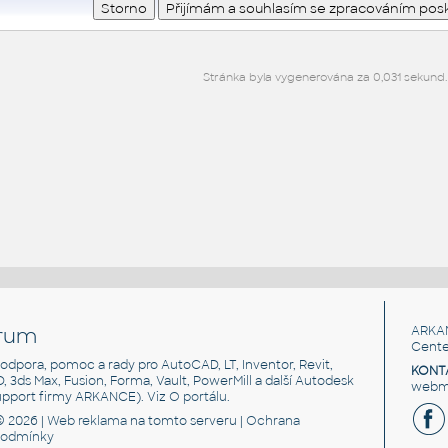
Stránka byla vygenerována za 0,031 sekund.
rum
ARKA
Cente
, podpora, pomoc a rady pro AutoCAD, LT, Inventor, Revit,
KONT
3D, 3ds Max, Fusion, Forma, Vault, PowerMill a další Autodesk
webma
support firmy ARKANCE). Viz
O portálu
.
© 2026 |
Web reklama
na tomto serveru |
Ochrana
podmínky