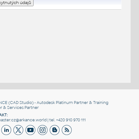
NCE
(CAD Studio) - Autodesk Platinum Partner & Training
r & Services Partner
AKT:
ster.cz@arkance.world | tel. +420 910 970 111