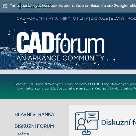
Tento portál využívá cookies pro funkce přihlášení a pro Google rek
CAD FÓRUM - TIPY A TRIKY | UTILITY | DISKUZE | BLOKY |
Přes 123.000 registrovaných u nás, celkem
1.130.000
registrovaných (C
Nový
Kalkulátor nosníků
,
Spirograf generátor
a
Regresní křivky
v sekci
P
HLAVNÍ STRÁNKA
Diskuzní 
DISKUZNÍ FÓRUM
pokyny