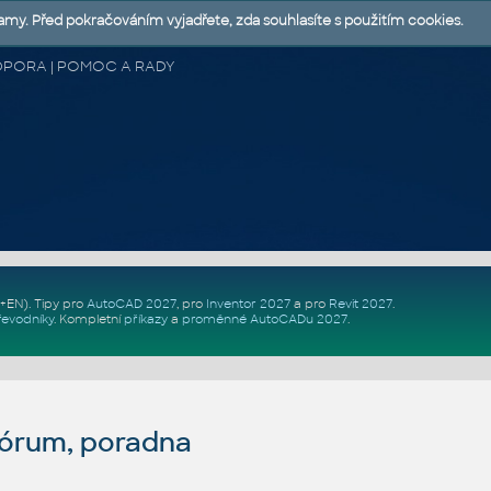
lamy. Před pokračováním vyjadřete, zda souhlasíte s použitím cookies.
 PODPORA | POMOC A RADY
Z+EN)
. Tipy pro
AutoCAD 2027
, pro
Inventor 2027
a pro
Revit 2027
.
řevodníky
.
Kompletní
příkazy
a
proměnné AutoCADu 2027
.
fórum, poradna