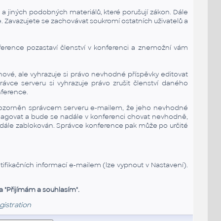
h a jiných podobných materiálů, které porušují zákon. Dále
. Zavazujete se zachovávat soukromí ostatních uživatelů a
erence pozastaví členství v konferenci a znemožní vám
nové, ale vyhrazuje si právo nevhodné příspěvky editovat
vce serveru si vyhrazuje právo zrušit členství daného
nference.
ozorněn správcem serveru e-mailem, že jeho nevhodné
reagovat a bude se nadále v konferenci chovat nevhodně,
nadále zablokován. Správce konference pak může po určité
ifikačních informací e-mailem (lze vypnout v Nastavení).
a "Přijímám a souhlasím".
gistration