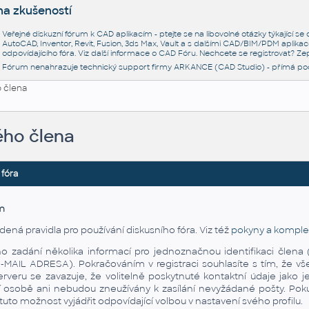
na zkušeností
Veřejné diskuzní fórum k CAD aplikacím - ptejte se na libovolné otázky týkající s
AutoCAD, Inventor, Revit, Fusion, 3ds Max, Vault a s dalšími CAD/BIM/PDM aplikac
odpovídajícího fóra. Viz další informace o
CAD Fóru
. Nechcete se registrovat? Zep
Fórum nenahrazuje technický support firmy ARKANCE (CAD Studio) - přímá po
 člena
ého člena
 fóra
m
dená pravidla pro používání diskusního fóra. Viz též
pokyny a komplet
áno zadání několika informací pro jednoznačnou identifikaci čl
AIL ADRESA). Pokračováním v registraci souhlasíte s tím, že vš
rveru se zavazuje, že volitelně poskytnuté kontaktní údaje jako
í osobě ani nebudou zneužívány k zasílání nevyžádané pošty. Pokud
to možnost vyjádřit odpovídající volbou v nastavení svého profilu.