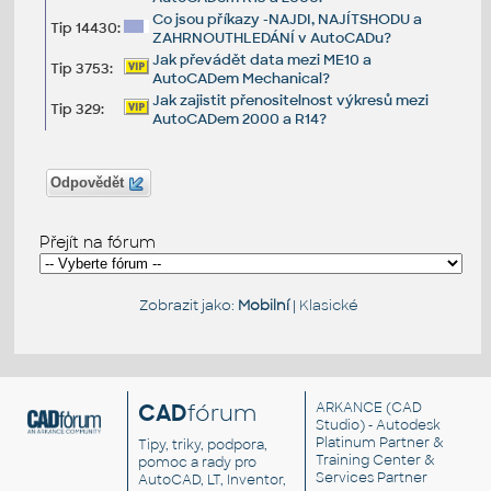
Co jsou příkazy -NAJDI, NAJÍTSHODU a
Tip 14430:
ZAHRNOUTHLEDÁNÍ v AutoCADu?
Jak převádět data mezi ME10 a
Tip 3753:
AutoCADem Mechanical?
Jak zajistit přenositelnost výkresů mezi
Tip 329:
AutoCADem 2000 a R14?
Odpovědět
Přejít na fórum
Zobrazit jako:
Mobilní
|
Klasické
CAD
fórum
ARKANCE
(CAD
Studio) - Autodesk
Platinum Partner &
Tipy, triky, podpora,
Training Center &
pomoc a rady pro
Services Partner
AutoCAD, LT, Inventor,