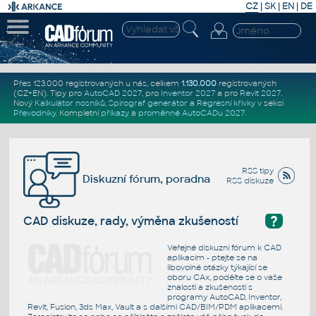
CZ
|
SK
|
EN
|
DE
Přes 123.000 registrovaných u nás, celkem
1.130.000
registrovaných
(CZ+EN)
. Tipy pro
AutoCAD 2027
, pro
Inventor 2027
a pro
Revit 2027
.
Nový
Kalkulátor nosníků
,
Spirograf generátor
a
Regresní křivky
v sekci
Převodníky
.
Kompletní
příkazy
a
proměnné AutoCADu 2027
.
RSS tipy
Diskuzní fórum, poradna
RSS diskuze
?
CAD diskuze, rady, výměna zkušeností
Veřejné diskuzní fórum k CAD
aplikacím - ptejte se na
libovolné otázky týkající se
oboru CAx, podělte se o vaše
znalosti a zkušenosti s
programy AutoCAD, Inventor,
Revit, Fusion, 3ds Max, Vault a s dalšími CAD/BIM/PDM aplikacemi.