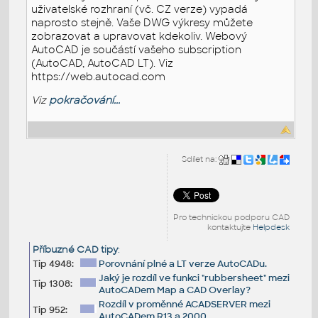
uživatelské rozhraní (vč. CZ verze) vypadá
naprosto stejně. Vaše DWG výkresy můžete
zobrazovat a upravovat kdekoliv. Webový
AutoCAD je součástí vašeho subscription
(AutoCAD, AutoCAD LT). Viz
https://web.autocad.com
Viz
pokračování...
Sdílet na:
Pro technickou podporu CAD
kontaktujte
Helpdesk
Příbuzné CAD tipy
:
Tip 4948:
Porovnání plné a LT verze AutoCADu.
Jaký je rozdíl ve funkci "rubbersheet" mezi
Tip 1308:
AutoCADem Map a CAD Overlay?
Rozdíl v proměnné ACADSERVER mezi
Tip 952:
AutoCADem R13 a 2000.