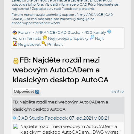
Zaregistrujte se nebo se přihlašte a zašlete váš příspěvek do
odpovídajícího fóra. Viz další informace o
CAD Fóru
. Nechcete se
registrovat? Zeptejte se v naší
Facebook poradně
.
Fórum nenahrazuje technický support firmy ARKANCE (CAD
Studio) - přímá podpora pro zákazníky funguje na
emea.support.arkance.world
Fórum
>
ARKANCE/CAD Studio
>
RSS kanály
Fórum Témata
Nejnovější příspěvky
Najít
Registrovat
Přihlásit
FB: Najděte rozdíl mezi
webovým AutoCADem a
klasickým desktop AutoCA
archiv
Odpovědět
FB: Najděte rozdíl mezi webovým AutoCADem a
klasickým desktop AutoCA
CAD Studio Facebook
07.led.2021 v 08:21
Najděte rozdíl mezi webovým AutoCADem a
klasickým desktop AutoCADem... DWG výkres i