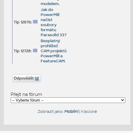
modelem.
Jak do
PowerMill
načíst
Tip 12876:
soubory
formátu
Parasolid 33?
Bezplatný
prohlížeč
Tip 12728:
CAM projektů
PowerMill a
FeatureCAM.
Odpovědět
Přejít na fórum
Zobrazit jako:
Mobilní
|
Klasické