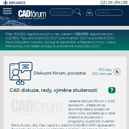
CZ
|
SK
|
EN
|
DE
Přes 123.000 registrovaných u nás, celkem
1.130.000
registrovaných
(CZ+EN)
. Tipy pro
AutoCAD 2027
, pro
Inventor 2027
a pro
Revit 2027
.
Nový
Kalkulátor nosníků
,
Spirograf generátor
a
Regresní křivky
v sekci
Převodníky
.
Kompletní
příkazy
a
proměnné AutoCADu 2027
.
RSS tipy
Diskuzní fórum, poradna
RSS diskuze
?
CAD diskuze, rady, výměna zkušeností
Veřejné diskuzní fórum k CAD
aplikacím - ptejte se na
libovolné otázky týkající se
oboru CAx, podělte se o vaše
znalosti a zkušenosti s
programy AutoCAD, Inventor,
Revit, Fusion, 3ds Max, Vault a s dalšími CAD/BIM/PDM aplikacemi.