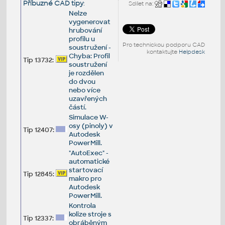
Příbuzné CAD tipy
:
Sdílet na:
Nelze
vygenerovat
hrubování
profilu u
Pro technickou podporu CAD
soustružení -
kontaktujte
Helpdesk
Chyba: Profil
Tip 13732:
soustružení
je rozdělen
do dvou
nebo více
uzavřených
částí.
Simulace W-
osy (pinoly) v
Tip 12407:
Autodesk
PowerMill.
"AutoExec" -
automatické
startovací
Tip 12845:
makro pro
Autodesk
PowerMill.
Kontrola
kolize stroje s
Tip 12337:
obráběným