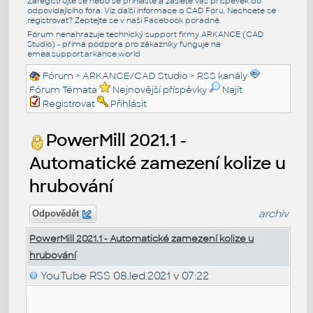
Zaregistrujte se nebo se přihlašte a zašlete váš příspěvek do
odpovídajícího fóra. Viz další informace o
CAD Fóru
. Nechcete se
registrovat? Zeptejte se v naší
Facebook poradně
.
Fórum nenahrazuje technický support firmy ARKANCE (CAD
Studio) - přímá podpora pro zákazníky funguje na
emea.support.arkance.world
Fórum
>
ARKANCE/CAD Studio
>
RSS kanály
Fórum Témata
Nejnovější příspěvky
Najít
Registrovat
Přihlásit
PowerMill 2021.1 -
Automatické zamezení kolize u
hrubování
archiv
Odpovědět
PowerMill 2021.1 - Automatické zamezení kolize u
hrubování
YouTube RSS
08.led.2021 v 07:22