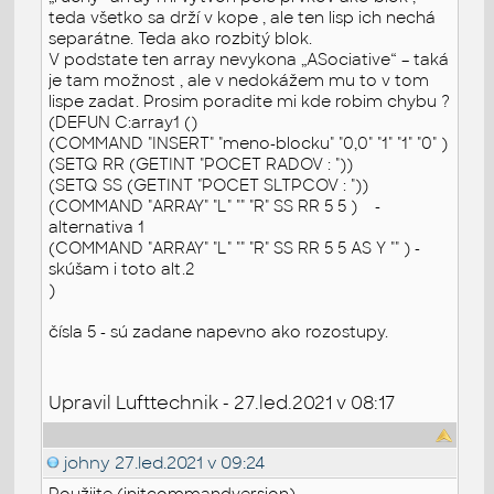
teda všetko sa drží v kope , ale ten lisp ich nechá
separátne. Teda ako rozbitý blok.
V podstate ten array nevykona „ASociative“ – taká
je tam možnost , ale v nedokážem mu to v tom
lispe zadat. Prosim poradite mi kde robim chybu ?
(DEFUN C:array1 ()
(COMMAND "INSERT" "meno-blocku" "0,0" "1" "1" "0" )
(SETQ RR (GETINT "POCET RADOV : "))
(SETQ SS (GETINT "POCET SLTPCOV : "))
(COMMAND "ARRAY" "L" "" "R" SS RR 5 5 ) -
alternativa 1
(COMMAND "ARRAY" "L" "" "R" SS RR 5 5 AS Y "" ) -
skúšam i toto alt.2
)
čísla 5 - sú zadane napevno ako rozostupy.
Upravil Lufttechnik - 27.led.2021 v 08:17
johny
27.led.2021 v 09:24
Použijte (initcommandversion).