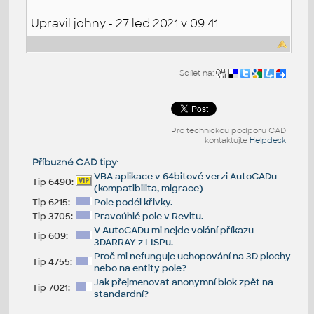
Upravil johny - 27.led.2021 v 09:41
Sdílet na:
Pro technickou podporu CAD
kontaktujte
Helpdesk
Příbuzné CAD tipy
:
VBA aplikace v 64bitové verzi AutoCADu
Tip 6490:
(kompatibilita, migrace)
Tip 6215:
Pole podél křivky.
Tip 3705:
Pravoúhlé pole v Revitu.
V AutoCADu mi nejde volání příkazu
Tip 609:
3DARRAY z LISPu.
Proč mi nefunguje uchopování na 3D plochy
Tip 4755:
nebo na entity pole?
Jak přejmenovat anonymní blok zpět na
Tip 7021:
standardní?