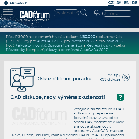
CZ
|
SK
|
EN
|
DE
Přes 123.000 registrovaných u nás, celkem
1.130.000
registrovaných
(CZ+EN)
. Tipy pro
AutoCAD 2027
, pro
Inventor 2027
a pro
Revit 2027
.
Nový
Kalkulátor nosníků
,
Spirograf generátor
a
Regresní křivky
v sekci
Převodníky
.
Kompletní
příkazy
a
proměnné AutoCADu 2027
.
RSS tipy
Diskuzní fórum, poradna
RSS diskuze
?
CAD diskuze, rady, výměna zkušeností
Veřejné diskuzní fórum k CAD
aplikacím - ptejte se na
libovolné otázky týkající se
oboru CAx, podělte se o vaše
znalosti a zkušenosti s
programy AutoCAD, Inventor,
Revit, Fusion, 3ds Max, Vault a s dalšími CAD/BIM/PDM aplikacemi.