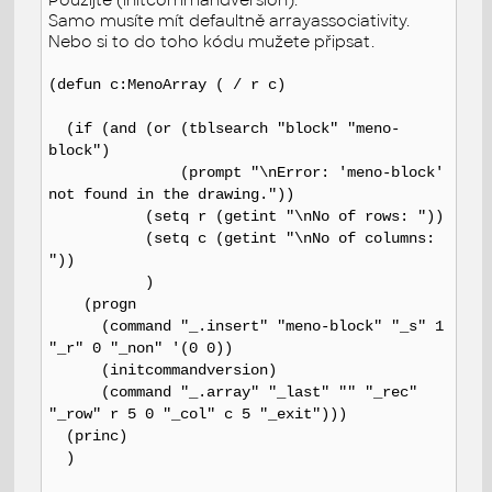
Samo musíte mít defaultně arrayassociativity.
Nebo si to do toho kódu mužete připsat.
(defun c:MenoArray ( / r c)
(if (and (or (tblsearch "block" "meno-
block")
(prompt "\nError: 'meno-block'
not found in the drawing."))
(setq r (getint "\nNo of rows: "))
(setq c (getint "\nNo of columns:
"))
)
(progn
(command "_.insert" "meno-block" "_s" 1
"_r" 0 "_non" '(0 0))
(initcommandversion)
(command "_.array" "_last" "" "_rec"
"_row" r 5 0 "_col" c 5 "_exit")))
(princ)
)