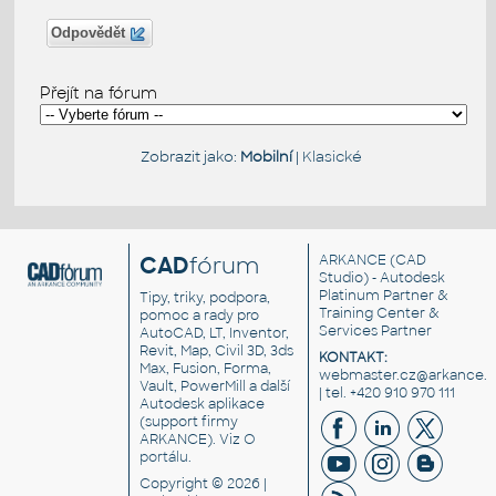
Odpovědět
Přejít na fórum
Zobrazit jako:
Mobilní
|
Klasické
CAD
fórum
ARKANCE
(CAD
Studio) - Autodesk
Platinum Partner &
Tipy, triky, podpora,
Training Center &
pomoc a rady pro
Services Partner
AutoCAD, LT, Inventor,
Revit, Map, Civil 3D, 3ds
KONTAKT:
Max, Fusion, Forma,
webmaster.cz@arkance.w
Vault, PowerMill a další
| tel. +420 910 970 111
Autodesk aplikace
(support firmy
ARKANCE). Viz
O
portálu
.
Copyright © 2026 |