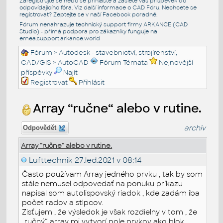
Zaregistrujte se nebo se přihlašte a zašlete váš příspěvek do
odpovídajícího fóra. Viz další informace o
CAD Fóru
. Nechcete se
registrovat? Zeptejte se v naší
Facebook poradně
.
Fórum nenahrazuje technický support firmy ARKANCE (CAD
Studio) - přímá podpora pro zákazníky funguje na
emea.support.arkance.world
Fórum
>
Autodesk - stavebnictví, strojírenství,
CAD/GIS
>
AutoCAD
Fórum Témata
Nejnovější
příspěvky
Najít
Registrovat
Přihlásit
Array “ručne“ alebo v rutine.
archiv
Odpovědět
Array “ručne“ alebo v rutine.
Lufttechnik
27.led.2021 v 08:14
Často používam Array jedného prvku , tak by som
stále nemusel odpovedať na ponuku príkazu
napisal som autolispovský riadok , kde zadám iba
počet radov a stlpcov.
Zisťujem , že výsledok je však rozdielny v tom , že
„ručný“ array mi vytvorí pole prvkov ako blok ,