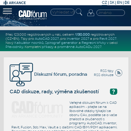
CZ
|
SK
|
EN
|
DE
Přes 123.000 registrovaných u nás, celkem
1.130.000
registrovaných
(CZ+EN)
. Tipy pro
AutoCAD 2027
, pro
Inventor 2027
a pro
Revit 2027
.
Nový
Kalkulátor nosníků
,
Spirograf generátor
a
Regresní křivky
v sekci
Převodníky
.
Kompletní
příkazy
a
proměnné AutoCADu 2027
.
RSS tipy
Diskuzní fórum, poradna
RSS diskuze
?
CAD diskuze, rady, výměna zkušeností
Veřejné diskuzní fórum k CAD
aplikacím - ptejte se na
libovolné otázky týkající se
oboru CAx, podělte se o vaše
znalosti a zkušenosti s
programy AutoCAD, Inventor,
Revit, Fusion, 3ds Max, Vault a s dalšími CAD/BIM/PDM aplikacemi.