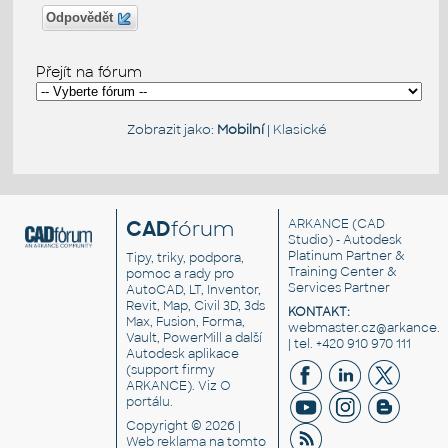
Odpovědět
Přejít na fórum
Zobrazit jako:
Mobilní
|
Klasické
CAD
fórum
ARKANCE
(CAD
Studio) - Autodesk
Platinum Partner &
Tipy, triky, podpora,
Training Center &
pomoc a rady pro
Services Partner
AutoCAD, LT, Inventor,
Revit, Map, Civil 3D, 3ds
KONTAKT:
Max, Fusion, Forma,
webmaster.cz@arkance.w
Vault, PowerMill a další
| tel. +420 910 970 111
Autodesk aplikace
(support firmy
ARKANCE). Viz
O
portálu
.
Copyright © 2026 |
Web reklama
na tomto