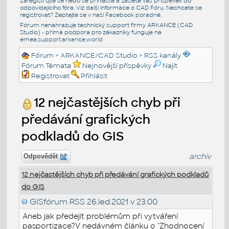
Zaregistrujte se nebo se přihlašte a zašlete váš příspěvek do
odpovídajícího fóra. Viz další informace o
CAD Fóru
. Nechcete se
registrovat? Zeptejte se v naší
Facebook poradně
.
Fórum nenahrazuje technický support firmy ARKANCE (CAD
Studio) - přímá podpora pro zákazníky funguje na
emea.support.arkance.world
Fórum
>
ARKANCE/CAD Studio
>
RSS kanály
Fórum Témata
Nejnovější příspěvky
Najít
Registrovat
Přihlásit
12 nejčastějších chyb při
předávání grafických
podkladů do GIS
archiv
Odpovědět
12 nejčastějších chyb při předávání grafických podkladů
do GIS
GISfórum RSS
26.led.2021 v 23:00
Aneb jak předejít problémům při vytváření
pasportizace?V nedávném článku o "Zhodnocení