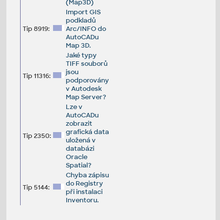
(Map3D)
Import GIS
podkladů
Tip 8919:
Arc/INFO do
AutoCADu
Map 3D.
Jaké typy
TIFF souborů
jsou
Tip 11316:
podporovány
v Autodesk
Map Server?
Lze v
AutoCADu
zobrazit
grafická data
Tip 2350:
uložená v
databázi
Oracle
Spatial?
Chyba zápisu
do Registry
Tip 5144:
při instalaci
Inventoru.