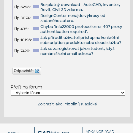
Bezplatný download - AutoCAD, Inventor,
Tip 6298:
Revit, Civil 3D zdarma.
DesignCenter nenajde výkresy od
Tip 3074:
zadaného autora.
Chyba "info22000 protocol error 407 proxy
Tip 435:
authentication required".
Jak přiřadit uživateli přístup na konkrétní
Tip 10198:
subscription produktu nebo cloud službu?
Jak se zaregistrovat jako student, když
Tip 7420:
nemám školní email adresu?
Odpovědět
Přejít na fórum
Zobrazit jako:
Mobilní
|
Klasické
ARKANCE
(CAD