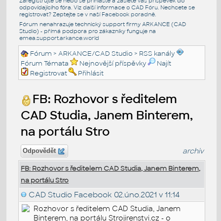
Zaregistrujte se nebo se přihlašte a zašlete váš příspěvek do
odpovídajícího fóra. Viz další informace o
CAD Fóru
. Nechcete se
registrovat? Zeptejte se v naší
Facebook poradně
.
Fórum nenahrazuje technický support firmy ARKANCE (CAD
Studio) - přímá podpora pro zákazníky funguje na
emea.support.arkance.world
Fórum
>
ARKANCE/CAD Studio
>
RSS kanály
Fórum Témata
Nejnovější příspěvky
Najít
Registrovat
Přihlásit
FB: Rozhovor s ředitelem
CAD Studia, Janem Binterem,
na portálu Stro
archiv
Odpovědět
FB: Rozhovor s ředitelem CAD Studia, Janem Binterem,
na portálu Stro
CAD Studio Facebook
02.úno.2021 v 11:14
Rozhovor s ředitelem CAD Studia, Janem
Binterem, na portálu Strojirenstvi.cz - o