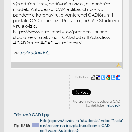
výsledcích firmy, nedávné akvizici, o licenčním
modelu Autodesku, CAM aplikacích, o vlivu
pandemie koronaviru, o konferenci CADfórum i
portálu CADforum.cz - Prosperující CAD Studio ve
víru akvizic:
https://www.strojirenstvi.cz/prosperujici-cad-
studio-ve-viru-akvizic #CADstudio #Autodesk
#CADforum #CAD #strojirenstvi
Viz
pokračování...
Sdílet na:
Pro technickou podporu CAD
kontaktujte
Helpdesk
Příbuzné CAD tipy
:
Kdo je považován za "studenta" nebo "školu"
Tip 11216:
s nárokem na bezplatnou licenci CAD
software Autodesk?