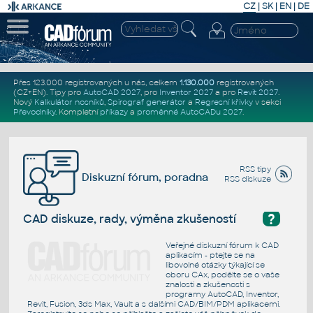
CZ
|
SK
|
EN
|
DE
Přes 123.000 registrovaných u nás, celkem
1.130.000
registrovaných
(CZ+EN)
. Tipy pro
AutoCAD 2027
, pro
Inventor 2027
a pro
Revit 2027
.
Nový
Kalkulátor nosníků
,
Spirograf generátor
a
Regresní křivky
v sekci
Převodníky
.
Kompletní
příkazy
a
proměnné AutoCADu 2027
.
RSS tipy
Diskuzní fórum, poradna
RSS diskuze
?
CAD diskuze, rady, výměna zkušeností
Veřejné diskuzní fórum k CAD
aplikacím - ptejte se na
libovolné otázky týkající se
oboru CAx, podělte se o vaše
znalosti a zkušenosti s
programy AutoCAD, Inventor,
Revit, Fusion, 3ds Max, Vault a s dalšími CAD/BIM/PDM aplikacemi.