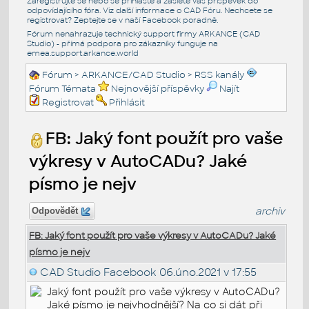
Zaregistrujte se nebo se přihlašte a zašlete váš příspěvek do
odpovídajícího fóra. Viz další informace o
CAD Fóru
. Nechcete se
registrovat? Zeptejte se v naší
Facebook poradně
.
Fórum nenahrazuje technický support firmy ARKANCE (CAD
Studio) - přímá podpora pro zákazníky funguje na
emea.support.arkance.world
Fórum
>
ARKANCE/CAD Studio
>
RSS kanály
Fórum Témata
Nejnovější příspěvky
Najít
Registrovat
Přihlásit
FB: Jaký font použít pro vaše
výkresy v AutoCADu? Jaké
písmo je nejv
archiv
Odpovědět
FB: Jaký font použít pro vaše výkresy v AutoCADu? Jaké
písmo je nejv
CAD Studio Facebook
06.úno.2021 v 17:55
Jaký font použít pro vaše výkresy v AutoCADu?
Jaké písmo je nejvhodnější? Na co si dát při