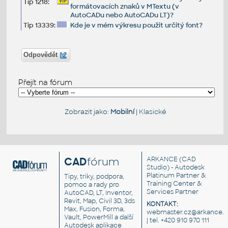
Tip 1218:
formátovacích znaků v MTextu (v
AutoCADu nebo AutoCADu LT)?
Tip 13339:
Kde je v mém výkresu použit určitý font?
Odpovědět
Přejít na fórum
Zobrazit jako:
Mobilní
|
Klasické
CAD
fórum
ARKANCE
(CAD
Studio) - Autodesk
Platinum Partner &
Tipy, triky, podpora,
Training Center &
pomoc a rady pro
Services Partner
AutoCAD, LT, Inventor,
Revit, Map, Civil 3D, 3ds
KONTAKT:
Max, Fusion, Forma,
webmaster.cz@arkance.w
Vault, PowerMill a další
| tel. +420 910 970 111
Autodesk aplikace