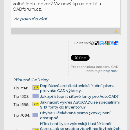
volbě fontu pozor? Viz nový tip na portálu
CADforum.cz:
Viz
pokračování...
Sdílet na:
Pro technickou podporu CAD
kontaktujte
Helpdesk
Příbuzné CAD tipy
:
Doplňková architektonická "ruční" písma
Tip 7114:
pro vaše CAD výkresy.
Tip 1802:
Jak zpřístupnit síťové fonty pro AutoCAD?
Jak načíst výkres AutoCADu se speciálními
Tip 1598:
SHX fonty do Inventoru?
Chyba: Očekávané písmo (xxxx) není
Tip 7084:
dostupné.
MText entity se vykreslují tlustší/tenčí
čarou. Jak se snadno zbavit nadbytečných