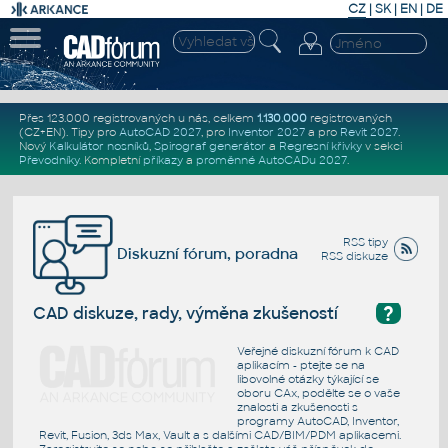
CZ
|
SK
|
EN
|
DE
Přes 123.000 registrovaných u nás, celkem
1.130.000
registrovaných
(CZ+EN)
. Tipy pro
AutoCAD 2027
, pro
Inventor 2027
a pro
Revit 2027
.
Nový
Kalkulátor nosníků
,
Spirograf generátor
a
Regresní křivky
v sekci
Převodníky
.
Kompletní
příkazy
a
proměnné AutoCADu 2027
.
RSS tipy
Diskuzní fórum, poradna
RSS diskuze
?
CAD diskuze, rady, výměna zkušeností
Veřejné diskuzní fórum k CAD
aplikacím - ptejte se na
libovolné otázky týkající se
oboru CAx, podělte se o vaše
znalosti a zkušenosti s
programy AutoCAD, Inventor,
Revit, Fusion, 3ds Max, Vault a s dalšími CAD/BIM/PDM aplikacemi.