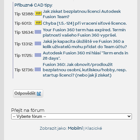
Příbuzné CAD tipy
:
Jak získat bezplatnou licenci Autodesk
Tip 12388:
Fusion Team?
Tip 6013:
Chyba [1.5.-124] při vracení síťové licence.
Your Fusion 360 term has expired. Termín
Tip 12634:
platnosti vašeho Fusion 360 vypršel.
Jaká je kapacita úložiště ve Fusion 360 a
Tip 13312:
kolik uživatelů mohu přidat do Team účtu?
Autodesk Fusion 360 mi hlásí "Term ends in
Tip 11725:
28 days".
Fusion 360: Jak obnovit/prodloužit
Tip 12736:
bezplatnou osobní, kutilskou/hobby, resp.
startup licenci? (nebo jak ji získat)
Odpovědět
Přejít na fórum
Zobrazit jako:
Mobilní
|
Klasické