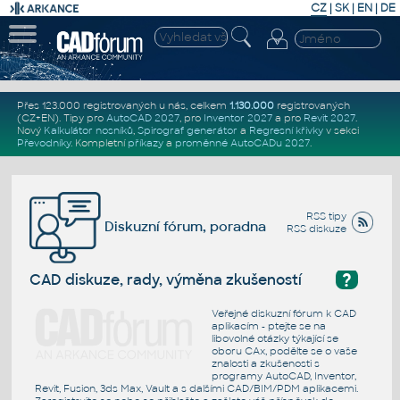
CZ
|
SK
|
EN
|
DE
Přes 123.000 registrovaných u nás, celkem
1.130.000
registrovaných
(CZ+EN)
. Tipy pro
AutoCAD 2027
, pro
Inventor 2027
a pro
Revit 2027
.
Nový
Kalkulátor nosníků
,
Spirograf generátor
a
Regresní křivky
v sekci
Převodníky
.
Kompletní
příkazy
a
proměnné AutoCADu 2027
.
RSS tipy
Diskuzní fórum, poradna
RSS diskuze
?
CAD diskuze, rady, výměna zkušeností
Veřejné diskuzní fórum k CAD
aplikacím - ptejte se na
libovolné otázky týkající se
oboru CAx, podělte se o vaše
znalosti a zkušenosti s
programy AutoCAD, Inventor,
Revit, Fusion, 3ds Max, Vault a s dalšími CAD/BIM/PDM aplikacemi.