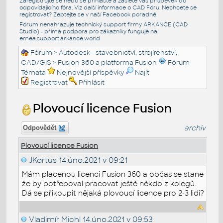
Zaregistrujte se nebo se přihlašte a zašlete váš příspěvek do
odpovídajícího fóra. Viz další informace o
CAD Fóru
. Nechcete se
registrovat? Zeptejte se v naší
Facebook poradně
.
Fórum nenahrazuje technický support firmy ARKANCE (CAD
Studio) - přímá podpora pro zákazníky funguje na
emea.support.arkance.world
Fórum
>
Autodesk - stavebnictví, strojírenství,
CAD/GIS
>
Fusion 360 a platforma Fusion
Fórum
Témata
Nejnovější příspěvky
Najít
Registrovat
Přihlásit
Plovoucí licence Fusion
archiv
Odpovědět
Plovoucí licence Fusion
JKortus
14.úno.2021 v 09:21
Mám placenou licenci Fusion 360 a občas se stane
že by potřeboval pracovat ještě někdo z kolegů.
Dá se přikoupit nějaká plovoucí licence pro 2-3 lidi?
Vladimír Michl
14.úno.2021 v 09:53