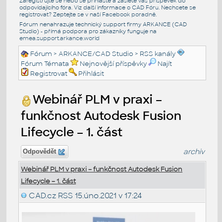
Zaregistrujte se nebo se přihlašte a zašlete váš příspěvek do
odpovídajícího fóra. Viz další informace o
CAD Fóru
. Nechcete se
registrovat? Zeptejte se v naší
Facebook poradně
.
Fórum nenahrazuje technický support firmy ARKANCE (CAD
Studio) - přímá podpora pro zákazníky funguje na
emea.support.arkance.world
Fórum
>
ARKANCE/CAD Studio
>
RSS kanály
Fórum Témata
Nejnovější příspěvky
Najít
Registrovat
Přihlásit
Webinář PLM v praxi –
funkčnost Autodesk Fusion
Lifecycle – 1. část
archiv
Odpovědět
Webinář PLM v praxi – funkčnost Autodesk Fusion
Lifecycle – 1. část
CAD.cz RSS
15.úno.2021 v 17:24