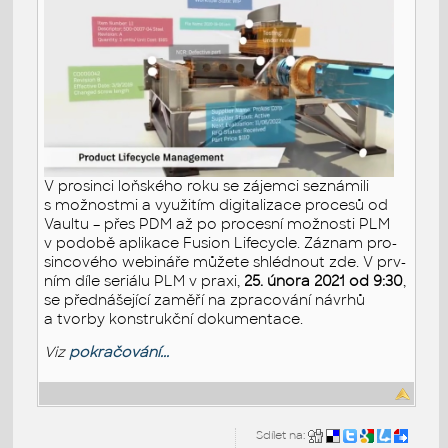
V pro­sin­ci loňského roku se zá­jem­ci se­zná­mi­li
s mož­nost­mi a vy­u­ži­tím di­gi­ta­li­za­ce pro­ce­sů od
Vaul­tu – přes PDM až po pro­ces­ní mož­nos­ti PLM
v po­do­bě apli­ka­ce Fusi­on Li­fecycle. Zá­znam pro­
sin­co­vé­ho webi­ná­ře mů­že­te shléd­nout zde. V prv­
ním díle se­ri­á­lu PLM v praxi,
25. února 2021 od 9:30
,
se před­ná­še­jí­cí za­mě­ří na zpra­co­vá­ní ná­vrhů
a tvor­by kon­strukč­ní do­ku­men­ta­ce.
Viz
pokračování...
Sdílet na: