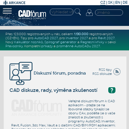
CZ
|
SK
|
EN
|
DE
Přes 123.000 registrovaných u nás, celkem
1.130.000
registrovaných
(CZ+EN)
. Tipy pro
AutoCAD 2027
, pro
Inventor 2027
a pro
Revit 2027
.
Nový
Kalkulátor nosníků
,
Spirograf generátor
a
Regresní křivky
v sekci
Převodníky
.
Kompletní
příkazy
a
proměnné AutoCADu 2027
.
RSS tipy
Diskuzní fórum, poradna
RSS diskuze
?
CAD diskuze, rady, výměna zkušeností
Veřejné diskuzní fórum k CAD
aplikacím - ptejte se na
libovolné otázky týkající se
oboru CAx, podělte se o vaše
znalosti a zkušenosti s
programy AutoCAD, Inventor,
Revit, Fusion, 3ds Max, Vault a s dalšími CAD/BIM/PDM aplikacemi.