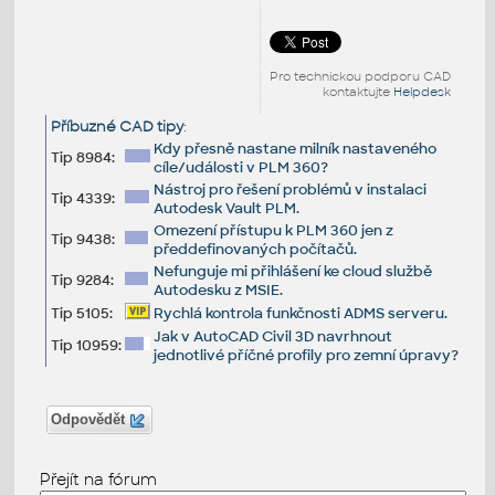
Pro technickou podporu CAD
kontaktujte
Helpdesk
Příbuzné CAD tipy
:
Kdy přesně nastane milník nastaveného
Tip 8984:
cíle/události v PLM 360?
Nástroj pro řešení problémů v instalaci
Tip 4339:
Autodesk Vault PLM.
Omezení přístupu k PLM 360 jen z
Tip 9438:
předdefinovaných počítačů.
Nefunguje mi přihlášení ke cloud službě
Tip 9284:
Autodesku z MSIE.
Tip 5105:
Rychlá kontrola funkčnosti ADMS serveru.
Jak v AutoCAD Civil 3D navrhnout
Tip 10959:
jednotlivé příčné profily pro zemní úpravy?
Odpovědět
Přejít na fórum