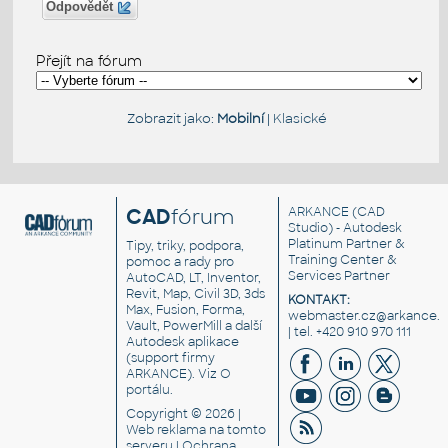
Odpovědět
Přejít na fórum
Zobrazit jako:
Mobilní
|
Klasické
CAD
fórum
ARKANCE
(CAD
Studio) - Autodesk
Platinum Partner &
Tipy, triky, podpora,
Training Center &
pomoc a rady pro
Services Partner
AutoCAD, LT, Inventor,
Revit, Map, Civil 3D, 3ds
KONTAKT:
Max, Fusion, Forma,
webmaster.cz@arkance.w
Vault, PowerMill a další
| tel. +420 910 970 111
Autodesk aplikace
(support firmy
ARKANCE). Viz
O
portálu
.
Copyright © 2026 |
Web reklama
na tomto
serveru |
Ochrana