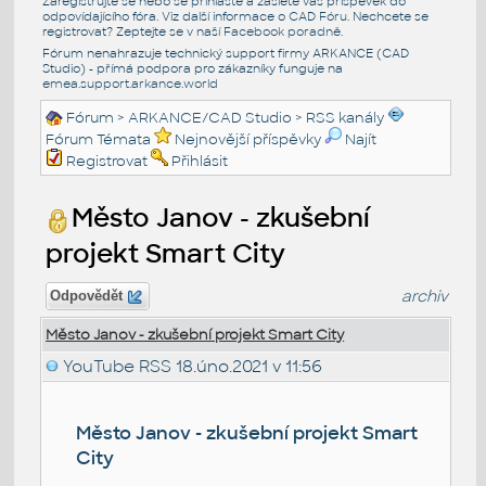
Zaregistrujte se nebo se přihlašte a zašlete váš příspěvek do
odpovídajícího fóra. Viz další informace o
CAD Fóru
. Nechcete se
registrovat? Zeptejte se v naší
Facebook poradně
.
Fórum nenahrazuje technický support firmy ARKANCE (CAD
Studio) - přímá podpora pro zákazníky funguje na
emea.support.arkance.world
Fórum
>
ARKANCE/CAD Studio
>
RSS kanály
Fórum Témata
Nejnovější příspěvky
Najít
Registrovat
Přihlásit
Město Janov - zkušební
projekt Smart City
archiv
Odpovědět
Město Janov - zkušební projekt Smart City
YouTube RSS
18.úno.2021 v 11:56
Město Janov - zkušební projekt Smart
City