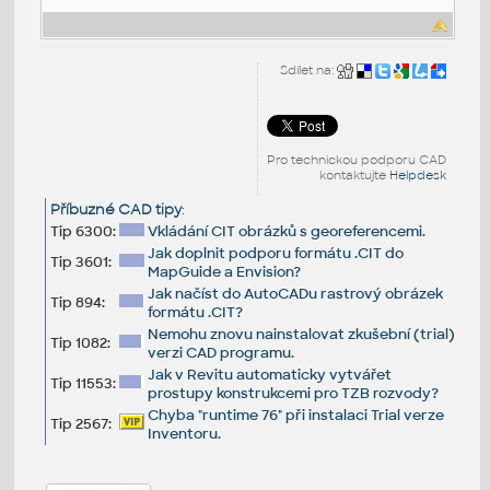
Sdílet na:
Pro technickou podporu CAD
kontaktujte
Helpdesk
Příbuzné CAD tipy
:
Tip 6300:
Vkládání CIT obrázků s georeferencemi.
Jak doplnit podporu formátu .CIT do
Tip 3601:
MapGuide a Envision?
Jak načíst do AutoCADu rastrový obrázek
Tip 894:
formátu .CIT?
Nemohu znovu nainstalovat zkušební (trial)
Tip 1082:
verzi CAD programu.
Jak v Revitu automaticky vytvářet
Tip 11553:
prostupy konstrukcemi pro TZB rozvody?
Chyba "runtime 76" při instalaci Trial verze
Tip 2567:
Inventoru.