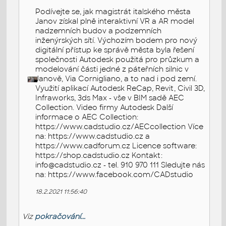
Podívejte se, jak magistrát italského města
Janov získal plně interaktivní VR a AR model
nadzemních budov a podzemních
inženýrských sítí. Výchozím bodem pro nový
digitální přístup ke správě města byla řešení
společnosti Autodesk použitá pro průzkum a
modelování části jedné z páteřních silnic v
Janově, Via Cornigliano, a to nad i pod zemí.
Využití aplikací Autodesk ReCap, Revit, Civil 3D,
Infraworks, 3ds Max - vše v BIM sadě AEC
Collection. Video firmy Autodesk Další
informace o AEC Collection:
https://www.cadstudio.cz/AECcollection Více
na: https://www.cadstudio.cz a
https://www.cadforum.cz Licence software:
https://shop.cadstudio.cz Kontakt:
info@cadstudio.cz - tel. 910 970 111 Sledujte nás
na: https://www.facebook.com/CADstudio
18.2.2021 11:56:40
Viz
pokračování...