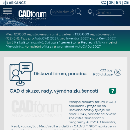
CZ
|
SK
|
EN
|
DE
Přes 123.000 registrovaných u nás, celkem
1.130.000
registrovaných
(CZ+EN)
. Tipy pro
AutoCAD 2027
, pro
Inventor 2027
a pro
Revit 2027
.
Nový
Kalkulátor nosníků
,
Spirograf generátor
a
Regresní křivky
v sekci
Převodníky
.
Kompletní
příkazy
a
proměnné AutoCADu 2027
.
RSS tipy
Diskuzní fórum, poradna
RSS diskuze
?
CAD diskuze, rady, výměna zkušeností
Veřejné diskuzní fórum k CAD
aplikacím - ptejte se na
libovolné otázky týkající se
oboru CAx, podělte se o vaše
znalosti a zkušenosti s
programy AutoCAD, Inventor,
Revit, Fusion, 3ds Max, Vault a s dalšími CAD/BIM/PDM aplikacemi.