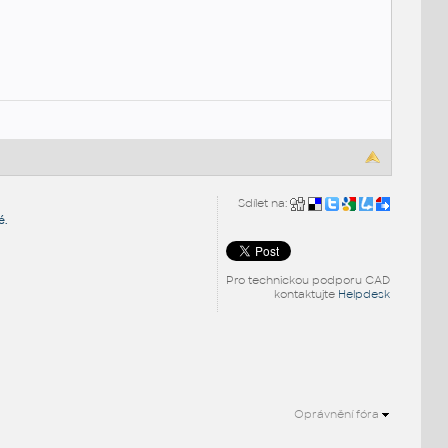
Sdílet na:
é.
Pro technickou podporu CAD
kontaktujte
Helpdesk
Oprávnění fóra