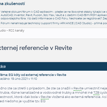
na zkušeností
Veřejné diskuzní fórum k CAD aplikacím - ptejte se na libovolné otázky týkající s
AutoCAD, Inventor, Revit, Fusion, 3ds Max, Vault a s dalšími CAD/BIM/PDM aplikac
odpovídajícího fóra. Viz další informace o
CAD Fóru
. Nechcete se registrovat? Zep
Fórum nenahrazuje technický support firmy ARKANCE (CAD Studio) - přímá po
udio
>
RSS kanály
ternej referencie v Revite
ráva
Téma: EQ kóty od externej referencie v Revite
láno: 19.úno.2021 v 11:10
žno ste sa stretli s prípadom, že ste sa snažili v
Revit
e umiestniť nej
trubia, rôzne kanalizačné a vodovodné trubky a mnohé iné
TZB
syst
estnosti, ktorá však bola v
Revit
e vložená ako externá referencia. As
red niečoho je využitie tzv. EQ