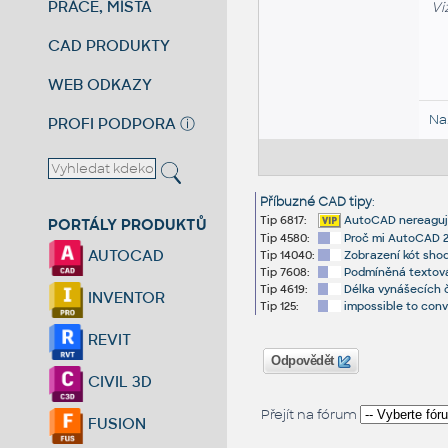
PRÁCE, MÍSTA
Vi
CAD PRODUKTY
WEB ODKAZY
Na
PROFI PODPORA
ⓘ
Příbuzné CAD tipy
:
Tip 6817:
AutoCAD nereaguje 
PORTÁLY PRODUKTŮ
Tip 4580:
Proč mi AutoCAD 20
AUTOCAD
Tip 14040:
Zobrazení kót sho
Tip 7608:
Podmíněná textová
Tip 4619:
Délka vynášecích č
INVENTOR
Tip 125:
impossible to conv
REVIT
Odpovědět
CIVIL 3D
Přejít na fórum
FUSION