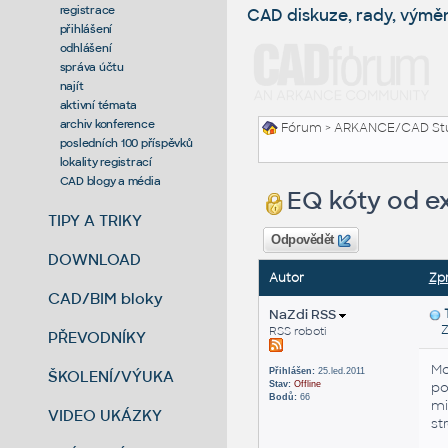
registrace
CAD diskuze, rady, výmě
přihlášení
odhlášení
správa účtu
najít
aktivní témata
archiv konference
Fórum
>
ARKANCE/CAD St
posledních 100 příspěvků
lokality registrací
CAD blogy a média
EQ kóty od ex
TIPY A TRIKY
Odpovědět
DOWNLOAD
Autor
Zp
CAD/BIM bloky
NaZdi RSS
Zas
RSS roboti
PŘEVODNÍKY
Mo
Přihlášen:
25.led.2011
ŠKOLENÍ/VÝUKA
Stav:
Offline
po
Bodů:
66
mi
VIDEO UKÁZKY
st