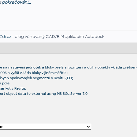
z
pokračování...
Zdi.cz
- blog věnovaný CAD/BIM aplikacím Autodesk
na nastavení jednotek a bloky, xrefy a rozvržení a ctrl+v objekty vkládá zvětšen
06 a vyšší vkládá bloky v jiném měřítku.
dných opakovaných segmentů v Revitu (EQ).
 pole.
ar kót v Revitu.
ert object data to external using MS SQL Server 7.0