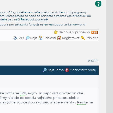
?
e oboru CAx, podělte se o vaše znalosti a zkušenosti s programy
emi. Zaregistrujte se nebo se přihlašte a zašlete váš příspěvek do
tejte se v naší
Facebook poradně
.
dpora pro zákazníky funguje na
emea.support.arkance.world
Nejnovější příspěvky
FAQ
Najít
Události
Registrovat
Přihlásit
archiv
Najít Téma
Možnosti tématu
aké potrubie
TZB
, akými sú napr. vzduchotechnické
émy niekde do stredu nejakého priestoru alebo
i najrýchlejšou cestou ako zarovnať elementy v
Revit
e na