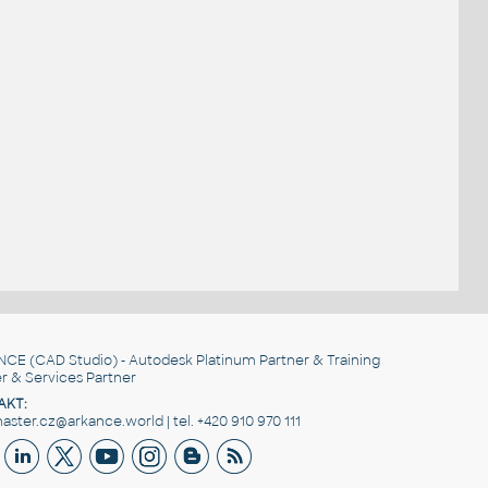
NCE
(CAD Studio) - Autodesk Platinum Partner & Training
r & Services Partner
AKT:
ster.cz@arkance.world | tel. +420 910 970 111