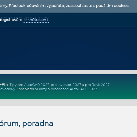
lamy. Před pokračováním vyjadřete, zda souhlasíte s použitím cookies.
 PODPORA | POMOC A RADY
registrováni,
klikněte sem.
.
Z+EN)
. Tipy pro
AutoCAD 2027
, pro
Inventor 2027
a pro
Revit 2027
.
řevodníky
.
Kompletní
příkazy
a
proměnné AutoCADu 2027
.
fórum, poradna