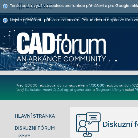
Tento portál využívá cookies pro funkce přihlášení a pro Google rek
CAD FÓRUM - TIPY A TRIKY | UTILITY | DISKUZE | BLOKY |
Nejste přihlášeni - přihlaste se prosím. Pokud dosud nejste ve fóru za
Přes 123.000 registrovaných u nás, celkem
1.130.000
registrovaných (C
Nový
Kalkulátor nosníků
,
Spirograf generátor
a
Regresní křivky
v sekci
P
HLAVNÍ STRÁNKA
Diskuzní 
DISKUZNÍ FÓRUM
pokyny