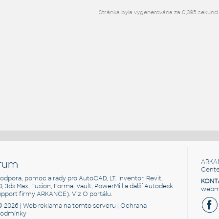
Stránka byla vygenerována za 0,395 sekund.
rum
ARKA
Cente
, podpora, pomoc a rady pro AutoCAD, LT, Inventor, Revit,
KONT
3D, 3ds Max, Fusion, Forma, Vault, PowerMill a další Autodesk
webma
support firmy ARKANCE). Viz
O portálu
.
© 2026 |
Web reklama
na tomto serveru |
Ochrana
podmínky