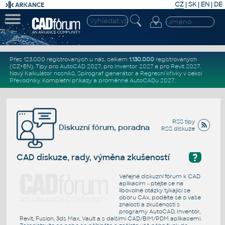
CZ
|
SK
|
EN
|
DE
Přes 123.000 registrovaných u nás, celkem
1.130.000
registrovaných
(CZ+EN)
. Tipy pro
AutoCAD 2027
, pro
Inventor 2027
a pro
Revit 2027
.
Nový
Kalkulátor nosníků
,
Spirograf generátor
a
Regresní křivky
v sekci
Převodníky
.
Kompletní
příkazy
a
proměnné AutoCADu 2027
.
RSS tipy
Diskuzní fórum, poradna
RSS diskuze
?
CAD diskuze, rady, výměna zkušeností
Veřejné diskuzní fórum k CAD
aplikacím - ptejte se na
libovolné otázky týkající se
oboru CAx, podělte se o vaše
znalosti a zkušenosti s
programy AutoCAD, Inventor,
Revit, Fusion, 3ds Max, Vault a s dalšími CAD/BIM/PDM aplikacemi.