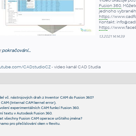
Video ukazuje post
Fusion 360
. Můžet
jednoho vybraného
http
s://www.cadfo
Kontakt: info@cadst
http
s://www.fac
1.3.2021 14:14:39
z
pokračování...
utube.com/CADstudioCZ
- video kanál CAD Studia
el vč. nástrojových drah z Inventor CAM do Fusion 360?
a CAM (Internal CAM kernel error).
ovolení experimentálních CAM funkcí Fusion 360.
ní textu v Autodesk Fusion 360.
at všechny Fusion CAM operace určitého jména?
namo pro přečíslování oken v Revitu.