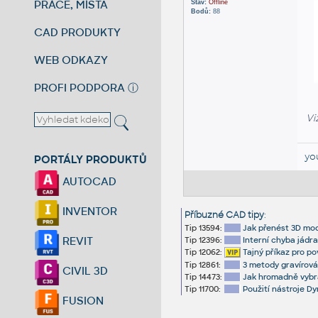
PRÁCE, MÍSTA
Stav:
Offline
Bodů:
88
CAD PRODUKTY
WEB ODKAZY
PROFI PODPORA
ⓘ
Vi
yo
PORTÁLY PRODUKTŮ
AUTOCAD
INVENTOR
Příbuzné CAD tipy
:
Tip 13594:
Jak přenést 3D mod
REVIT
Tip 12396:
Interní chyba jádr
Tip 12062:
Tajný příkaz pro p
Tip 12861:
3 metody gravírová
CIVIL 3D
Tip 14473:
Jak hromadně vybr
Tip 11700:
Použití nástroje Dy
FUSION