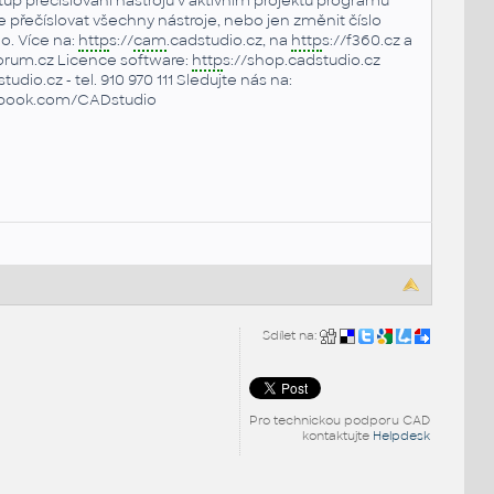
up přečíslování nástrojů v aktivním projektu programu
e přečíslovat všechny nástroje, nebo jen změnit číslo
. Více na:
http
s://
cam
.cadstudio.cz, na
http
s://f360.cz a
rum.cz Licence software:
http
s://shop.cadstudio.cz
udio.cz - tel. 910 970 111 Sledujte nás na:
ebook.com/CADstudio
Sdílet na:
Pro technickou podporu CAD
kontaktujte
Helpdesk