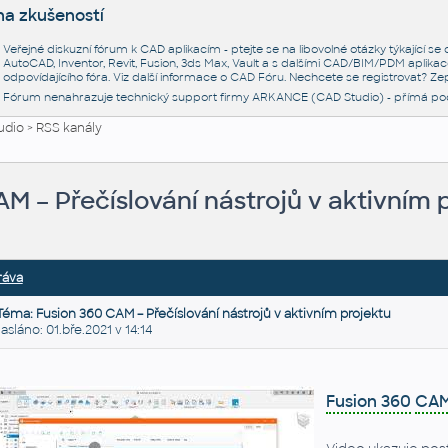
na zkušeností
Veřejné diskuzní fórum k CAD aplikacím - ptejte se na libovolné otázky týkající s
AutoCAD, Inventor, Revit, Fusion, 3ds Max, Vault a s dalšími CAD/BIM/PDM aplikac
odpovídajícího fóra. Viz další informace o
CAD Fóru
. Nechcete se registrovat? Zep
Fórum nenahrazuje technický support firmy ARKANCE (CAD Studio) - přímá po
udio
>
RSS kanály
M – Přečíslování nástrojů v aktivním 
ráva
Téma: Fusion 360 CAM – Přečíslování nástrojů v aktivním projektu
láno: 01.bře.2021 v 14:14
Fusion 360
CA