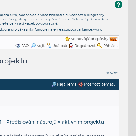
?
e oboru CAx, podělte se o vaše znalosti a zkušenosti s programy
emi. Zaregistrujte se nebo se přihlašte a zašlete váš příspěvek do
tejte se v naší
Facebook poradně
.
dpora pro zákazníky funguje na
emea.support.arkance.world
Nejnovější příspěvky
FAQ
Najít
Události
Registrovat
Přihlásit
projektu
archiv
Najít Téma
Možnosti tématu
M
– Přečíslování nástrojů v aktivním projektu