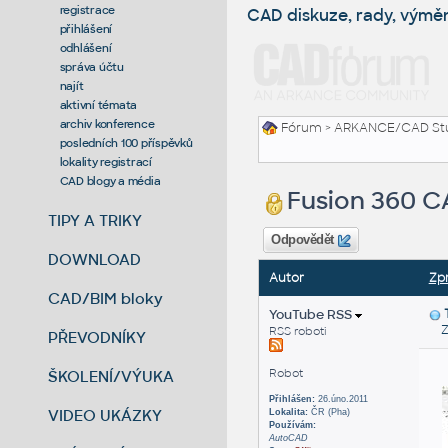
registrace
CAD diskuze, rady, výmě
přihlášení
odhlášení
správa účtu
najít
aktivní témata
archiv konference
Fórum
>
ARKANCE/CAD St
posledních 100 příspěvků
lokality registrací
CAD blogy a média
Fusion 360 CA
TIPY A TRIKY
Odpovědět
DOWNLOAD
Autor
Zp
CAD/BIM bloky
YouTube RSS
Zas
RSS roboti
PŘEVODNÍKY
Robot
ŠKOLENÍ/VÝUKA
Přihlášen:
26.úno.2011
VIDEO UKÁZKY
Lokalita:
ČR (Pha)
Používám:
AutoCAD