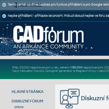
Tento portál využívá cookies pro funkce přihlášení a pro Google rek
CAD FÓRUM - TIPY A TRIKY | UTILITY | DISKUZE | BLOKY |
Nejste přihlášeni - přihlaste se prosím. Pokud dosud nejste ve fóru za
Přes 123.000 registrovaných u nás, celkem
1.130.000
registrovaných (C
Nový
Kalkulátor nosníků
,
Spirograf generátor
a
Regresní křivky
v sekci
P
HLAVNÍ STRÁNKA
Diskuzní 
DISKUZNÍ FÓRUM
pokyny