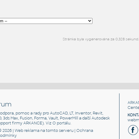
Stránka byla vygenerována za 0,328 sekund.
rum
ARKA
Cente
, podpora, pomoc a rady pro AutoCAD, LT, Inventor, Revit,
KONT
3D, 3ds Max, Fusion, Forma, Vault, PowerMill a další Autodesk
webma
support firmy ARKANCE). Viz
O portálu
.
© 2026 |
Web reklama
na tomto serveru |
Ochrana
podmínky