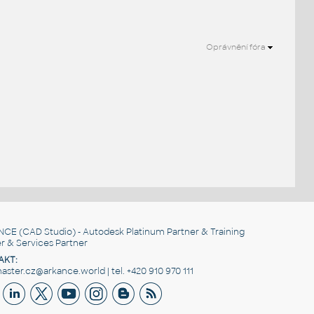
Oprávnění fóra
NCE
(CAD Studio) - Autodesk Platinum Partner & Training
r & Services Partner
AKT:
ster.cz@arkance.world | tel. +420 910 970 111