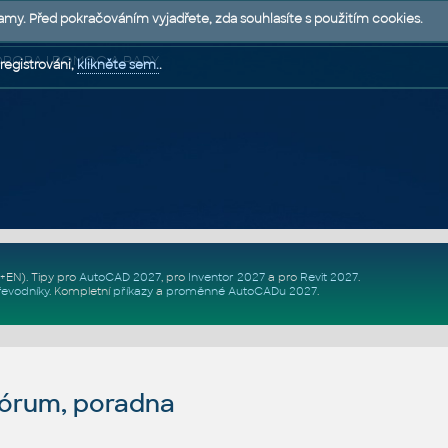
lamy. Před pokračováním vyjadřete, zda souhlasíte s použitím cookies.
 PODPORA | POMOC A RADY
registrováni,
klikněte sem.
.
Z+EN)
. Tipy pro
AutoCAD 2027
, pro
Inventor 2027
a pro
Revit 2027
.
řevodníky
.
Kompletní
příkazy
a
proměnné AutoCADu 2027
.
fórum, poradna