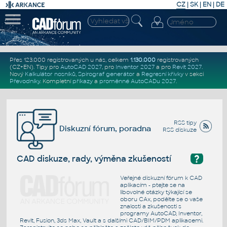
CZ
|
SK
|
EN
|
DE
Přes 123.000 registrovaných u nás, celkem
1.130.000
registrovaných
(CZ+EN)
. Tipy pro
AutoCAD 2027
, pro
Inventor 2027
a pro
Revit 2027
.
Nový
Kalkulátor nosníků
,
Spirograf generátor
a
Regresní křivky
v sekci
Převodníky
.
Kompletní
příkazy
a
proměnné AutoCADu 2027
.
RSS tipy
Diskuzní fórum, poradna
RSS diskuze
?
CAD diskuze, rady, výměna zkušeností
Veřejné diskuzní fórum k CAD
aplikacím - ptejte se na
libovolné otázky týkající se
oboru CAx, podělte se o vaše
znalosti a zkušenosti s
programy AutoCAD, Inventor,
Revit, Fusion, 3ds Max, Vault a s dalšími CAD/BIM/PDM aplikacemi.