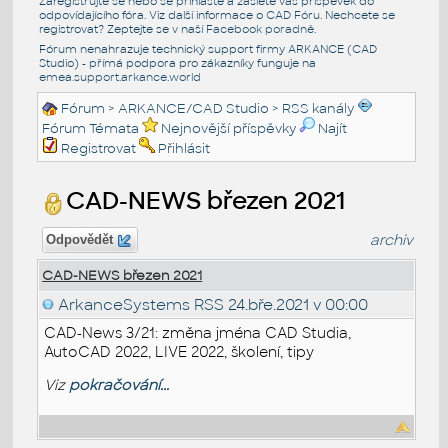
Zaregistrujte se nebo se přihlašte a zašlete váš příspěvek do
odpovídajícího fóra. Viz další informace o
CAD Fóru
. Nechcete se
registrovat? Zeptejte se v naší
Facebook poradně
.
Fórum nenahrazuje technický support firmy ARKANCE (CAD
Studio) - přímá podpora pro zákazníky funguje na
emea.support.arkance.world
Fórum
>
ARKANCE/CAD Studio
>
RSS kanály
Fórum Témata
Nejnovější příspěvky
Najít
Registrovat
Přihlásit
CAD-NEWS březen 2021
archiv
Odpovědět
CAD-NEWS březen 2021
ArkanceSystems RSS
24.bře.2021 v 00:00
CAD-News 3/21: změna jména CAD Studia,
AutoCAD 2022, LIVE 2022, školení, tipy
Viz
pokračování...