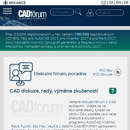
CZ
|
SK
|
EN
|
DE
Přes 123.000 registrovaných u nás, celkem
1.130.000
registrovaných
(CZ+EN)
. Tipy pro
AutoCAD 2027
, pro
Inventor 2027
a pro
Revit 2027
.
Nový
Kalkulátor nosníků
,
Spirograf generátor
a
Regresní křivky
v sekci
Převodníky
.
Kompletní
příkazy
a
proměnné AutoCADu 2027
.
RSS tipy
Diskuzní fórum, poradna
RSS diskuze
?
CAD diskuze, rady, výměna zkušeností
Veřejné diskuzní fórum k CAD
aplikacím - ptejte se na
libovolné otázky týkající se
oboru CAx, podělte se o vaše
znalosti a zkušenosti s
programy AutoCAD, Inventor,
Revit, Fusion, 3ds Max, Vault a s dalšími CAD/BIM/PDM aplikacemi.