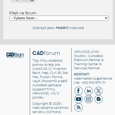
Přejít na fórum
Zobrazit jako:
Mobilní
|
Klasické
CAD
fórum
ARKANCE
(CAD
Studio) - Autodesk
Platinum Partner &
Tipy, triky, podpora,
Training Center &
pomoc a rady pro
Services Partner
AutoCAD, LT, Inventor,
Revit, Map, Civil 3D, 3ds
KONTAKT:
Max, Fusion, Forma,
webmaster.cz@arkance.w
Vault, PowerMill a další
| tel. +420 910 970 111
Autodesk aplikace
(support firmy
ARKANCE). Viz
O
portálu
.
Copyright © 2026 |
Web reklama
na tomto
serveru |
Ochrana