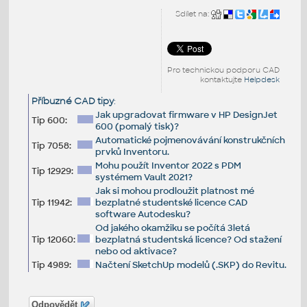
Sdílet na:
Pro technickou podporu CAD
kontaktujte
Helpdesk
Příbuzné CAD tipy
:
Jak upgradovat firmware v HP DesignJet
Tip 600:
600 (pomalý tisk)?
Automatické pojmenovávání konstrukčních
Tip 7058:
prvků Inventoru.
Mohu použít Inventor 2022 s PDM
Tip 12929:
systémem Vault 2021?
Jak si mohou prodloužit platnost mé
Tip 11942:
bezplatné studentské licence CAD
software Autodesku?
Od jakého okamžiku se počítá 3letá
Tip 12060:
bezplatná studentská licence? Od stažení
nebo od aktivace?
Tip 4989:
Načtení SketchUp modelů (.SKP) do Revitu.
Odpovědět