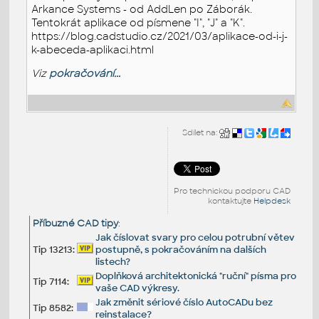
Arkance Systems - od AddLen po Záborák.
Tentokrát aplikace od písmene "I", "J" a "K".
https://blog.cadstudio.cz/2021/03/aplikace-od-i-j-
k-abeceda-aplikaci.html
Viz
pokračování...
Sdílet na:
Pro technickou podporu CAD
kontaktujte
Helpdesk
Příbuzné CAD tipy
:
Jak číslovat svary pro celou potrubní větev
Tip 13213:
postupně, s pokračováním na dalších
listech?
Doplňková architektonická "ruční" písma pro
Tip 7114:
vaše CAD výkresy.
Jak změnit sériové číslo AutoCADu bez
Tip 8582:
reinstalace?