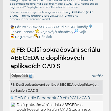
Zaregistrujte se nebo se přihlašte a zašlete váš příspěvek do
odpovídajícího fóra. Viz další informace o
CAD Fóru
. Nechcete se
registrovat? Zeptejte se v naší
Facebook poradně
.
Fórum nenahrazuje technický support firmy ARKANCE (CAD
Studio) - přímá podpora pro zákazníky funguje na
emea.support.arkance.world
Fórum
>
ARKANCE/CAD Studio
>
RSS kanály
Fórum Témata
Nejnovější příspěvky
Najít
Registrovat
Přihlásit
FB: Další pokračování seriálu
ABECEDA o doplňkových
aplikacích CAD S
archiv
Odpovědět
FB: Další pokračování seriálu ABECEDA o doplňkových
aplikacích CAD S
CAD Studio Facebook
29.bře.2021 v 08:01
Další pokračování seriálu ABECEDA o
doplňkových aplikacích CAD Studia, resp.