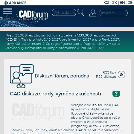
CZ
|
SK
|
EN
|
DE
Přes 123.000 registrovaných u nás, celkem
1.130.000
registrovaných
(CZ+EN)
. Tipy pro
AutoCAD 2027
, pro
Inventor 2027
a pro
Revit 2027
.
Nový
Kalkulátor nosníků
,
Spirograf generátor
a
Regresní křivky
v sekci
Převodníky
.
Kompletní
příkazy
a
proměnné AutoCADu 2027
.
RSS tipy
Diskuzní fórum, poradna
RSS diskuze
?
CAD diskuze, rady, výměna zkušeností
Veřejné diskuzní fórum k CAD
aplikacím - ptejte se na
libovolné otázky týkající se
oboru CAx, podělte se o vaše
znalosti a zkušenosti s
programy AutoCAD, Inventor,
Revit, Fusion, 3ds Max, Vault a s dalšími CAD/BIM/PDM aplikacemi.