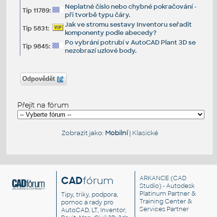
Neplatné číslo nebo chybné pokračování -
Tip 11789:
při tvorbě typu čáry.
Jak ve stromu sestavy Inventoru seřadit
Tip 5831:
komponenty podle abecedy?
Po vybrání potrubí v AutoCAD Plant 3D se
Tip 9845:
nezobrazí uzlové body.
Odpovědět
Přejít na fórum
Zobrazit jako:
Mobilní
|
Klasické
CAD
fórum
ARKANCE
(CAD
Studio) - Autodesk
Platinum Partner &
Tipy, triky, podpora,
Training Center &
pomoc a rady pro
Services Partner
AutoCAD, LT, Inventor,