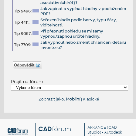
asociativních kót)?
Jak zapínat a vypínat hladiny v podloženém
Tip 9496:
PDF?
Seřazení hladin podle barvy, typu čáry,
Tip 4411:
viditelnosti.
Při přepnutí pohledu se mi samy
Tip 9057:
vypnou/zapnou určité hladiny.
Jak vypnout nebo změnit ohraničení detailu
Tip 7709:
Inventoru?
Odpovědět
Přejít na fórum
Zobrazit jako:
Mobilní
|
Klasické
CAD
fórum
ARKANCE
(CAD
Studio) - Autodesk