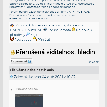
Zaregistrujte se nebo se přihlašte a zašlete váš příspěvek do
odpovídajícího fóra. Viz další informace o
CAD Fóru
. Nechcete se
registrovat? Zeptejte se v naší
Facebook poradně
.
Fórum nenahrazuje technický support firmy ARKANCE (CAD
Studio) - přímá podpora pro zákazníky funguje na
emea.support.arkance.world
Fórum
>
Autodesk - stavebnictví, strojírenství,
CAD/GIS
>
AutoCAD
Fórum Témata
Nejnovější
příspěvky
Najít
Registrovat
Přihlásit
Přerušená viditelnost hladin
archiv
Odpovědět
Přerušená viditelnost hladin
Zdenek Korvas
04.dub.2021 v 10:27
Připojené náhledy