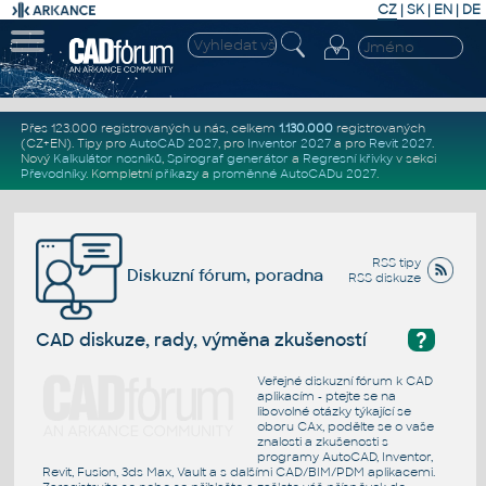
CZ
|
SK
|
EN
|
DE
Přes 123.000 registrovaných u nás, celkem
1.130.000
registrovaných
(CZ+EN)
. Tipy pro
AutoCAD 2027
, pro
Inventor 2027
a pro
Revit 2027
.
Nový
Kalkulátor nosníků
,
Spirograf generátor
a
Regresní křivky
v sekci
Převodníky
.
Kompletní
příkazy
a
proměnné AutoCADu 2027
.
RSS tipy
Diskuzní fórum, poradna
RSS diskuze
?
CAD diskuze, rady, výměna zkušeností
Veřejné diskuzní fórum k CAD
aplikacím - ptejte se na
libovolné otázky týkající se
oboru CAx, podělte se o vaše
znalosti a zkušenosti s
programy AutoCAD, Inventor,
Revit, Fusion, 3ds Max, Vault a s dalšími CAD/BIM/PDM aplikacemi.