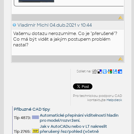
Vladimír Michl
04.dub.2021 v 10:44
Vašemu dotazu nerozumíme. Co je "přerušené"?
Co má být vidět a jakým postupem problém
nastal?
Sdílet na:
Pro technickou podporu CAD
kontaktujte
Helpdesk
Příbuzné CAD tipy
:
Automatické přepínání viditelnosti hladin
Tip 4873:
pro model/rozvržení.
Jak v AutoCADu nebo v LT nakreslit
Tip 2765:
přerušený řez/pohled (včetně