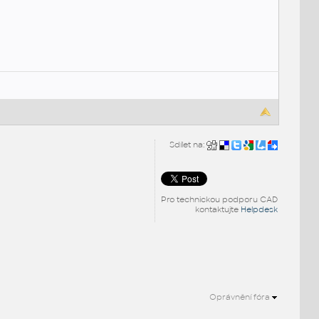
Sdílet na:
Pro technickou podporu CAD
kontaktujte
Helpdesk
Oprávnění fóra