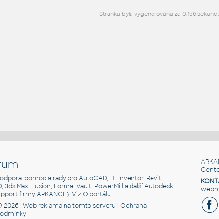
Stránka byla vygenerována za 0,156 sekund.
rum
ARKA
Cente
, podpora, pomoc a rady pro AutoCAD, LT, Inventor, Revit,
KONT
3D, 3ds Max, Fusion, Forma, Vault, PowerMill a další Autodesk
webma
support firmy ARKANCE). Viz
O portálu
.
© 2026 |
Web reklama
na tomto serveru |
Ochrana
podmínky