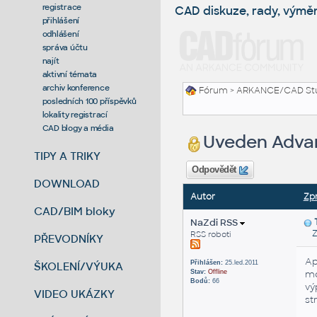
registrace
CAD diskuze, rady, výmě
přihlášení
odhlášení
správa účtu
najít
aktivní témata
archiv konference
Fórum
>
ARKANCE/CAD St
posledních 100 příspěvků
lokality registrací
CAD blogy a média
Uveden Advan
TIPY A TRIKY
Odpovědět
DOWNLOAD
Autor
Zp
CAD/BIM bloky
NaZdi RSS
Zas
RSS roboti
PŘEVODNÍKY
Ap
Přihlášen:
25.led.2011
ŠKOLENÍ/VÝUKA
Stav:
Offline
mo
Bodů:
66
vý
VIDEO UKÁZKY
st