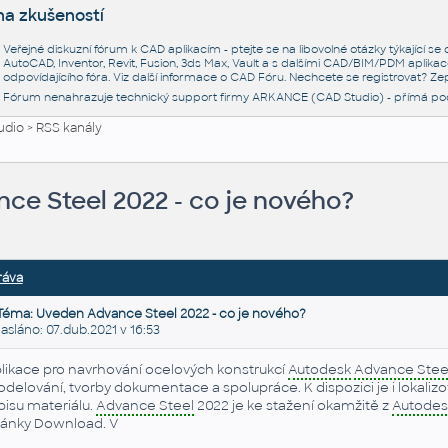
na zkušeností
Veřejné diskuzní fórum k CAD aplikacím - ptejte se na libovolné otázky týkající s
AutoCAD, Inventor, Revit, Fusion, 3ds Max, Vault a s dalšími CAD/BIM/PDM aplikac
odpovídajícího fóra. Viz další informace o
CAD Fóru
. Nechcete se registrovat? Zep
Fórum nenahrazuje technický support firmy ARKANCE (CAD Studio) - přímá po
udio
>
RSS kanály
ce Steel 2022 - co je nového?
ráva
Téma: Uveden Advance Steel 2022 - co je nového?
láno: 07.dub.2021 v 16:53
likace pro navrhování ocelových konstrukcí
Autodesk
Advance Stee
delování, tvorby dokumentace a spolupráce. K dispozici je i lokaliz
pisu materiálu.
Advance Steel
2022 je ke stažení okamžitě z
Autodes
ránky Download. V