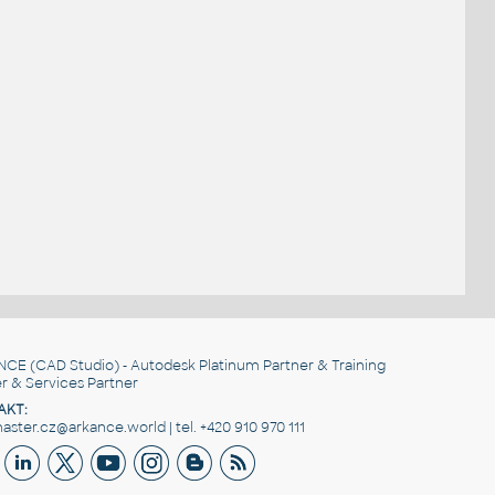
NCE
(CAD Studio) - Autodesk Platinum Partner & Training
r & Services Partner
AKT:
ster.cz@arkance.world | tel. +420 910 970 111