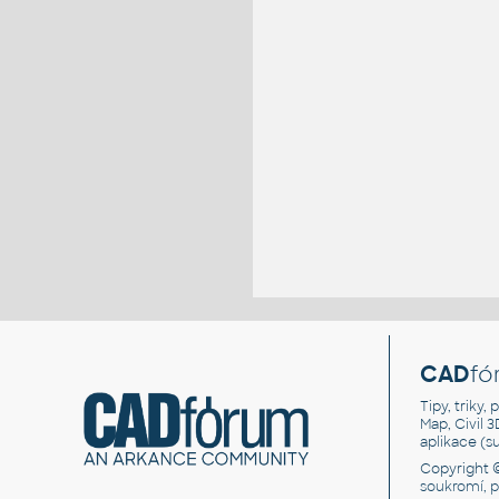
CAD
fó
Tipy, triky
Map, Civil 
aplikace (
Copyright 
soukromí, 