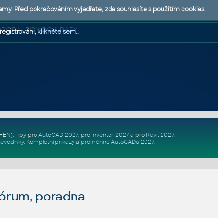
lamy. Před pokračováním vyjadřete, zda souhlasíte s použitím cookies.
 PODPORA | POMOC A RADY
registrováni,
klikněte sem.
.
Z+EN)
. Tipy pro
AutoCAD 2027
, pro
Inventor 2027
a pro
Revit 2027
.
řevodníky
.
Kompletní
příkazy
a
proměnné AutoCADu 2027
.
fórum, poradna