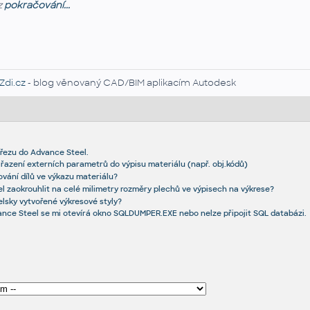
z
pokračování...
Zdi.cz
- blog věnovaný CAD/BIM aplikacím Autodesk
řezu do Advance Steel.
iřazení externích parametrů do výpisu materiálu (např. obj.kódů)
vání dílů ve výkazu materiálu?
l zaokrouhlit na celé milimetry rozměry plechů ve výpisech na výkrese?
elsky vytvořené výkresové styly?
nce Steel se mi otevírá okno SQLDUMPER.EXE nebo nelze připojit SQL databázi.