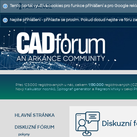
Tento portál využívá cookies pro funkce přihlášení a pro Google rek
CAD FÓRUM - TIPY A TRIKY | UTILITY | DISKUZE | BLOKY |
Nejste přihlášeni - přihlaste se prosím. Pokud dosud nejste ve fóru za
Přes 123.000 registrovaných u nás, celkem
1.130.000
registrovaných (C
Nový
Kalkulátor nosníků
,
Spirograf generátor
a
Regresní křivky
v sekci
P
HLAVNÍ STRÁNKA
Diskuzní 
DISKUZNÍ FÓRUM
pokyny