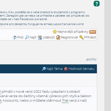
?
e oboru CAx, podělte se o vaše znalosti a zkušenosti s programy
emi. Zaregistrujte se nebo se přihlašte a zašlete váš příspěvek do
tejte se v naší
Facebook poradně
.
dpora pro zákazníky funguje na
emea.support.arkance.world
Nejnovější příspěvky
FAQ
Najít
Události
Registrovat
Přihlásit
archiv
Najít Téma
Možnosti tématu
l
přináší v nové verzi 2022 řadu vylepšení z oblastí
ovaná verze do češtiny včetně výkresových stylů a šablon
k
Accounts, nebo si můžete stáhnout
Trial
verzi z naší