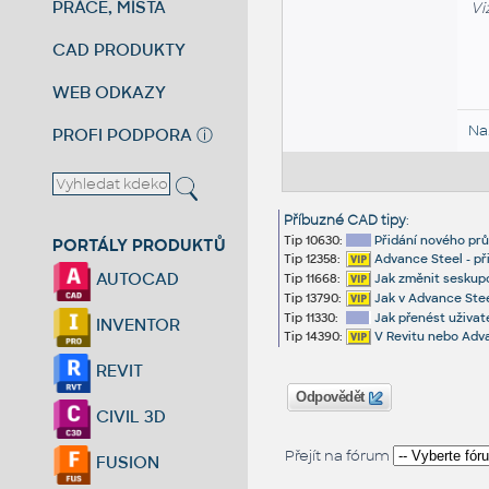
PRÁCE, MÍSTA
Vi
CAD PRODUKTY
WEB ODKAZY
Na
PROFI PODPORA
ⓘ
Příbuzné CAD tipy
:
Tip 10630:
Přidání nového prů
PORTÁLY PRODUKTŮ
Tip 12358:
Advance Steel - př
AUTOCAD
Tip 11668:
Jak změnit seskupo
Tip 13790:
Jak v Advance Stee
Tip 11330:
Jak přenést uživat
INVENTOR
Tip 14390:
V Revitu nebo Adva
REVIT
Odpovědět
CIVIL 3D
Přejít na fórum
FUSION