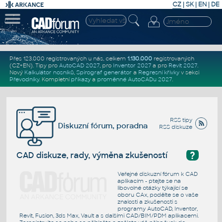
CZ
|
SK
|
EN
|
DE
Přes 123.000 registrovaných u nás, celkem
1.130.000
registrovaných
(CZ+EN)
. Tipy pro
AutoCAD 2027
, pro
Inventor 2027
a pro
Revit 2027
.
Nový
Kalkulátor nosníků
,
Spirograf generátor
a
Regresní křivky
v sekci
Převodníky
.
Kompletní
příkazy
a
proměnné AutoCADu 2027
.
RSS tipy
Diskuzní fórum, poradna
RSS diskuze
?
CAD diskuze, rady, výměna zkušeností
Veřejné diskuzní fórum k CAD
aplikacím - ptejte se na
libovolné otázky týkající se
oboru CAx, podělte se o vaše
znalosti a zkušenosti s
programy AutoCAD, Inventor,
Revit, Fusion, 3ds Max, Vault a s dalšími CAD/BIM/PDM aplikacemi.