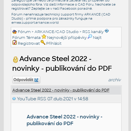
Zaregistrujte se nebo se přihlašte a zašlete váš příspěvek do
odpovídajícího fóra. Viz další informace o
CAD Fóru
. Nechcete se
registrovat? Zeptejte se v naší
Facebook poradně
.
Fórum nenahrazuje technický support firmy ARKANCE (CAD
Studio) - přímá podpora pro zákazníky funguje na
emea.support.arkance.world
Fórum
>
ARKANCE/CAD Studio
>
RSS kanály
Fórum Témata
Nejnovější příspěvky
Najít
Registrovat
Přihlásit
Advance Steel 2022 -
novinky - publikování do PDF
archiv
Odpovědět
Advance Steel 2022 - novinky - publikování do PDF
YouTube RSS
07.dub.2021 v 14:58
Advance Steel 2022 - novinky -
publikování do PDF