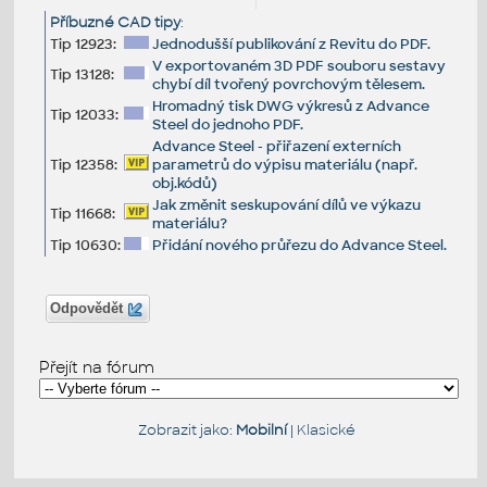
Příbuzné CAD tipy
:
Tip 12923:
Jednodušší publikování z Revitu do PDF.
V exportovaném 3D PDF souboru sestavy
Tip 13128:
chybí díl tvořený povrchovým tělesem.
Hromadný tisk DWG výkresů z Advance
Tip 12033:
Steel do jednoho PDF.
Advance Steel - přiřazení externích
Tip 12358:
parametrů do výpisu materiálu (např.
obj.kódů)
Jak změnit seskupování dílů ve výkazu
Tip 11668:
materiálu?
Tip 10630:
Přidání nového průřezu do Advance Steel.
Odpovědět
Přejít na fórum
Zobrazit jako:
Mobilní
|
Klasické