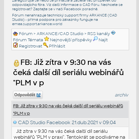
Zaregistrujte se nebo se přihlašte a zašlete váš příspěvek do
odpovídajícího fóra. Viz další informace o
CAD Fóru
. Nechcete se
registrovat? Zeptejte se v naší
Facebook poradně
.
Fórum nenahrazuje technický support firmy ARKANCE (CAD
Studio) - přímá podpora pro zákazníky funguje na
emea.support.arkance.world
Fórum
>
ARKANCE/CAD Studio
>
RSS kanály
Fórum Témata
Nejnovější příspěvky
Najít
Registrovat
Přihlásit
FB: Již zítra v 9:30 na vás
čeká další díl seriálu webinářů
"PLM v p
archiv
Odpovědět
FB: Již zítra v 9:30 na vás čeká další díl seriálu webinářů
"PLM v p
CAD Studio Facebook
21.dub.2021 v 09:04
Již zítra v 9:30 na vás čeká další díl seriálu
webinářů "PLM v praxi". Tentokrát se podíváme na