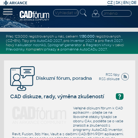
CZ
|
SK
|
EN
|
DE
Přes 123.000 registrovaných u nás, celkem
1.130.000
registrovaných
(CZ+EN)
. Tipy pro
AutoCAD 2027
, pro
Inventor 2027
a pro
Revit 2027
.
Nový
Kalkulátor nosníků
,
Spirograf generátor
a
Regresní křivky
v sekci
Převodníky
.
Kompletní
příkazy
a
proměnné AutoCADu 2027
.
RSS tipy
Diskuzní fórum, poradna
RSS diskuze
?
CAD diskuze, rady, výměna zkušeností
Veřejné diskuzní fórum k CAD
aplikacím - ptejte se na
libovolné otázky týkající se
oboru CAx, podělte se o vaše
znalosti a zkušenosti s
programy AutoCAD, Inventor,
Revit, Fusion, 3ds Max, Vault a s dalšími CAD/BIM/PDM aplikacemi.