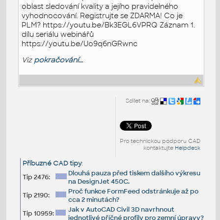
oblast sledování kvality a jejího pravidelného
vyhodnocování. Registrujte se ZDARMA! Co je
PLM? https://youtu.be/Bk3EGL6VPRQ Záznam 1.
dílu seriálu webinářů
https://youtu.be/Uo9q6nGRwnc
Viz
pokračování...
Sdílet na:
Pro technickou podporu CAD
kontaktujte
Helpdesk
Příbuzné CAD tipy
:
Dlouhá pauza před tiskem dalšího výkresu
Tip 2476:
na DesignJet 450C.
Proč funkce FormFeed odstránkuje až po
Tip 2190:
cca 2 minutách?
Jak v AutoCAD Civil 3D navrhnout
Tip 10959:
jednotlivé příčné profily pro zemní úpravy?