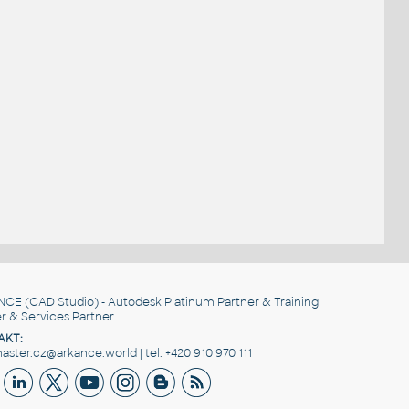
NCE
(CAD Studio) - Autodesk Platinum Partner & Training
r & Services Partner
AKT:
ster.cz@arkance.world | tel. +420 910 970 111