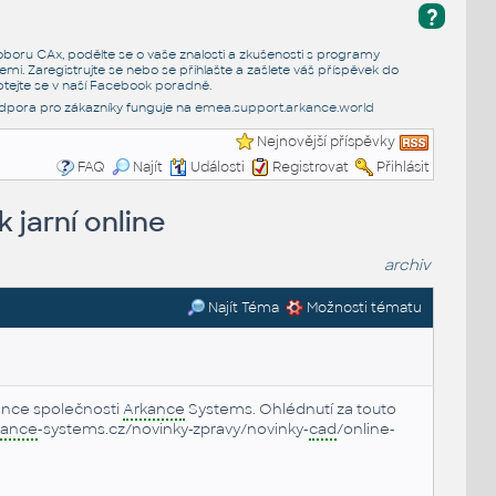
?
e oboru CAx, podělte se o vaše znalosti a zkušenosti s programy
emi. Zaregistrujte se nebo se přihlašte a zašlete váš příspěvek do
tejte se v naší
Facebook poradně
.
dpora pro zákazníky funguje na
emea.support.arkance.world
Nejnovější příspěvky
FAQ
Najít
Události
Registrovat
Přihlásit
k jarní online
archiv
Najít Téma
Možnosti tématu
erence společnosti
Arkance
Systems. Ohlédnutí za touto
kance
-systems.cz/novinky-zpravy/novinky-
cad
/online-