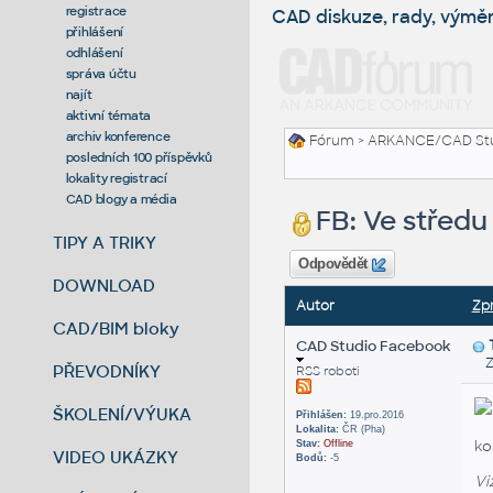
registrace
CAD diskuze, rady, výmě
přihlášení
odhlášení
správa účtu
najít
aktivní témata
archiv konference
Fórum
>
ARKANCE/CAD St
posledních 100 příspěvků
lokality registrací
CAD blogy a média
FB: Ve středu 
TIPY A TRIKY
Odpovědět
DOWNLOAD
Autor
Zp
CAD/BIM bloky
CAD Studio Facebook
Zas
PŘEVODNÍKY
RSS roboti
ŠKOLENÍ/VÝUKA
Přihlášen:
19.pro.2016
Lokalita:
ČR (Pha)
ko
Stav:
Offline
VIDEO UKÁZKY
Bodů:
-5
Vi