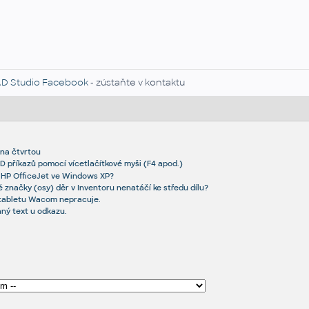
D Studio Facebook
- zústaňte v kontaktu
 na čtvrtou
 příkazů pomocí vícetlačítkové myši (F4 apod.)
í HP OfficeJet ve Windows XP?
é značky (osy) děr v Inventoru nenatáčí ke středu dílu?
 tabletu Wacom nepracuje.
ný text u odkazu.