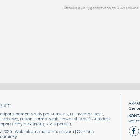
Stránka byla vygenerována za 0,371 sekund.
rum
ARKA
Cente
, podpora, pomoc a rady pro AutoCAD, LT, Inventor, Revit,
KONT
3D, 3ds Max, Fusion, Forma, Vault, PowerMill a další Autodesk
webma
support firmy ARKANCE). Viz
O portálu
.
© 2026 |
Web reklama
na tomto serveru |
Ochrana
podmínky