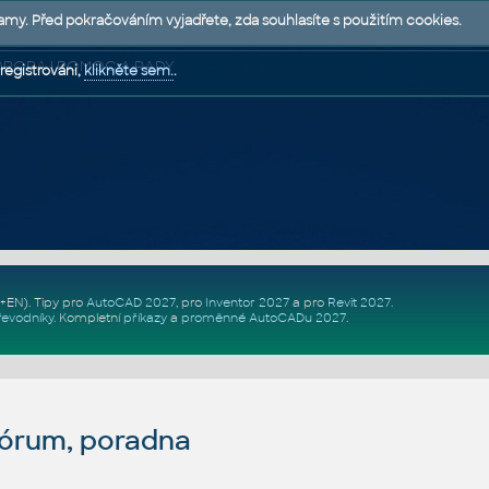
lamy. Před pokračováním vyjadřete, zda souhlasíte s použitím cookies.
 PODPORA | POMOC A RADY
registrováni,
klikněte sem.
.
Z+EN)
. Tipy pro
AutoCAD 2027
, pro
Inventor 2027
a pro
Revit 2027
.
řevodníky
.
Kompletní
příkazy
a
proměnné AutoCADu 2027
.
fórum, poradna