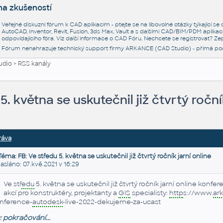
na zkušeností
Veřejné diskuzní fórum k CAD aplikacím - ptejte se na libovolné otázky týkající s
AutoCAD, Inventor, Revit, Fusion, 3ds Max, Vault a s dalšími CAD/BIM/PDM aplikac
odpovídajícího fóra. Viz další informace o
CAD Fóru
. Nechcete se registrovat? Zep
Fórum nenahrazuje technický support firmy ARKANCE (CAD Studio) - přímá po
udio
>
RSS kanály
5. května se uskutečnil již čtvrtý roční
ráva
Téma: FB: Ve středu 5. května se uskutečnil již čtvrtý ročník jarní online
láno: 07.kvě.2021 v 16:29
Ve stř
edu
5. května se uskutečnil již čtvrtý ročník jarní online konf
akcí pro konstruktéry, projektanty a
GIS
specialisty:
http
s://www.
ar
nference-
autodesk
-live-2022-dekujeme-za-ucast
z
pokračování...