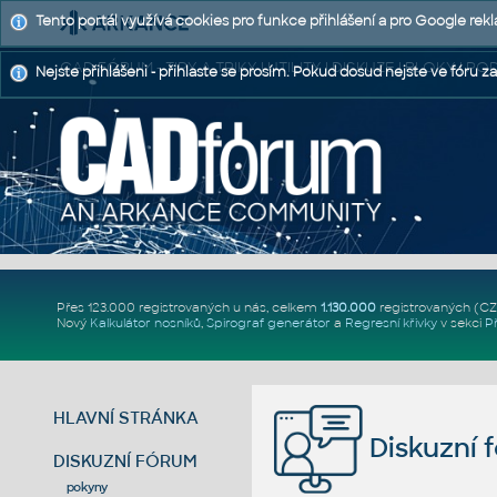
Tento portál využívá cookies pro funkce přihlášení a pro Google rek
CAD FÓRUM - TIPY A TRIKY | UTILITY | DISKUZE | BLOKY |
Nejste přihlášeni - přihlaste se prosím. Pokud dosud nejste ve fóru za
Přes 123.000 registrovaných u nás, celkem
1.130.000
registrovaných (C
Nový
Kalkulátor nosníků
,
Spirograf generátor
a
Regresní křivky
v sekci
P
HLAVNÍ STRÁNKA
Diskuzní 
DISKUZNÍ FÓRUM
pokyny