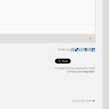
Sdílet na:
Pro technickou podporu CAD
kontaktujte
Helpdesk
Oprávnění fóra