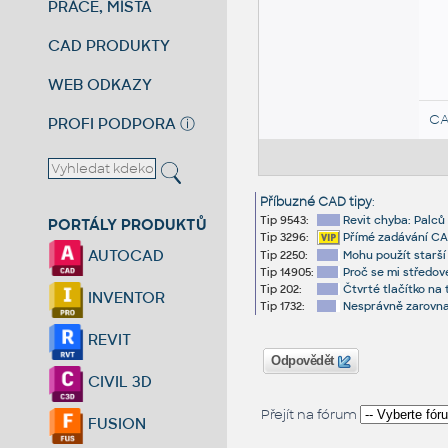
PRÁCE, MÍSTA
CAD PRODUKTY
WEB ODKAZY
CA
PROFI PODPORA
ⓘ
Příbuzné CAD tipy
:
Tip 9543:
Revit chyba: Palců
PORTÁLY PRODUKTŮ
Tip 3296:
Přímé zadávání CAD
AUTOCAD
Tip 2250:
Mohu použít starš
Tip 14905:
Proč se mi středov
Tip 202:
Čtvrté tlačítko na
INVENTOR
Tip 1732:
Nesprávně zarovna
REVIT
Odpovědět
CIVIL 3D
Přejít na fórum
FUSION