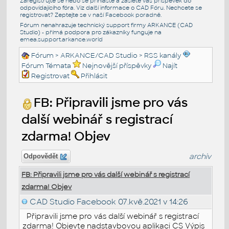
Zaregistrujte se nebo se přihlašte a zašlete váš příspěvek do
odpovídajícího fóra. Viz další informace o
CAD Fóru
. Nechcete se
registrovat? Zeptejte se v naší
Facebook poradně
.
Fórum nenahrazuje technický support firmy ARKANCE (CAD
Studio) - přímá podpora pro zákazníky funguje na
emea.support.arkance.world
Fórum
>
ARKANCE/CAD Studio
>
RSS kanály
Fórum Témata
Nejnovější příspěvky
Najít
Registrovat
Přihlásit
FB: Připravili jsme pro vás
další webinář s registrací
zdarma! Objev
archiv
Odpovědět
FB: Připravili jsme pro vás další webinář s registrací
zdarma! Objev
CAD Studio Facebook
07.kvě.2021 v 14:26
Připravili jsme pro vás další webinář s registrací
zdarma! Objevte nadstavbovou aplikaci CS Výpis