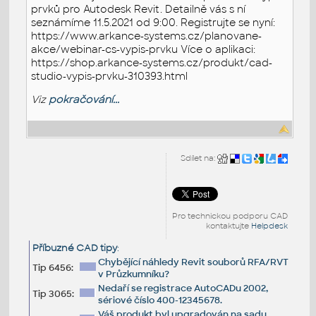
prvků pro Autodesk Revit. Detailně vás s ní
seznámíme 11.5.2021 od 9:00. Registrujte se nyní:
https://www.arkance-systems.cz/planovane-
akce/webinar-cs-vypis-prvku Více o aplikaci:
https://shop.arkance-systems.cz/produkt/cad-
studio-vypis-prvku-310393.html
Viz
pokračování...
Sdílet na:
Pro technickou podporu CAD
kontaktujte
Helpdesk
Příbuzné CAD tipy
:
Chybějící náhledy Revit souborů RFA/RVT
Tip 6456:
v Průzkumníku?
Nedaří se registrace AutoCADu 2002,
Tip 3065:
sériové číslo 400-12345678.
Váš produkt byl upgradován na sadu