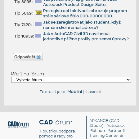
Tip 8035:
Autodesk Product Design Suite.
Po registraci i aktivaci zobrazuje program
Tip 5069:
stále sériové číslo 000-00000000.
Jak se zaregistrovat jako student, když
Tip 7420:
nemám školní email adresu?
Jak v AutoCAD Civil 3D navrhnout
Tip 10959:
jednotlivé příčné profily pro zemní úpravy?
Odpovědět
Přejít na fórum
Zobrazit jako:
Mobilní
|
Klasické
CAD
fórum
ARKANCE
(CAD
Studio) - Autodesk
Platinum Partner &
Tipy, triky, podpora,
Training Center &
pomoc a rady pro