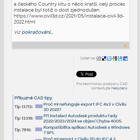
a českého Country kitu o něco kratší, celý proces
instalace byl totiž o dost zjednodušen.
https://www.civil3d.cz/2021/05/instalace-civil-3d-
2022.html
Viz
pokračování...
Sdílet na:
Pro technickou podporu CAD
kontaktujte
Helpdesk
Příbuzné CAD tipy
:
Proč mi nefunguje export IFC 4x3 v Civilu
Tip 13713:
3D 2022?
Při instalaci Autodesk produktu řady
Tip 13318:
2022/2023/2024 se objeví Chyba 4005.
Kompatibilita aplikací Autodesk s Windows
Tip 7816:
7 SP1.
Proč mi export z Civilu 3D do IFC 4.3