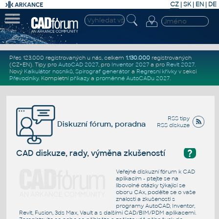
CZ
|
SK
|
EN
|
DE
Přes 123.000 registrovaných u nás, celkem
1.130.000
registrovaných
(CZ+EN)
. Tipy pro
AutoCAD 2027
, pro
Inventor 2027
a pro
Revit 2027
.
Nový
Kalkulátor nosníků
,
Spirograf generátor
a
Regresní křivky
v sekci
Převodníky
.
Kompletní
příkazy
a
proměnné AutoCADu 2027
.
RSS tipy
Diskuzní fórum, poradna
RSS diskuze
?
CAD diskuze, rady, výměna zkušeností
Veřejné diskuzní fórum k CAD
aplikacím - ptejte se na
libovolné otázky týkající se
oboru CAx, podělte se o vaše
znalosti a zkušenosti s
programy AutoCAD, Inventor,
Revit, Fusion, 3ds Max, Vault a s dalšími CAD/BIM/PDM aplikacemi.