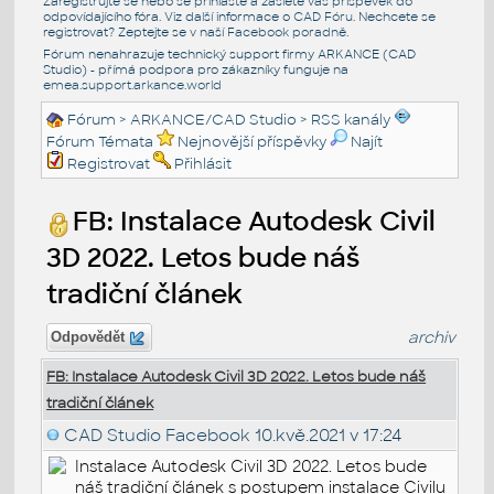
Zaregistrujte se nebo se přihlašte a zašlete váš příspěvek do
odpovídajícího fóra. Viz další informace o
CAD Fóru
. Nechcete se
registrovat? Zeptejte se v naší
Facebook poradně
.
Fórum nenahrazuje technický support firmy ARKANCE (CAD
Studio) - přímá podpora pro zákazníky funguje na
emea.support.arkance.world
Fórum
>
ARKANCE/CAD Studio
>
RSS kanály
Fórum Témata
Nejnovější příspěvky
Najít
Registrovat
Přihlásit
FB: Instalace Autodesk Civil
3D 2022. Letos bude náš
tradiční článek
archiv
Odpovědět
FB: Instalace Autodesk Civil 3D 2022. Letos bude náš
tradiční článek
CAD Studio Facebook
10.kvě.2021 v 17:24
Instalace Autodesk Civil 3D 2022. Letos bude
náš tradiční článek s postupem instalace Civilu