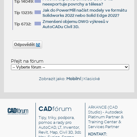
Tip 14049:
neexportuje povrchy a tělesa?
Jak do PowerMill načíst modely ve formátu
Tip 13235:
Solidworks 2022 nebo Solid Edge 2022?
Zmenšení objemu DWG výkresů v
Tip 6732:
AutoCADu Civil 3D.
Odpovědět
Přejít na fórum
Zobrazit jako:
Mobilní
|
Klasické
CAD
fórum
ARKANCE
(CAD
Studio) - Autodesk
Platinum Partner &
Tipy, triky, podpora,
Training Center &
pomoc a rady pro
Services Partner
AutoCAD, LT, Inventor,
Revit, Map, Civil 3D, 3ds
KONTAKT: