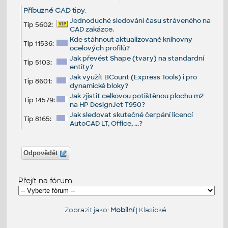
Příbuzné CAD tipy
:
Jednoduché sledování času stráveného na
Tip 5602:
CAD zakázce.
Kde stáhnout aktualizované knihovny
Tip 11536:
ocelových profilů?
Jak převést Shape (tvary) na standardní
Tip 5103:
entity?
Jak využít BCount (Express Tools) i pro
Tip 8601:
dynamické bloky?
Jak zjistit celkovou potištěnou plochu m2
Tip 14579:
na HP DesignJet T950?
Jak sledovat skutečné čerpání licencí
Tip 8165:
AutoCAD LT, Office, ...?
Odpovědět
Přejít na fórum
Zobrazit jako:
Mobilní
|
Klasické