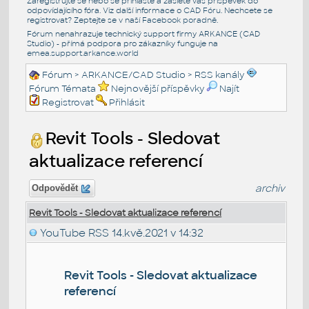
Zaregistrujte se nebo se přihlašte a zašlete váš příspěvek do
odpovídajícího fóra. Viz další informace o
CAD Fóru
. Nechcete se
registrovat? Zeptejte se v naší
Facebook poradně
.
Fórum nenahrazuje technický support firmy ARKANCE (CAD
Studio) - přímá podpora pro zákazníky funguje na
emea.support.arkance.world
Fórum
>
ARKANCE/CAD Studio
>
RSS kanály
Fórum Témata
Nejnovější příspěvky
Najít
Registrovat
Přihlásit
Revit Tools - Sledovat
aktualizace referencí
archiv
Odpovědět
Revit Tools - Sledovat aktualizace referencí
YouTube RSS
14.kvě.2021 v 14:32
Revit Tools - Sledovat aktualizace
referencí