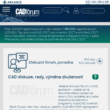
CZ
|
SK
|
EN
|
DE
Přes 123.000 registrovaných u nás, celkem
1.130.000
registrovaných
(CZ+EN)
. Tipy pro
AutoCAD 2027
, pro
Inventor 2027
a pro
Revit 2027
.
Nový
Kalkulátor nosníků
,
Spirograf generátor
a
Regresní křivky
v sekci
Převodníky
.
Kompletní
příkazy
a
proměnné AutoCADu 2027
.
RSS tipy
Diskuzní fórum, poradna
RSS diskuze
?
CAD diskuze, rady, výměna zkušeností
Veřejné diskuzní fórum k CAD
aplikacím - ptejte se na
libovolné otázky týkající se
oboru CAx, podělte se o vaše
znalosti a zkušenosti s
programy AutoCAD, Inventor,
Revit, Fusion, 3ds Max, Vault a s dalšími CAD/BIM/PDM aplikacemi.