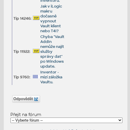
Inventoru.
Jak v iLogic
makru
dočasně
Tip 14246:
vypnout
Vault klient
nebo T4I?
Chyba "Vault
AddIn
nemůže najít
Tip 11922:
služby
správy dat"
po Windows
update.
Inventor -
Tip 9760:
mizí záložka
Vaultu.
Odpovědět
Přejít na fórum