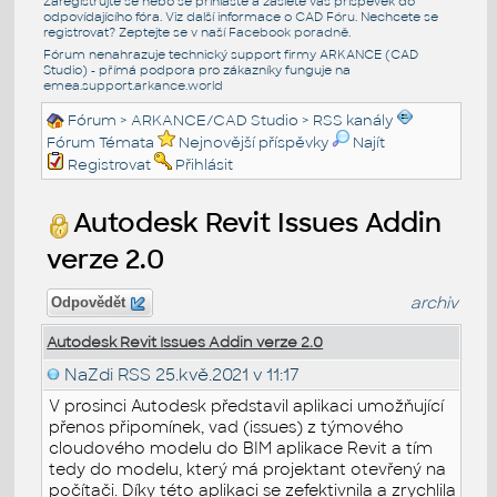
Zaregistrujte se nebo se přihlašte a zašlete váš příspěvek do
odpovídajícího fóra. Viz další informace o
CAD Fóru
. Nechcete se
registrovat? Zeptejte se v naší
Facebook poradně
.
Fórum nenahrazuje technický support firmy ARKANCE (CAD
Studio) - přímá podpora pro zákazníky funguje na
emea.support.arkance.world
Fórum
>
ARKANCE/CAD Studio
>
RSS kanály
Fórum Témata
Nejnovější příspěvky
Najít
Registrovat
Přihlásit
Autodesk Revit Issues Addin
verze 2.0
archiv
Odpovědět
Autodesk Revit Issues Addin verze 2.0
NaZdi RSS
25.kvě.2021 v 11:17
V prosinci Autodesk představil aplikaci umožňující
přenos připomínek, vad (issues) z týmového
cloudového modelu do BIM aplikace Revit a tím
tedy do modelu, který má projektant otevřený na
počítači. Díky této aplikaci se zefektivnila a zrychlila