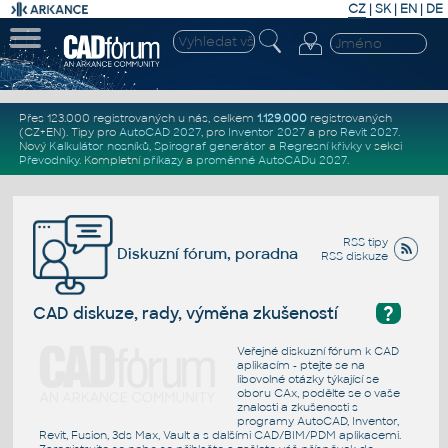
CZ
|
SK
|
EN
|
DE
Přes 123.000 registrovaných u nás, celkem
1.129.000
registrovaných
(CZ+EN)
. Tipy pro
AutoCAD 2027
, pro
Inventor 2027
a pro
Revit 2027
.
Nový
Kalkulátor nosníků
,
Spirograf generátor
a
Regresní křivky
v sekci
Převodníky
.
Kompletní
příkazy
a
proměnné AutoCADu 2027
.
RSS tipy
Diskuzní fórum, poradna
RSS diskuze
?
CAD diskuze, rady, výměna zkušeností
Veřejné diskuzní fórum k CAD
aplikacím - ptejte se na
libovolné otázky týkající se
oboru CAx, podělte se o vaše
znalosti a zkušenosti s
programy AutoCAD, Inventor,
Revit, Fusion, 3ds Max, Vault a s dalšími CAD/BIM/PDM aplikacemi.