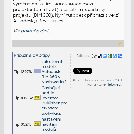
výměna dat a tím i komunikace mezi
projektantem (Revit) a ostatními účastníky
projektu (BIM 360). Nyní Autodesk přichází s verzí
Autodesk® Revit Issues
Viz
pokračování...
Příbuzné CAD tipy
:
Sdílet na:
Jak otevřít
model z
Tip 12973:
Autodesk
BIM 360 v
Pro technickou podporu CAD
Navisworks?
kontaktujte
Helpdesk
Chybějící
add-in
Tip 10554:
Inventor
Publisher pro
MS Word.
Podrobné
nastavení
Tip 8524:
načítání
modulů