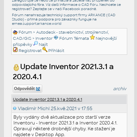
Zaregistrujte se nebo se přihlašte a zašlete váš příspěvek do
odpovídajícího fóra. Viz další informace o
CAD Fóru
. Nechcete se
registrovat? Zeptejte se v naší
Facebook poradně
.
Fórum nenahrazuje technický support firmy ARKANCE (CAD
Studio) - přímá podpora pro zákazníky funguje na
emea.support.arkance.world
Fórum
>
Autodesk - stavebnictví, strojírenství,
CAD/GIS
>
Inventor
Fórum Témata
Nejnovější
příspěvky
Najít
Registrovat
Přihlásit
Update Inventor 2021.3.1 a
2020.4.1
archiv
Odpovědět
Update Inventor 2021.3.1 a 2020.4.1
Vladimír Michl
25.kvě.2021 v 17:55
Byly vydány dvě aktualizace pro starší verze
Inventoru - Inventor 2021.3.1 a Inventor 2020.4.1.
Opravují některé drobnější chyby. Ke stažení je
najdete v Desktop App.