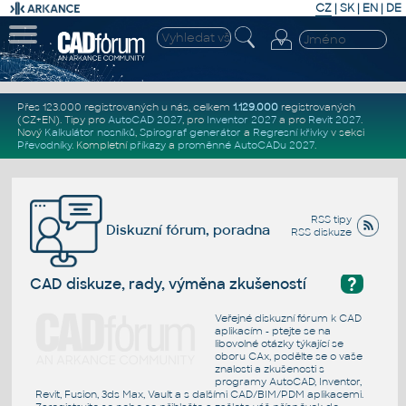
CZ
|
SK
|
EN
|
DE
Přes 123.000 registrovaných u nás, celkem
1.129.000
registrovaných
(CZ+EN)
. Tipy pro
AutoCAD 2027
, pro
Inventor 2027
a pro
Revit 2027
.
Nový
Kalkulátor nosníků
,
Spirograf generátor
a
Regresní křivky
v sekci
Převodníky
.
Kompletní
příkazy
a
proměnné AutoCADu 2027
.
RSS tipy
Diskuzní fórum, poradna
RSS diskuze
?
CAD diskuze, rady, výměna zkušeností
Veřejné diskuzní fórum k CAD
aplikacím - ptejte se na
libovolné otázky týkající se
oboru CAx, podělte se o vaše
znalosti a zkušenosti s
programy AutoCAD, Inventor,
Revit, Fusion, 3ds Max, Vault a s dalšími CAD/BIM/PDM aplikacemi.