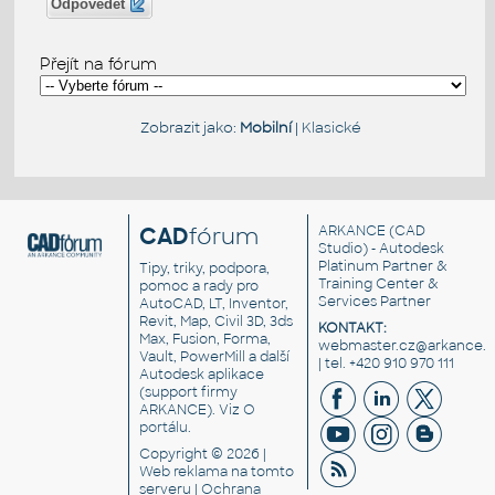
Odpovědět
Přejít na fórum
Zobrazit jako:
Mobilní
|
Klasické
CAD
fórum
ARKANCE
(CAD
Studio) - Autodesk
Platinum Partner &
Tipy, triky, podpora,
Training Center &
pomoc a rady pro
Services Partner
AutoCAD, LT, Inventor,
Revit, Map, Civil 3D, 3ds
KONTAKT:
Max, Fusion, Forma,
webmaster.cz@arkance.w
Vault, PowerMill a další
| tel. +420 910 970 111
Autodesk aplikace
(support firmy
ARKANCE). Viz
O
portálu
.
Copyright © 2026 |
Web reklama
na tomto
serveru |
Ochrana