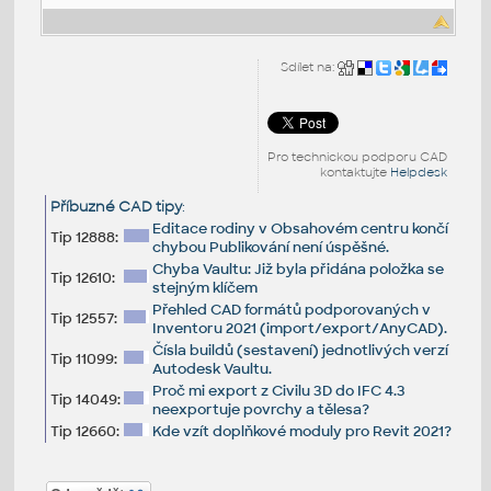
Sdílet na:
Pro technickou podporu CAD
kontaktujte
Helpdesk
Příbuzné CAD tipy
:
Editace rodiny v Obsahovém centru končí
Tip 12888:
chybou Publikování není úspěšné.
Chyba Vaultu: Již byla přidána položka se
Tip 12610:
stejným klíčem
Přehled CAD formátů podporovaných v
Tip 12557:
Inventoru 2021 (import/export/AnyCAD).
Čísla buildů (sestavení) jednotlivých verzí
Tip 11099:
Autodesk Vaultu.
Proč mi export z Civilu 3D do IFC 4.3
Tip 14049:
neexportuje povrchy a tělesa?
Tip 12660:
Kde vzít doplňkové moduly pro Revit 2021?