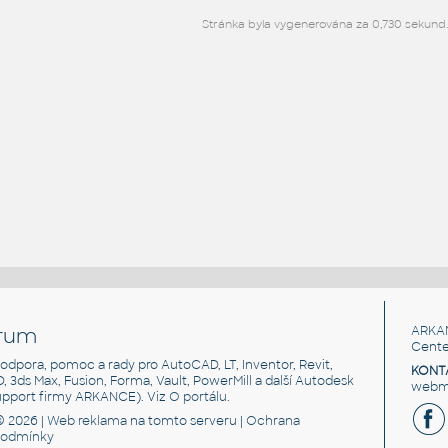
Stránka byla vygenerována za 0,730 sekund.
rum
ARKA
Cente
, podpora, pomoc a rady pro AutoCAD, LT, Inventor, Revit,
KONT
3D, 3ds Max, Fusion, Forma, Vault, PowerMill a další Autodesk
webma
support firmy ARKANCE). Viz
O portálu
.
© 2026 |
Web reklama
na tomto serveru |
Ochrana
podmínky