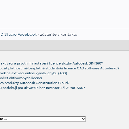
D Studio Facebook
- zústaňte v kontaktu
 aktivaci a prvotním nastavení licence služby Autodesk BIM 360?
loužit platnost mé bezplatné studentské licence CAD software Autodesku?
ek na aktivaci online vyvolal chybu (400)
očet aktivovaných licencí
 pro produkty Autodesk Construction Cloud?
tu potřebuji pro uživatele bez Inventoru či AutoCADu?