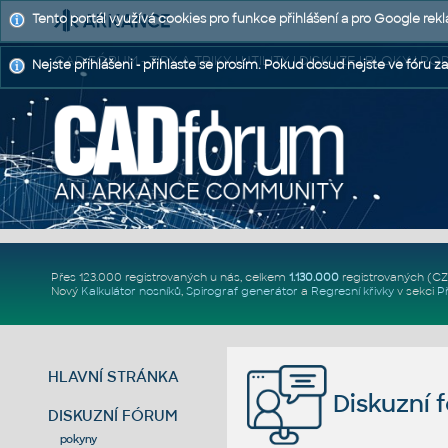
Tento portál využívá cookies pro funkce přihlášení a pro Google rek
CAD FÓRUM - TIPY A TRIKY | UTILITY | DISKUZE | BLOKY |
Nejste přihlášeni - přihlaste se prosím. Pokud dosud nejste ve fóru za
Přes 123.000 registrovaných u nás, celkem
1.130.000
registrovaných (C
Nový
Kalkulátor nosníků
,
Spirograf generátor
a
Regresní křivky
v sekci
P
HLAVNÍ STRÁNKA
Diskuzní 
DISKUZNÍ FÓRUM
pokyny