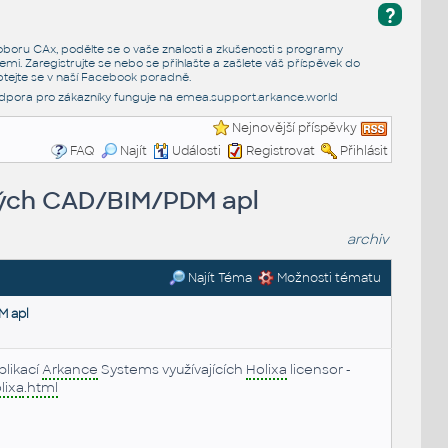
?
e oboru CAx, podělte se o vaše znalosti a zkušenosti s programy
emi. Zaregistrujte se nebo se přihlašte a zašlete váš příspěvek do
tejte se v naší
Facebook poradně
.
dpora pro zákazníky funguje na
emea.support.arkance.world
Nejnovější příspěvky
FAQ
Najít
Události
Registrovat
Přihlásit
ových CAD/BIM/PDM apl
archiv
Najít Téma
Možnosti tématu
M apl
plikací
Arkance
Systems využívajících
Holixa
licensor -
lixa
.
html