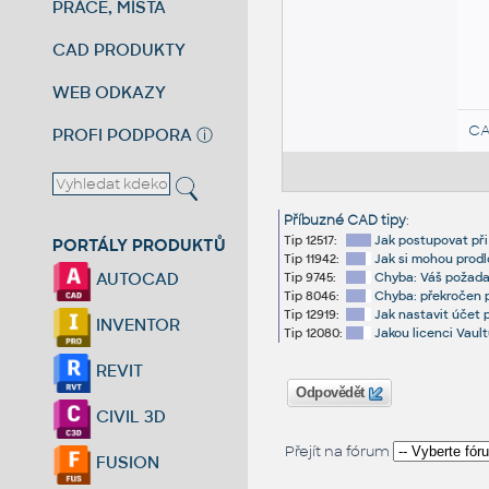
PRÁCE, MÍSTA
CAD PRODUKTY
WEB ODKAZY
CA
PROFI PODPORA
ⓘ
Příbuzné CAD tipy
:
Tip 12517:
Jak postupovat při
PORTÁLY PRODUKTŮ
Tip 11942:
Jak si mohou prod
AUTOCAD
Tip 9745:
Chyba: Váš požadav
Tip 8046:
Chyba: překročen p
Tip 12919:
Jak nastavit účet
INVENTOR
Tip 12080:
Jakou licenci Vaul
REVIT
Odpovědět
CIVIL 3D
Přejít na fórum
FUSION