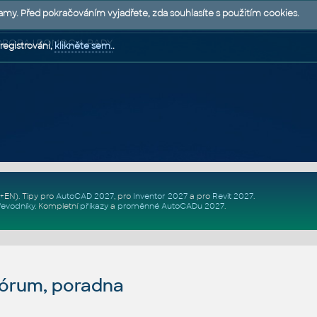
lamy. Před pokračováním vyjadřete, zda souhlasíte s použitím cookies.
 PODPORA | POMOC A RADY
registrováni,
klikněte sem.
.
Z+EN)
. Tipy pro
AutoCAD 2027
, pro
Inventor 2027
a pro
Revit 2027
.
řevodníky
.
Kompletní
příkazy
a
proměnné AutoCADu 2027
.
fórum, poradna