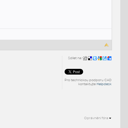
Sdílet na:
Pro technickou podporu CAD
kontaktujte
Helpdesk
Oprávnění fóra