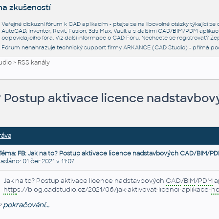
na zkušeností
Veřejné diskuzní fórum k CAD aplikacím - ptejte se na libovolné otázky týkající s
AutoCAD, Inventor, Revit, Fusion, 3ds Max, Vault a s dalšími CAD/BIM/PDM aplikac
odpovídajícího fóra. Viz další informace o
CAD Fóru
. Nechcete se registrovat? Zep
Fórum nenahrazuje technický support firmy ARKANCE (CAD Studio) - přímá po
udio
>
RSS kanály
o? Postup aktivace licence nadstavb
ráva
Téma: FB: Jak na to? Postup aktivace licence nadstavbových CAD/BIM/PD
láno: 01.čer.2021 v 11:07
Jak na to? Postup aktivace licence nadstavbových
CAD
/
BIM
/
PDM
a
http
s://blog.cadstudio.cz/2021/06/jak-aktivovat-licenci-aplikace-
ho
z
pokračování...