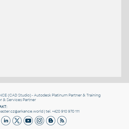
NCE
(CAD Studio) - Autodesk Platinum Partner & Training
r & Services Partner
AKT:
ster.cz@arkance.world | tel. +420 910 970 111