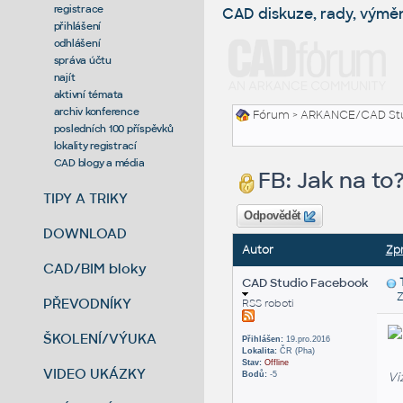
registrace
CAD diskuze, rady, výmě
přihlášení
odhlášení
správa účtu
najít
aktivní témata
archiv konference
Fórum
>
ARKANCE/CAD St
posledních 100 příspěvků
lokality registrací
CAD blogy a média
FB: Jak na t
TIPY A TRIKY
Odpovědět
DOWNLOAD
Autor
Zp
CAD/BIM bloky
CAD Studio Facebook
Zas
PŘEVODNÍKY
RSS roboti
ŠKOLENÍ/VÝUKA
Přihlášen:
19.pro.2016
Lokalita:
ČR (Pha)
Stav:
Offline
VIDEO UKÁZKY
Vi
Bodů:
-5