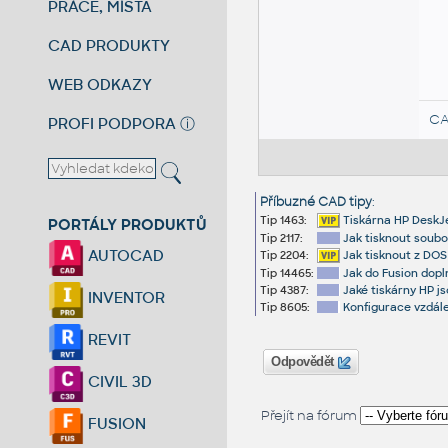
PRÁCE, MÍSTA
CAD PRODUKTY
WEB ODKAZY
CA
PROFI PODPORA
ⓘ
Příbuzné CAD tipy
:
Tip 1463:
Tiskárna HP DeskJe
PORTÁLY PRODUKTŮ
Tip 2117:
Jak tisknout soub
AUTOCAD
Tip 2204:
Jak tisknout z DOS
Tip 14465:
Jak do Fusion dopln
Tip 4387:
Jaké tiskárny HP j
INVENTOR
Tip 8605:
Konfigurace vzdál
REVIT
Odpovědět
CIVIL 3D
Přejít na fórum
FUSION