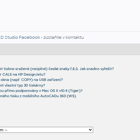
D Studio Facebook
- zústaňte v kontaktu
t tiskne sražené (neúplné) české znaky ř,ě,ů. Jak snadno vyřešit?
or CALS na HP DesignJetu?
 okna (např. COPY) na USB zařízení?
it vlastní typ 3D tiskárny?
sou přímo podporovány v Mac OS X v10.4 (Tiger)?
eného tisku z mobilního AutoCADu 360 (WS).