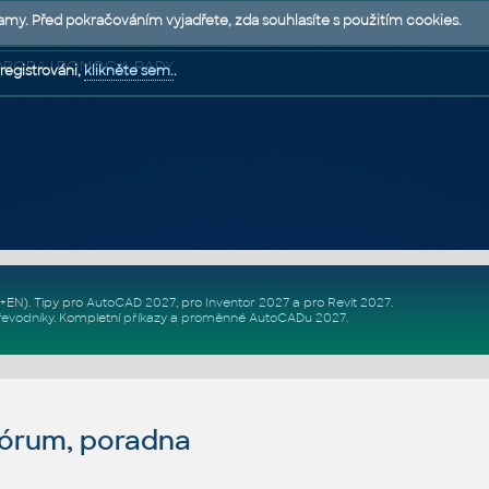
lamy. Před pokračováním vyjadřete, zda souhlasíte s použitím cookies.
 PODPORA | POMOC A RADY
registrováni,
klikněte sem.
.
Z+EN)
. Tipy pro
AutoCAD 2027
, pro
Inventor 2027
a pro
Revit 2027
.
řevodníky
.
Kompletní
příkazy
a
proměnné AutoCADu 2027
.
fórum, poradna