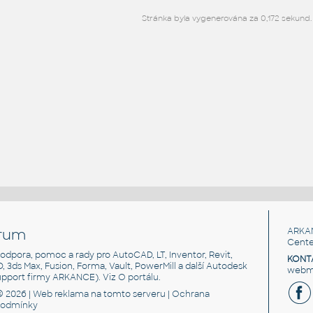
Stránka byla vygenerována za 0,172 sekund.
rum
ARKA
Cente
, podpora, pomoc a rady pro AutoCAD, LT, Inventor, Revit,
KONT
3D, 3ds Max, Fusion, Forma, Vault, PowerMill a další Autodesk
webma
support firmy ARKANCE). Viz
O portálu
.
© 2026 |
Web reklama
na tomto serveru |
Ochrana
podmínky