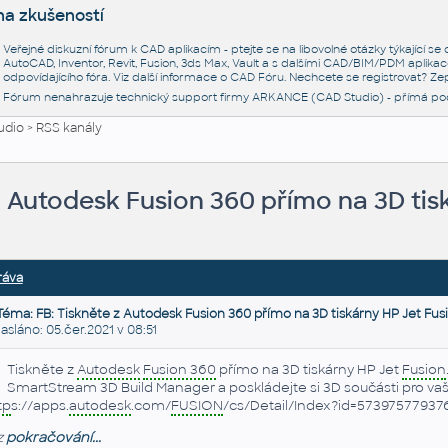
na zkušeností
Veřejné diskuzní fórum k CAD aplikacím - ptejte se na libovolné otázky týkající s
AutoCAD, Inventor, Revit, Fusion, 3ds Max, Vault a s dalšími CAD/BIM/PDM aplikac
odpovídajícího fóra. Viz další informace o
CAD Fóru
. Nechcete se registrovat? Zep
Fórum nenahrazuje technický support firmy ARKANCE (CAD Studio) - přímá po
udio
>
RSS kanály
z Autodesk Fusion 360 přímo na 3D tis
ráva
Téma: FB: Tiskněte z Autodesk Fusion 360 přímo na 3D tiskárny HP Jet Fus
láno: 05.čer.2021 v 08:51
Tiskněte z
Autodesk
Fusion 360
přímo na 3D tiskárny HP Jet
Fusion
SmartStream 3D Build Manager a poskládejte si 3D součásti pro vaši
tp
s://apps.
autodesk
.com/
FUSION
/cs/Detail/Index?id=573975779
z
pokračování...