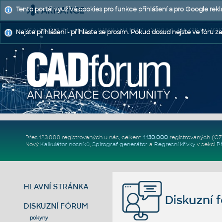
Tento portál využívá cookies pro funkce přihlášení a pro Google rek
CAD FÓRUM - TIPY A TRIKY | UTILITY | DISKUZE | BLOKY |
Nejste přihlášeni - přihlaste se prosím. Pokud dosud nejste ve fóru za
Přes 123.000 registrovaných u nás, celkem
1.130.000
registrovaných (C
Nový
Kalkulátor nosníků
,
Spirograf generátor
a
Regresní křivky
v sekci
P
HLAVNÍ STRÁNKA
Diskuzní 
DISKUZNÍ FÓRUM
pokyny