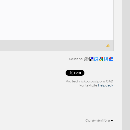
Sdílet na:
Pro technickou podporu CAD
kontaktujte
Helpdesk
Oprávnění fóra