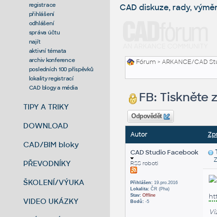
registrace
CAD diskuze, rady, výmě
přihlášení
odhlášení
správa účtu
najít
aktivní témata
archiv konference
Fórum
>
ARKANCE/CAD St
posledních 100 příspěvků
lokality registrací
CAD blogy a média
FB: Tiskněte 
TIPY A TRIKY
Odpovědět
DOWNLOAD
Autor
Zp
CAD/BIM bloky
CAD Studio Facebook
Zas
PŘEVODNÍKY
RSS roboti
ŠKOLENÍ/VÝUKA
Přihlášen:
19.pro.2016
Lokalita:
ČR (Pha)
ht
Stav:
Offline
VIDEO UKÁZKY
Bodů:
-5
Vi