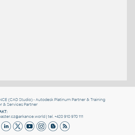
NCE
(CAD Studio) - Autodesk Platinum Partner & Training
r & Services Partner
AKT:
ster.cz@arkance.world | tel. +420 910 970 111