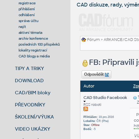
registrace
CAD diskuze, rady, výmě
přihlášení
odhlášení
správa účtu
najít
aktivní témata
archiv konference
Fórum
>
ARKANCE/CAD St
posledních 100 příspěvků
lokality registrací
CAD blogy a média
FB: Připravil
TIPY A TRIKY
Odpovědět
DOWNLOAD
Autor
Zp
CAD/BIM bloky
CAD Studio Facebook
Zas
PŘEVODNÍKY
RSS roboti
P
ŠKOLENÍ/VÝUKA
Přihlášen:
19.pro.2016
co
Lokalita:
ČR (Pha)
ht
Stav:
Offline
VIDEO UKÁZKY
Bodů:
-5
Vi