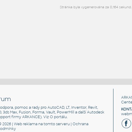
Stránka byla vygenerována za 0,164 sekund.
rum
ARKA
Cente
, podpora, pomoc a rady pro AutoCAD, LT, Inventor, Revit,
KONT
3D, 3ds Max, Fusion, Forma, Vault, PowerMill a další Autodesk
webma
support firmy ARKANCE). Viz
O portálu
.
© 2026 |
Web reklama
na tomto serveru |
Ochrana
podmínky