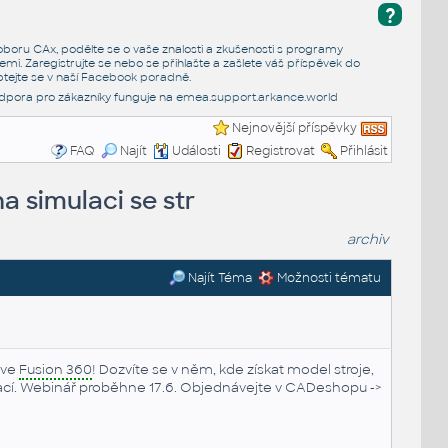
?
e oboru CAx, podělte se o vaše znalosti a zkušenosti s programy
emi. Zaregistrujte se nebo se přihlašte a zašlete váš příspěvek do
tejte se v naší
Facebook poradně
.
dpora pro zákazníky funguje na
emea.support.arkance.world
Nejnovější příspěvky
FAQ
Najít
Události
Registrovat
Přihlásit
a simulaci se str
archiv
Najít Téma
Možnosti tématu
 ve
Fusion 360
! Dozvíte se v něm, kde získat model stroje,
ací. Webinář proběhne 17.6. Objednávejte v CADeshopu ->