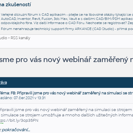
na zkušeností
Veřejné diskuzní fórum k CAD aplikacím - ptejte se na libovolné otázky týkající s
AutoCAD, Inventor, Revit, Fusion, 3ds Max, Vault a s dalšími CAD/BIM/PDM aplikac
odpovídajícího fóra. Viz další informace o
CAD Fóru
. Nechcete se registrovat? Zep
Fórum nenahrazuje technický support firmy ARKANCE (CAD Studio) - přímá po
udio
>
RSS kanály
i jsme pro vás nový webinář zaměřený n
ráva
Téma: FB: Připravili jsme pro vás nový webinář zaměřený na simulaci se str
láno: 07.čer.2021 v 13:31
řipravili jsme pro vás nový webinář zaměřený na simulaci se strojem
 simulace se strojem umožňuje a mnoho dalších užitečných inform
tp
s://bit.ly/3cp35FN
z
pokračování...