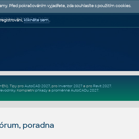
lamy. Před pokračováním vyjadřete, zda souhlasíte s použitím cookies.
 PODPORA | POMOC A RADY
registrováni,
klikněte sem.
.
Z+EN)
. Tipy pro
AutoCAD 2027
, pro
Inventor 2027
a pro
Revit 2027
.
řevodníky
.
Kompletní
příkazy
a
proměnné AutoCADu 2027
.
fórum, poradna