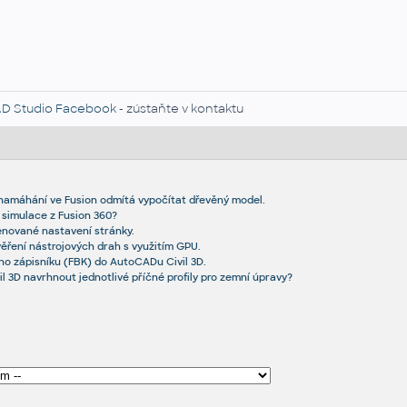
D Studio Facebook
- zústaňte v kontaktu
 namáhání ve Fusion odmítá vypočítat dřevěný model.
y simulace z Fusion 360?
nované nastavení stránky.
ěření nástrojových drah s využitím GPU.
ho zápisníku (FBK) do AutoCADu Civil 3D.
l 3D navrhnout jednotlivé příčné profily pro zemní úpravy?