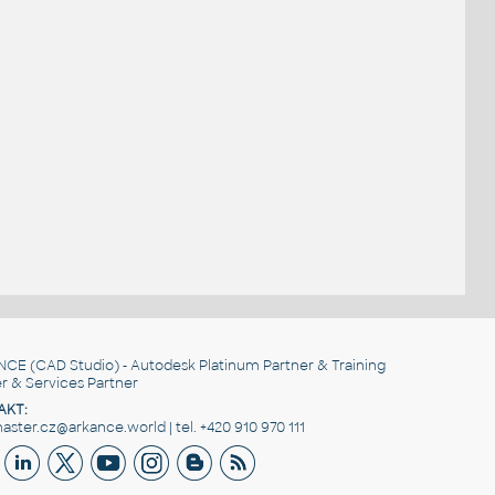
NCE
(CAD Studio) - Autodesk Platinum Partner & Training
r & Services Partner
AKT:
ster.cz@arkance.world | tel. +420 910 970 111