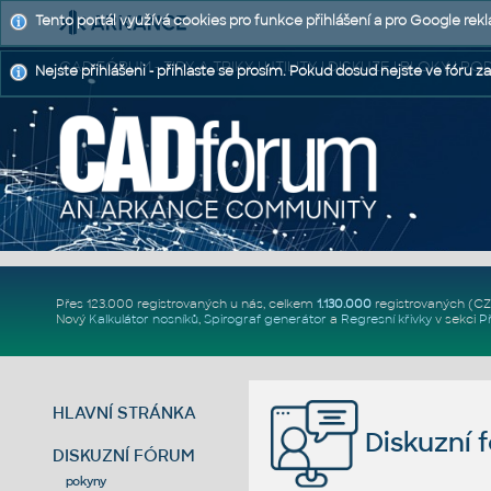
Tento portál využívá cookies pro funkce přihlášení a pro Google rek
CAD FÓRUM - TIPY A TRIKY | UTILITY | DISKUZE | BLOKY |
Nejste přihlášeni - přihlaste se prosím. Pokud dosud nejste ve fóru za
Přes 123.000 registrovaných u nás, celkem
1.130.000
registrovaných (C
Nový
Kalkulátor nosníků
,
Spirograf generátor
a
Regresní křivky
v sekci
P
HLAVNÍ STRÁNKA
Diskuzní 
DISKUZNÍ FÓRUM
pokyny