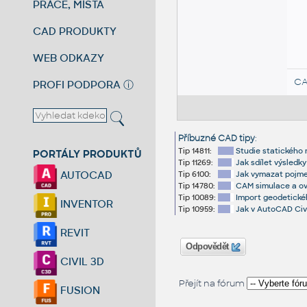
PRÁCE, MÍSTA
CAD PRODUKTY
WEB ODKAZY
CA
PROFI PODPORA
ⓘ
Příbuzné CAD tipy
:
Tip 14811:
Studie statického
PORTÁLY PRODUKTŮ
Tip 11269:
Jak sdílet výsledk
AUTOCAD
Tip 6100:
Jak vymazat pojme
Tip 14780:
CAM simulace a ov
Tip 10089:
Import geodetické
INVENTOR
Tip 10959:
Jak v AutoCAD Civi
REVIT
Odpovědět
CIVIL 3D
Přejít na fórum
FUSION