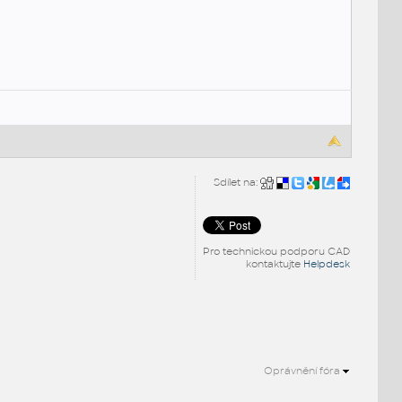
Sdílet na:
Pro technickou podporu CAD
kontaktujte
Helpdesk
Oprávnění fóra