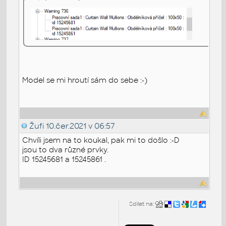
Model se mi hroutí sám do sebe :-)
Žufi
10.čer.2021 v 06:57
Chvíli jsem na to koukal, pak mi to došlo :-D
jsou to dva různé prvky.
ID 15245681 a 15245861 .
Sdílet na: