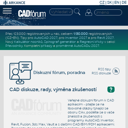
CZ
|
SK
|
EN
|
DE
Přes 123.000 registrovaných u nás, celkem
1.130.000
registrovaných
(CZ+EN)
. Tipy pro
AutoCAD 2027
, pro
Inventor 2027
a pro
Revit 2027
.
Nový
Kalkulátor nosníků
,
Spirograf generátor
a
Regresní křivky
v sekci
Převodníky
.
Kompletní
příkazy
a
proměnné AutoCADu 2027
.
RSS tipy
Diskuzní fórum, poradna
RSS diskuze
?
CAD diskuze, rady, výměna zkušeností
Veřejné diskuzní fórum k CAD
aplikacím - ptejte se na
libovolné otázky týkající se
oboru CAx, podělte se o vaše
znalosti a zkušenosti s
programy AutoCAD, Inventor,
Revit, Fusion, 3ds Max, Vault a s dalšími CAD/BIM/PDM aplikacemi.