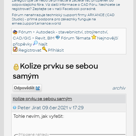
Zaregistrujte se nebo se přihlašte a zašlete váš příspěvek do
odpovídajícího fóra. Viz další informace o
CAD Fóru
. Nechcete se
registrovat? Zeptejte se v naší
Facebook poradně
.
Fórum nenahrazuje technický support firmy ARKANCE (CAD
Studio) - přímá podpora pro zákazníky funguje na
emea.support.arkance.world
Fórum
>
Autodesk - stavebnictví, strojírenství,
CAD/GIS
>
Revit, BIM
Fórum Témata
Nejnovější
příspěvky
Najít
Registrovat
Přihlásit
Kolize prvku se sebou
samým
archiv
Odpovědět
Kolize prvku se sebou samým
Peter Jirat
09.čer.2021 v 17:29
Tohle nevím, jak vyřešit:
Připojené náhledy