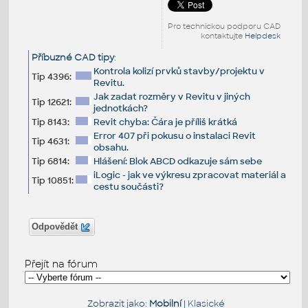
Pro technickou podporu CAD
kontaktujte
Helpdesk
Příbuzné CAD tipy
:
Kontrola kolizí prvků stavby/projektu v
Tip 4396:
Revitu.
Jak zadat rozměry v Revitu v jiných
Tip 12621:
jednotkách?
Tip 8143:
Revit chyba: Čára je příliš krátká
Error 407 při pokusu o instalaci Revit
Tip 4631:
obsahu.
Tip 6814:
Hlášení: Blok ABCD odkazuje sám sebe
iLogic - jak ve výkresu zpracovat materiál a
Tip 10851:
cestu součásti?
Odpovědět
Přejít na fórum
Zobrazit jako:
Mobilní
|
Klasické