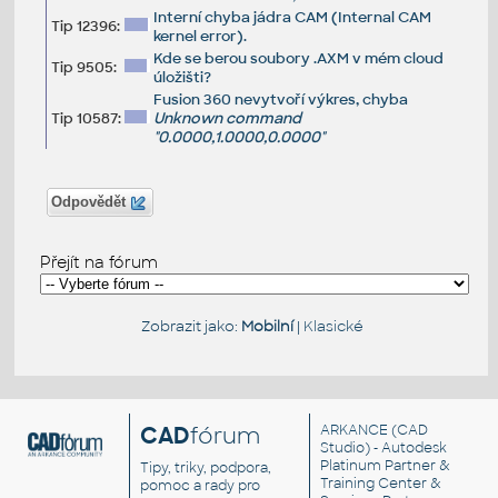
Interní chyba jádra CAM (Internal CAM
Tip 12396:
kernel error).
Kde se berou soubory .AXM v mém cloud
Tip 9505:
úložišti?
Fusion 360 nevytvoří výkres, chyba
Tip 10587:
Unknown command
"0.0000,1.0000,0.0000"
Odpovědět
Přejít na fórum
Zobrazit jako:
Mobilní
|
Klasické
CAD
fórum
ARKANCE
(CAD
Studio) - Autodesk
Platinum Partner &
Tipy, triky, podpora,
Training Center &
pomoc a rady pro