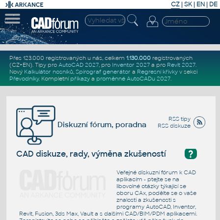
CZ
|
SK
|
EN
|
DE
Přes 123.000 registrovaných u nás, celkem
1.130.000
registrovaných
(CZ+EN)
. Tipy pro
AutoCAD 2027
, pro
Inventor 2027
a pro
Revit 2027
.
Nový
Kalkulátor nosníků
,
Spirograf generátor
a
Regresní křivky
v sekci
Převodníky
.
Kompletní
příkazy
a
proměnné AutoCADu 2027
.
RSS tipy
Diskuzní fórum, poradna
RSS diskuze
?
CAD diskuze, rady, výměna zkušeností
Veřejné diskuzní fórum k CAD
aplikacím - ptejte se na
libovolné otázky týkající se
oboru CAx, podělte se o vaše
znalosti a zkušenosti s
programy AutoCAD, Inventor,
Revit, Fusion, 3ds Max, Vault a s dalšími CAD/BIM/PDM aplikacemi.