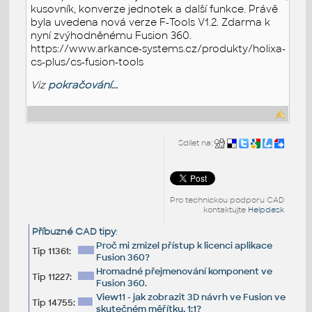
kusovník, konverze jednotek a další funkce. Právě
byla uvedena nová verze F-Tools V1.2. Zdarma k
nyní zvýhodněnému Fusion 360.
https://www.arkance-systems.cz/produkty/holixa-
cs-plus/cs-fusion-tools
Viz
pokračování...
Sdílet na:
Pro technickou podporu CAD
kontaktujte
Helpdesk
Příbuzné CAD tipy
:
Proč mi zmizel přístup k licenci aplikace
Tip 11361:
Fusion 360?
Hromadné přejmenování komponent ve
Tip 11227:
Fusion 360.
View11 - jak zobrazit 3D návrh ve Fusion ve
Tip 14755:
skutečném měřítku, 1:1?