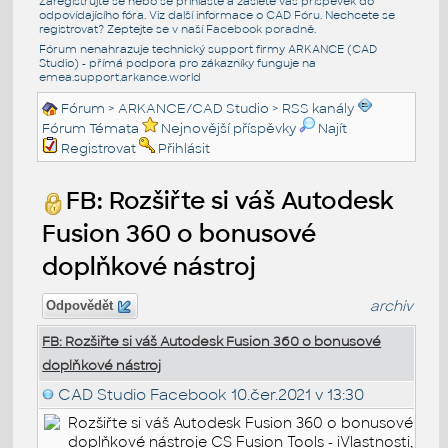
Zaregistrujte se nebo se přihlašte a zašlete váš příspěvek do
odpovídajícího fóra. Viz další informace o
CAD Fóru
. Nechcete se
registrovat? Zeptejte se v naší
Facebook poradně
.
Fórum nenahrazuje technický support firmy ARKANCE (CAD
Studio) - přímá podpora pro zákazníky funguje na
emea.support.arkance.world
Fórum
>
ARKANCE/CAD Studio
>
RSS kanály
Fórum Témata
Nejnovější příspěvky
Najít
Registrovat
Přihlásit
FB: Rozšiřte si váš Autodesk
Fusion 360 o bonusové
doplňkové nástroj
archiv
Odpovědět
FB: Rozšiřte si váš Autodesk Fusion 360 o bonusové
doplňkové nástroj
CAD Studio Facebook
10.čer.2021 v 13:30
Rozšiřte si váš Autodesk Fusion 360 o bonusové
doplňkové nástroje CS Fusion Tools - iVlastnosti,