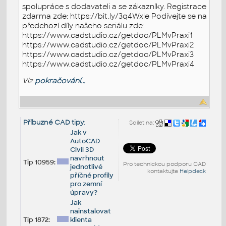
spolupráce s dodavateli a se zákazníky. Registrace
zdarma zde: https://bit.ly/3q4Wxle Podívejte se na
předchozí díly našeho seriálu zde:
https://www.cadstudio.cz/getdoc/PLMvPraxi1
https://www.cadstudio.cz/getdoc/PLMvPraxi2
https://www.cadstudio.cz/getdoc/PLMvPraxi3
https://www.cadstudio.cz/getdoc/PLMvPraxi4
Viz
pokračování...
Příbuzné CAD tipy
:
Sdílet na:
Jak v
AutoCAD
Civil 3D
navrhnout
Tip 10959:
Pro technickou podporu CAD
jednotlivé
kontaktujte
Helpdesk
příčné profily
pro zemní
úpravy?
Jak
nainstalovat
Tip 1872:
klienta