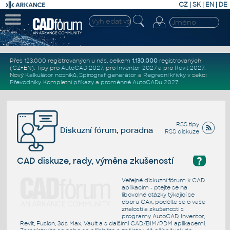
CZ
|
SK
|
EN
|
DE
Přes 123.000 registrovaných u nás, celkem
1.130.000
registrovaných
(CZ+EN)
. Tipy pro
AutoCAD 2027
, pro
Inventor 2027
a pro
Revit 2027
.
Nový
Kalkulátor nosníků
,
Spirograf generátor
a
Regresní křivky
v sekci
Převodníky
.
Kompletní
příkazy
a
proměnné AutoCADu 2027
.
RSS tipy
Diskuzní fórum, poradna
RSS diskuze
?
CAD diskuze, rady, výměna zkušeností
Veřejné diskuzní fórum k CAD
aplikacím - ptejte se na
libovolné otázky týkající se
oboru CAx, podělte se o vaše
znalosti a zkušenosti s
programy AutoCAD, Inventor,
Revit, Fusion, 3ds Max, Vault a s dalšími CAD/BIM/PDM aplikacemi.