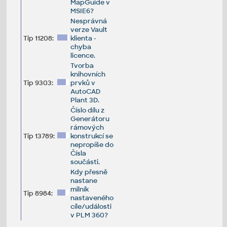
MapGuide v
MSIE6?
Nesprávná
verze Vault
Tip 11208:
klienta -
chyba
licence.
Tvorba
knihovních
Tip 9303:
prvků v
AutoCAD
Plant 3D.
Číslo dílu z
Generátoru
rámových
Tip 13789:
konstrukcí se
nepropíše do
Čísla
součásti.
Kdy přesně
nastane
milník
Tip 8984:
nastaveného
cíle/události
v PLM 360?