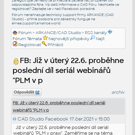
Zaregistrujte se nebo se přihlašte a zašlete váš příspěvek do
odpovídajícího fóra. Viz další informace o
CAD Fóru
. Nechcete se
registrovat? Zeptejte se v naší
Facebook poradně
.
Fórum nenahrazuje technický support firmy ARKANCE (CAD
Studio) - přímá podpora pro zákazníky funguje na
emea.support.arkance.world
Fórum
>
ARKANCE/CAD Studio
>
RSS kanály
Fórum Témata
Nejnovější příspěvky
Najít
Registrovat
Přihlásit
FB: Již v úterý 22.6. proběhne
poslední díl seriál webinářů
"PLM v p
archiv
Odpovědět
FB: Již v úterý 22.6. proběhne poslední díl seriál
webinářů "PLM v p
CAD Studio Facebook
17.čer.2021 v 15:00
Již v úterý 22.6. proběhne poslední díl seriál
webinářů "PLM v praxi". Zaměříme se na téma