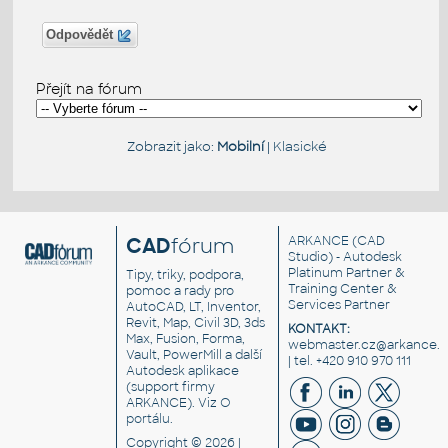
Odpovědět
Přejít na fórum
Zobrazit jako:
Mobilní
|
Klasické
CAD
fórum
ARKANCE
(CAD
Studio) - Autodesk
Platinum Partner &
Tipy, triky, podpora,
Training Center &
pomoc a rady pro
Services Partner
AutoCAD, LT, Inventor,
Revit, Map, Civil 3D, 3ds
KONTAKT:
Max, Fusion, Forma,
webmaster.cz@arkance.w
Vault, PowerMill a další
| tel. +420 910 970 111
Autodesk aplikace
(support firmy
ARKANCE). Viz
O
portálu
.
Copyright © 2026 |