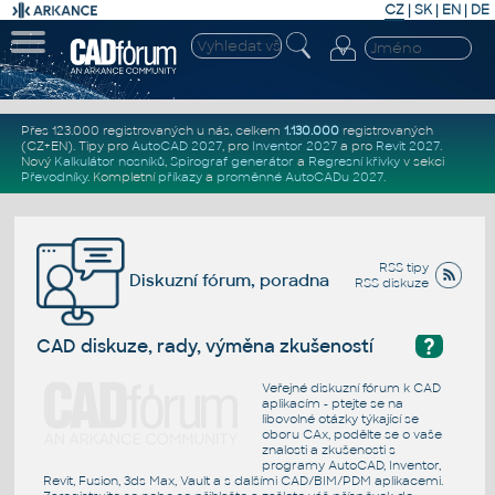
CZ
|
SK
|
EN
|
DE
Přes 123.000 registrovaných u nás, celkem
1.130.000
registrovaných
(CZ+EN)
. Tipy pro
AutoCAD 2027
, pro
Inventor 2027
a pro
Revit 2027
.
Nový
Kalkulátor nosníků
,
Spirograf generátor
a
Regresní křivky
v sekci
Převodníky
.
Kompletní
příkazy
a
proměnné AutoCADu 2027
.
RSS tipy
Diskuzní fórum, poradna
RSS diskuze
?
CAD diskuze, rady, výměna zkušeností
Veřejné diskuzní fórum k CAD
aplikacím - ptejte se na
libovolné otázky týkající se
oboru CAx, podělte se o vaše
znalosti a zkušenosti s
programy AutoCAD, Inventor,
Revit, Fusion, 3ds Max, Vault a s dalšími CAD/BIM/PDM aplikacemi.