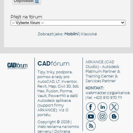
Odpovědět
Přejít na fórum
Zobrazit jako:
Mobilní
|
Klasické
CAD
fórum
ARKANCE
(CAD
Studio) - Autodesk
Platinum Partner &
Tipy, triky, podpora,
Training Center &
pomoc a rady pro
Services Partner
AutoCAD, LT, Inventor,
Revit, Map, Civil 3D, 3ds
KONTAKT:
Max, Fusion, Forma,
webmaster.cz@arkance.w
Vault, PowerMill a další
| tel. +420 910 970 111
Autodesk aplikace
(support firmy
ARKANCE). Viz
O
portálu
.
Copyright © 2026 |
Web reklama
na tomto
serveru |
Ochrana