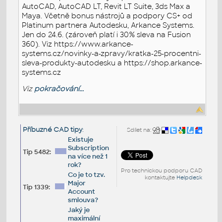
AutoCAD, AutoCAD LT, Revit LT Suite, 3ds Max a
Maya. Včetně bonus nástrojů a podpory CS+ od
Platinum partnera Autodesku, Arkance Systems.
Jen do 24.6. (zároveň platí i 30% sleva na Fusion
360). Viz https://www.arkance-
systems.cz/novinky-a-zpravy/kratka-25-procentni-
sleva-produkty-autodesku a https://shop.arkance-
systems.cz
Viz
pokračování...
Příbuzné CAD tipy
:
Sdílet na:
Existuje
Subscription
Tip 5482:
na více než 1
rok?
Pro technickou podporu CAD
Co je to tzv.
kontaktujte
Helpdesk
Major
Tip 1339:
Account
smlouva?
Jaký je
maximální