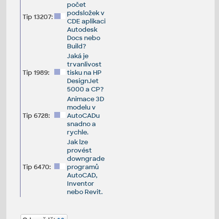
počet
podsložek v
Tip 13207:
CDE aplikaci
Autodesk
Docs nebo
Build?
Jaká je
trvanlivost
Tip 1989:
tisku na HP
DesignJet
5000 a CP?
Animace 3D
modelu v
Tip 6728:
AutoCADu
snadno a
rychle.
Jak lze
provést
downgrade
Tip 6470:
programů
AutoCAD,
Inventor
nebo Revit.