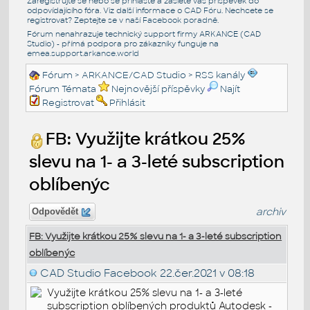
Zaregistrujte se nebo se přihlašte a zašlete váš příspěvek do
odpovídajícího fóra. Viz další informace o
CAD Fóru
. Nechcete se
registrovat? Zeptejte se v naší
Facebook poradně
.
Fórum nenahrazuje technický support firmy ARKANCE (CAD
Studio) - přímá podpora pro zákazníky funguje na
emea.support.arkance.world
Fórum
>
ARKANCE/CAD Studio
>
RSS kanály
Fórum Témata
Nejnovější příspěvky
Najít
Registrovat
Přihlásit
FB: Využijte krátkou 25%
slevu na 1- a 3-leté subscription
oblíbenýc
archiv
Odpovědět
FB: Využijte krátkou 25% slevu na 1- a 3-leté subscription
oblíbenýc
CAD Studio Facebook
22.čer.2021 v 08:18
Využijte krátkou 25% slevu na 1- a 3-leté
subscription oblíbených produktů Autodesk -