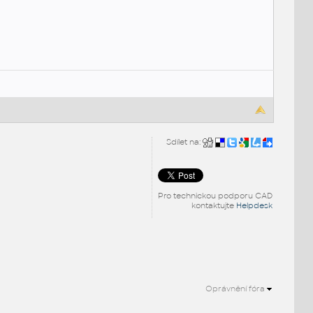
Sdílet na:
Pro technickou podporu CAD
kontaktujte
Helpdesk
Oprávnění fóra