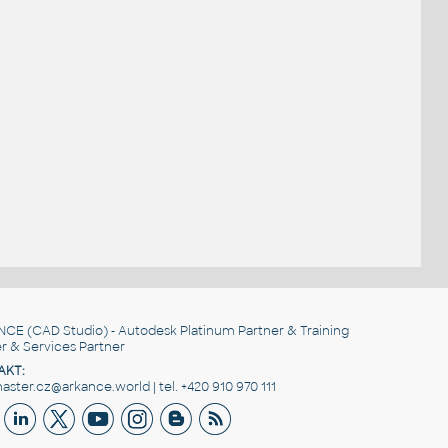
NCE
(CAD Studio) - Autodesk Platinum Partner & Training
r & Services Partner
AKT:
ster.cz@arkance.world | tel. +420 910 970 111