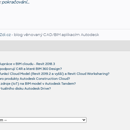
z
pokračování...
Zdi.cz
- blog věnovaný CAD/BIM aplikacím Autodesk
upráce v BIM cloudu - Revit 2018.3
 podporují C4R a které BIM 360 Design?
 funkcí Cloud Model (Revit 2019.2 a vyšší) a Revit Cloud Worksharing?
 pro produkty Autodesk Construction Cloud?
í zdroje (IoT) na BIM model v Autodesk Tandem?
irtuálního disku Autodesk Drive?