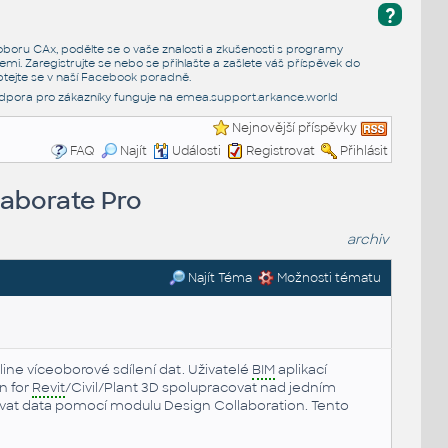
?
e oboru CAx, podělte se o vaše znalosti a zkušenosti s programy
emi. Zaregistrujte se nebo se přihlašte a zašlete váš příspěvek do
tejte se v naší
Facebook poradně
.
dpora pro zákazníky funguje na
emea.support.arkance.world
Nejnovější příspěvky
FAQ
Najít
Události
Registrovat
Přihlásit
laborate Pro
archiv
Najít Téma
Možnosti tématu
ine víceoborové sdílení dat. Uživatelé
BIM
aplikací
n for
Revit
/Civil/Plant 3D spolupracovat nad jedním
at data pomocí modulu Design Collaboration. Tento