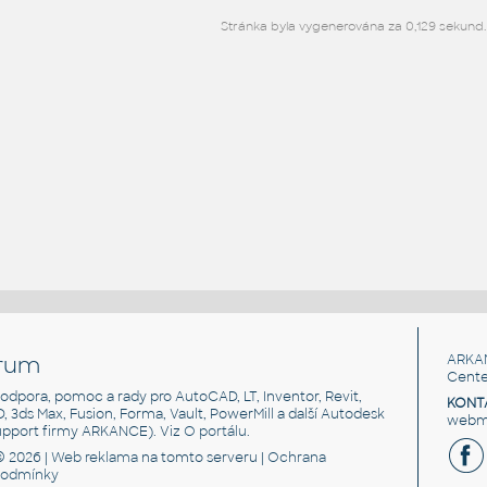
Stránka byla vygenerována za 0,129 sekund.
rum
ARKA
Cente
, podpora, pomoc a rady pro AutoCAD, LT, Inventor, Revit,
KONT
3D, 3ds Max, Fusion, Forma, Vault, PowerMill a další Autodesk
webma
support firmy ARKANCE). Viz
O portálu
.
© 2026 |
Web reklama
na tomto serveru |
Ochrana
podmínky