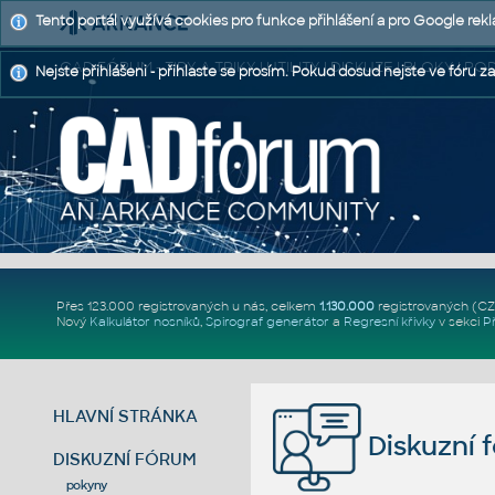
Tento portál využívá cookies pro funkce přihlášení a pro Google rek
CAD FÓRUM - TIPY A TRIKY | UTILITY | DISKUZE | BLOKY |
Nejste přihlášeni - přihlaste se prosím. Pokud dosud nejste ve fóru za
Přes 123.000 registrovaných u nás, celkem
1.130.000
registrovaných (C
Nový
Kalkulátor nosníků
,
Spirograf generátor
a
Regresní křivky
v sekci
P
HLAVNÍ STRÁNKA
Diskuzní 
DISKUZNÍ FÓRUM
pokyny