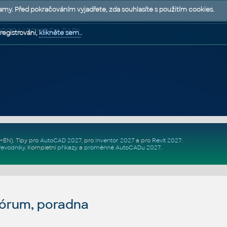
lamy. Před pokračováním vyjadřete, zda souhlasíte s použitím cookies.
 PODPORA | POMOC A RADY
registrováni,
klikněte sem.
.
Z+EN)
. Tipy pro
AutoCAD 2027
, pro
Inventor 2027
a pro
Revit 2027
.
řevodníky
.
Kompletní
příkazy
a
proměnné AutoCADu 2027
.
fórum, poradna