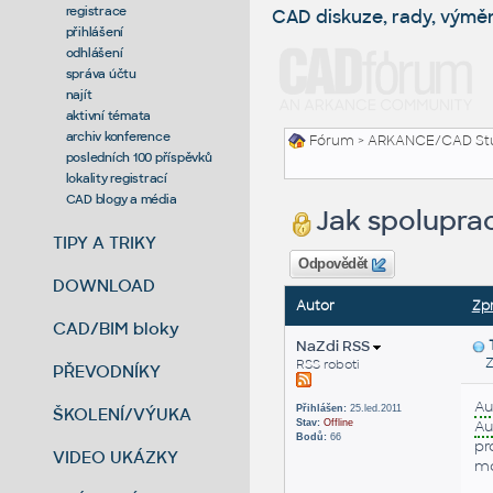
registrace
CAD diskuze, rady, výmě
přihlášení
odhlášení
správa účtu
najít
aktivní témata
archiv konference
Fórum
>
ARKANCE/CAD St
posledních 100 příspěvků
lokality registrací
CAD blogy a média
Jak spolupra
TIPY A TRIKY
Odpovědět
DOWNLOAD
Autor
Zp
CAD/BIM bloky
NaZdi RSS
Zas
RSS roboti
PŘEVODNÍKY
Au
Přihlášen:
25.led.2011
ŠKOLENÍ/VÝUKA
Stav:
Offline
Au
Bodů:
66
pr
VIDEO UKÁZKY
mo