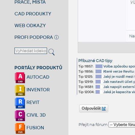
PRÁCE, MÍSTA
Vi
CAD PRODUKTY
WEB ODKAZY
Na
PROFI PODPORA
ⓘ
Příbuzné CAD tipy
:
Tip 11857:
Volba způsobu spol
PORTÁLY PRODUKTŮ
Tip 11856:
Které verze Revitu
AUTOCAD
Tip 12125:
Jaký je rozdíl mezi
Tip 12919:
Jak nastavit účet
Tip 14581:
Jak napojit extern
INVENTOR
Tip 12004:
Jaká je kapacita v
REVIT
Odpovědět
CIVIL 3D
Přejít na fórum
FUSION