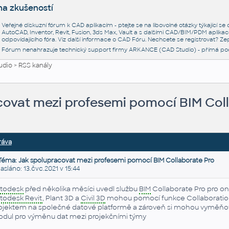
na zkušeností
Veřejné diskuzní fórum k CAD aplikacím - ptejte se na libovolné otázky týkající s
AutoCAD, Inventor, Revit, Fusion, 3ds Max, Vault a s dalšími CAD/BIM/PDM aplikac
odpovídajícího fóra. Viz další informace o
CAD Fóru
. Nechcete se registrovat? Zep
Fórum nenahrazuje technický support firmy ARKANCE (CAD Studio) - přímá po
udio
>
RSS kanály
covat mezi profesemi pomocí BIM Col
ráva
Téma: Jak spolupracovat mezi profesemi pomocí BIM Collaborate Pro
láno: 13.čvc.2021 v 15:44
todesk
před několika měsíci uvedl službu
BIM
Collaborate Pro pro onl
todesk Revit
, Plant 3D a
Civil 3D
mohou pomocí funkce Collaboratio
ojektem na společné datové platformě a zároveň si mohou vyměňov
dul pro výměnu dat mezi projekčními týmy