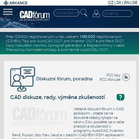
CZ
|
SK
|
EN
|
DE
Přes 123.000 registrovaných u nás, celkem
1.130.000
registrovaných
(CZ+EN)
. Tipy pro
AutoCAD 2027
, pro
Inventor 2027
a pro
Revit 2027
.
Nový
Kalkulátor nosníků
,
Spirograf generátor
a
Regresní křivky
v sekci
Převodníky
.
Kompletní
příkazy
a
proměnné AutoCADu 2027
.
RSS tipy
Diskuzní fórum, poradna
RSS diskuze
?
CAD diskuze, rady, výměna zkušeností
Veřejné diskuzní fórum k CAD
aplikacím - ptejte se na
libovolné otázky týkající se
oboru CAx, podělte se o vaše
znalosti a zkušenosti s
programy AutoCAD, Inventor,
Revit, Fusion, 3ds Max, Vault a s dalšími CAD/BIM/PDM aplikacemi.