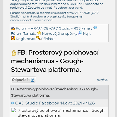
Zaregistrujte se nebo se přihlašte a zašlete váš příspěvek do
odpovídajícího fóra. Viz další informace o
CAD Fóru
. Nechcete se
registrovat? Zeptejte se v naší
Facebook poradně
.
Fórum nenahrazuje technický support firmy ARKANCE (CAD
Studio) - přímá podpora pro zákazníky funguje na
emea.support.arkance.world
Fórum
>
ARKANCE/CAD Studio
>
RSS kanály
Fórum Témata
Nejnovější příspěvky
Najít
Registrovat
Přihlásit
FB: Prostorový polohovací
mechanismus - Gough-
Stewartova platforma.
archiv
Odpovědět
FB: Prostorový polohovací mechanismus - Gough-
Stewartova platforma.
CAD Studio Facebook
14.čvc.2021 v 11:26
Prostorový polohovací mechanismus - Gough-
Stewartova platforma.