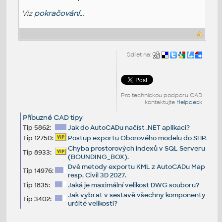
Viz
pokračování...
Sdílet na:
Pro technickou podporu CAD
kontaktujte
Helpdesk
Příbuzné CAD tipy
:
Tip 5862:
Jak do AutoCADu načíst .NET aplikaci?
Tip 12750:
Postup exportu Oborového modelu do SHP.
Chyba prostorových indexů v SQL Serveru
Tip 8933:
(BOUNDING_BOX).
Dvě metody exportu KML z AutoCADu Map
Tip 14976:
resp. Civil 3D 2027.
Tip 1835:
Jaká je maximální velikost DWG souboru?
Jak vybrat v sestavě všechny komponenty
Tip 3402:
určité velikosti?