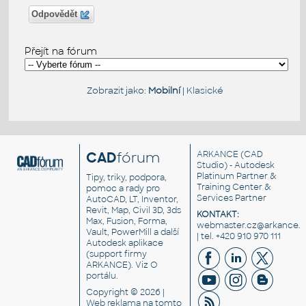
Odpovědět
Přejít na fórum
Zobrazit jako:
Mobilní
|
Klasické
CAD
fórum
ARKANCE
(CAD
Studio) - Autodesk
Platinum Partner &
Tipy, triky, podpora,
Training Center &
pomoc a rady pro
Services Partner
AutoCAD, LT, Inventor,
Revit, Map, Civil 3D, 3ds
KONTAKT:
Max, Fusion, Forma,
webmaster.cz@arkance.w
Vault, PowerMill a další
| tel. +420 910 970 111
Autodesk aplikace
(support firmy
ARKANCE). Viz
O
portálu
.
Copyright © 2026 |
Web reklama
na tomto