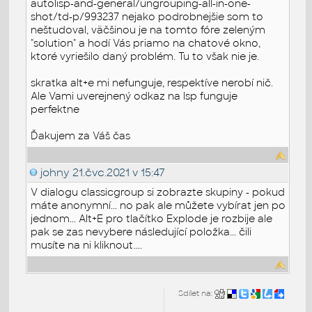
autolisp-and-general/ungrouping-all-in-one-
shot/td-p/993237 nejako podrobnejšie som to
neštudoval, väčšinou je na tomto fóre zeleným
"solution" a hodí Vás priamo na chatové okno,
ktoré vyriešilo daný problém. Tu to však nie je.
skratka alt+e mi nefunguje, respektíve nerobí nič.
Ale Vami uverejnený odkaz na lsp funguje
perfektne
Ďakujem za Váš čas
johny
21.čvc.2021 v 15:47
V dialogu classicgroup si zobrazte skupiny - pokud
máte anonymní... no pak ale můžete vybírat jen po
jednom... Alt+E pro tlačítko Explode je rozbije ale
pak se zas nevybere následující položka... čili
musíte na ni kliknout....
Sdílet na: