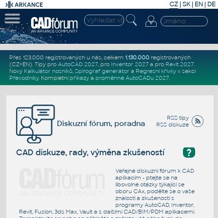
CZ
|
SK
|
EN
|
DE
Přes 123.000 registrovaných u nás, celkem
1.130.000
registrovaných
(CZ+EN)
. Tipy pro
AutoCAD 2027
, pro
Inventor 2027
a pro
Revit 2027
.
Nový
Kalkulátor nosníků
,
Spirograf generátor
a
Regresní křivky
v sekci
Převodníky
.
Kompletní
příkazy
a
proměnné AutoCADu 2027
.
RSS tipy
Diskuzní fórum, poradna
RSS diskuze
?
CAD diskuze, rady, výměna zkušeností
Veřejné diskuzní fórum k CAD
aplikacím - ptejte se na
libovolné otázky týkající se
oboru CAx, podělte se o vaše
znalosti a zkušenosti s
programy AutoCAD, Inventor,
Revit, Fusion, 3ds Max, Vault a s dalšími CAD/BIM/PDM aplikacemi.