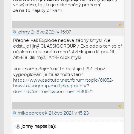
vo výkrese, tak to je nekonečný proces :(
Je na to nejaký príkaz?
johny
21.čvc.2021 v 15:07
Předně, váš Explode nedává žádný smysl. Ale
existuje i jiný CLASSICGROUP / Explode a ten se při
nějakém rozumném množství skupin dá použít.
Alt+E a klik myší, Alt+E click myší...
Jinak samozřejmě na to existuje LISP jehož
vygooglování je záležitostí vteřin..
https://www.cadtutor.net/forum/topic/61852-
how-to-ungroup-multiple-groups/?
do=findComment&comment=510521
mikeborecek
21.čvc.2021 v 15:23
johny napsal(a):