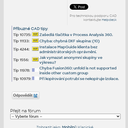
Pro technickou podporu CAD
kontaktujte
Helpdesk
Příbuzné CAD tipy
:
Tip 10735:
Zašedlá tlačítka v Process Analysis 360.
Tip 11133:
Chyba: chybná DXF skupina: (10)
Instalace MapGuide klienta bez
Tip 4244:
administrátorských oprávnění.
Jak vymazat anonymní skupiny ve
Tip 1556:
výkresu?
Chyba Fusion360: unfold is not supported
Tip 11978:
inside other custom group
Tip 10979:
Při kopírování potrubí se nekopíruje izolace.
Odpovědět
Přejít na fórum
Zobrazit jako:
Mobilní
|
Klasické