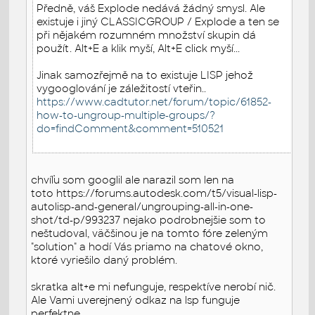
Předně, váš Explode nedává žádný smysl. Ale
existuje i jiný CLASSICGROUP / Explode a ten se
při nějakém rozumném množství skupin dá
použít. Alt+E a klik myší, Alt+E click myší...
Jinak samozřejmě na to existuje LISP jehož
vygooglování je záležitostí vteřin..
https://www.cadtutor.net/forum/topic/61852-
how-to-ungroup-multiple-groups/?
do=findComment&comment=510521
chvíľu som googlil ale narazil som len na
toto https://forums.autodesk.com/t5/visual-lisp-
autolisp-and-general/ungrouping-all-in-one-
shot/td-p/993237 nejako podrobnejšie som to
neštudoval, väčšinou je na tomto fóre zeleným
"solution" a hodí Vás priamo na chatové okno,
ktoré vyriešilo daný problém.
skratka alt+e mi nefunguje, respektíve nerobí nič.
Ale Vami uverejnený odkaz na lsp funguje
perfektne