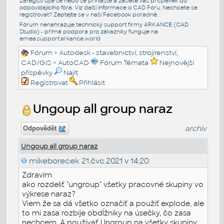
Zaregistrujte se nebo se přihlašte a zašlete váš příspěvek do
odpovídajícího fóra. Viz další informace o
CAD Fóru
. Nechcete se
registrovat? Zeptejte se v naší
Facebook poradně
.
Fórum nenahrazuje technický support firmy ARKANCE (CAD
Studio) - přímá podpora pro zákazníky funguje na
emea.support.arkance.world
Fórum
>
Autodesk - stavebnictví, strojírenství,
CAD/GIS
>
AutoCAD
Fórum Témata
Nejnovější
příspěvky
Najít
Registrovat
Přihlásit
Ungoup all group naraz
archiv
Odpovědět
Ungoup all group naraz
mikeborecek
21.čvc.2021 v 14:20
Zdravím
ako rozdeliť "ungroup" všetky pracovné skupiny vo
výkrese naraz?
Viem že sa dá všetko označiť a použiť explode, ale
to mi zasa rozbije obdĺžniky na úsečky, čo zasa
nechcem. A používať Ungroup na všetky skupiny