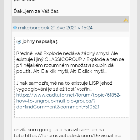
Ďakujem za Váš čas
mikeborecek
21.čvc.2021 v 15:24
johny napsal(a):
Předně, váš Explode nedává žádný smysl. Ale
existuje i jiný CLASSICGROUP / Explode a ten se
při nějakém rozumném množství skupin dá
použít. Alt+E a klik myší, Alt+E click myší...
Jinak samozřejmě na to existuje LISP jehož
vygooglování je záležitostí vteřin..
https://www.cadtutor.net/forum/topic/61852-
how-to-ungroup-multiple-groups/?
do=findComment&comment=510521
chvíľu som googlil ale narazil som len na
toto https://forums.autodesk.com/t5/visual-lisp-