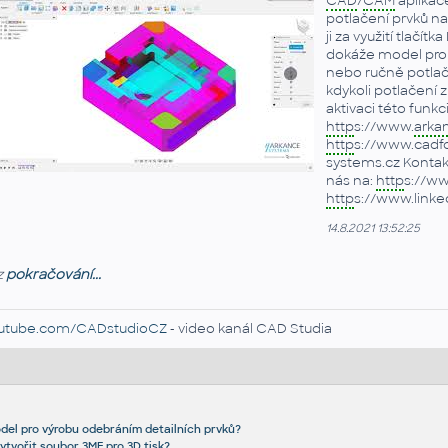
CAD
/
CAM
aplika
potlačení prvků n
ji za využití tlač
dokáže model proh
nebo ručně potlače
kdykoli potlačení z
aktivaci této funk
http
s://www.
arka
http
s://www.cadfo
systems.cz Kontakt
nás na:
http
s://w
http
s://www.link
14.8.2021 13:52:25
z
pokračování...
utube.com/CADstudioCZ
- video kanál CAD Studia
odel pro výrobu odebráním detailních prvků?
ytvořit soubor 3MF pro 3D tisk?