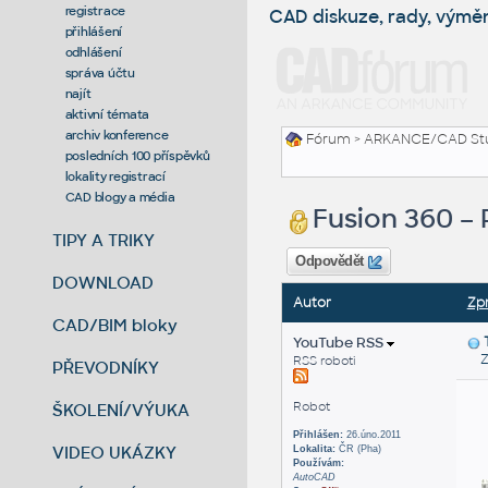
registrace
CAD diskuze, rady, výmě
přihlášení
odhlášení
správa účtu
najít
aktivní témata
archiv konference
Fórum
>
ARKANCE/CAD St
posledních 100 příspěvků
lokality registrací
CAD blogy a média
Fusion 360 –
TIPY A TRIKY
Odpovědět
DOWNLOAD
Autor
Zp
CAD/BIM bloky
YouTube RSS
Zas
RSS roboti
PŘEVODNÍKY
Robot
ŠKOLENÍ/VÝUKA
Přihlášen:
26.úno.2011
VIDEO UKÁZKY
Lokalita:
ČR (Pha)
Používám:
AutoCAD