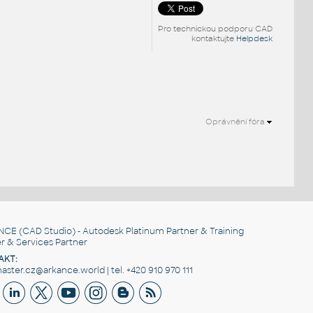
Pro technickou podporu CAD
kontaktujte
Helpdesk
Oprávnění fóra
NCE
(CAD Studio) - Autodesk Platinum Partner & Training
r & Services Partner
AKT:
ster.cz@arkance.world | tel. +420 910 970 111