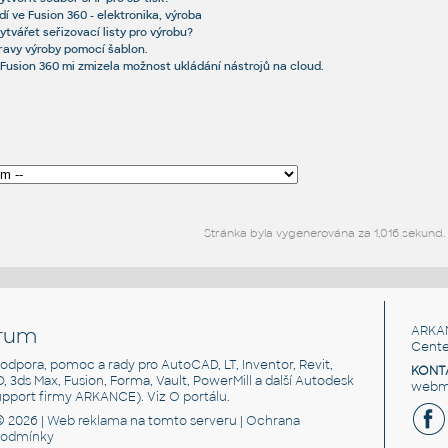
í ve Fusion 360 - elektronika, výroba
ytvářet seřizovací listy pro výrobu?
ravy výroby pomocí šablon.
 Fusion 360 mi zmizela možnost ukládání nástrojů na cloud.
Stránka byla vygenerována za 1,016 sekund.
rum
ARKA
Cente
, podpora, pomoc a rady pro AutoCAD, LT, Inventor, Revit,
KONT
3D, 3ds Max, Fusion, Forma, Vault, PowerMill a další Autodesk
webma
support firmy ARKANCE). Viz
O portálu
.
© 2026 |
Web reklama
na tomto serveru |
Ochrana
podmínky