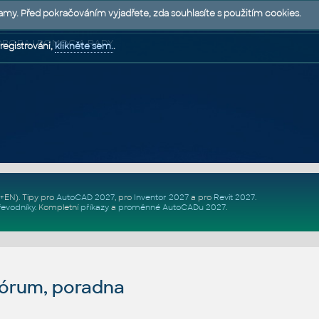
lamy. Před pokračováním vyjadřete, zda souhlasíte s použitím cookies.
 PODPORA | POMOC A RADY
registrováni,
klikněte sem.
.
Z+EN)
. Tipy pro
AutoCAD 2027
, pro
Inventor 2027
a pro
Revit 2027
.
řevodníky
.
Kompletní
příkazy
a
proměnné AutoCADu 2027
.
fórum, poradna