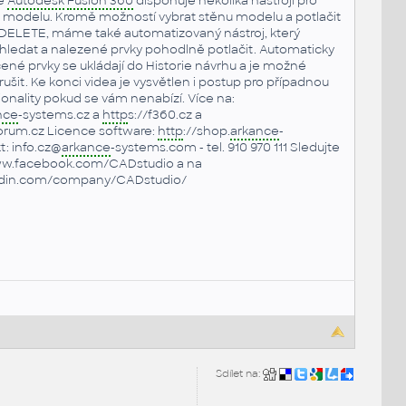
ce
Autodesk
Fusion 360
disponuje několika nástroji pro
a modelu. Kromě možností vybrat stěnu modelu a potlačit
ítka DELETE, máme také automatizovaný nástroj, který
ledat a nalezené prvky pohodlně potlačit. Automaticky
né prvky se ukládají do Historie návrhu a je možné
rušit. Ke konci videa je vysvětlen i postup pro případnou
cionality pokud se vám nenabízí. Více na:
nce
-systems.cz a
http
s://f360.cz a
rum.cz Licence software:
http
://shop.
arkance
-
: info.cz@
arkance
-systems.com - tel. 910 970 111 Sledujte
ww.facebook.com/CADstudio a na
edin.com/company/CADstudio/
Sdílet na: