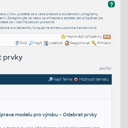
?
e oboru CAx, podělte se o vaše znalosti a zkušenosti s programy
emi. Zaregistrujte se nebo se přihlašte a zašlete váš příspěvek do
tejte se v naší
Facebook poradně
.
dpora pro zákazníky funguje na
emea.support.arkance.world
Nejnovější příspěvky
FAQ
Najít
Události
Registrovat
Přihlásit
t prvky
archiv
Najít Téma
Možnosti tématu
íprava modelu pro výrobu – Odebrat prvky