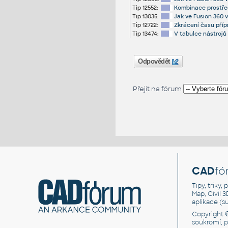
Tip 12552:
Kombinace prostřed
Tip 13035:
Jak ve Fusion 360 v
Tip 12722:
Zkrácení času příp
Tip 13474:
V tabulce nástrojů
Odpovědět
Přejít na fórum
CAD
fó
Tipy, triky
Map, Civil 
aplikace (
Copyright 
soukromí, 