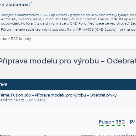
na zkušeností
Veřejné diskuzní fórum k CAD aplikacím - ptejte se na libovolné otázky týkající s
AutoCAD, Inventor, Revit, Fusion, 3ds Max, Vault a s dalšími CAD/BIM/PDM aplikac
odpovídajícího fóra. Viz další informace o
CAD Fóru
. Nechcete se registrovat? Zep
Fórum nenahrazuje technický support firmy ARKANCE (CAD Studio) - přímá po
udio
>
RSS kanály
 Příprava modelu pro výrobu – Odebra
ráva
Téma: Fusion 360 – Příprava modelu pro výrobu – Odebrat prvky
láno: 14.srp.2021 v 13:52
Fusion 360
– Př