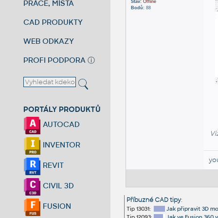
PRÁCE, MÍSTA
Stav:
Offline
Bodů:
88
CAD PRODUKTY
WEB ODKAZY
PROFI PODPORA
ⓘ
PORTÁLY PRODUKTŮ
AUTOCAD
Vi
INVENTOR
yo
REVIT
CIVIL 3D
Příbuzné CAD tipy
:
FUSION
Tip 13031:
Jak připravit 3D m
Tip 12093:
Jak ve Fusion 360 v