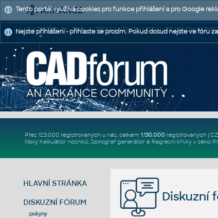
Tento portál využívá cookies pro funkce přihlášení a pro Google rek
CAD FÓRUM - TIPY A TRIKY | UTILITY | DISKUZE | BLOKY |
Nejste přihlášeni - přihlaste se prosím. Pokud dosud nejste ve fóru za
Přes 123.000 registrovaných u nás, celkem
1.130.000
registrovaných (C
Nový
Kalkulátor nosníků
,
Spirograf generátor
a
Regresní křivky
v sekci
P
HLAVNÍ STRÁNKA
Diskuzní 
DISKUZNÍ FÓRUM
pokyny