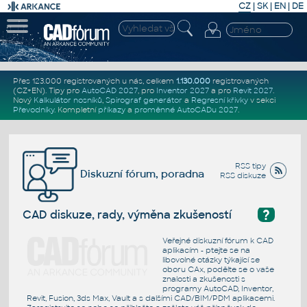
CZ
|
SK
|
EN
|
DE
Přes 123.000 registrovaných u nás, celkem
1.130.000
registrovaných
(CZ+EN)
. Tipy pro
AutoCAD 2027
, pro
Inventor 2027
a pro
Revit 2027
.
Nový
Kalkulátor nosníků
,
Spirograf generátor
a
Regresní křivky
v sekci
Převodníky
.
Kompletní
příkazy
a
proměnné AutoCADu 2027
.
RSS tipy
Diskuzní fórum, poradna
RSS diskuze
?
CAD diskuze, rady, výměna zkušeností
Veřejné diskuzní fórum k CAD
aplikacím - ptejte se na
libovolné otázky týkající se
oboru CAx, podělte se o vaše
znalosti a zkušenosti s
programy AutoCAD, Inventor,
Revit, Fusion, 3ds Max, Vault a s dalšími CAD/BIM/PDM aplikacemi.