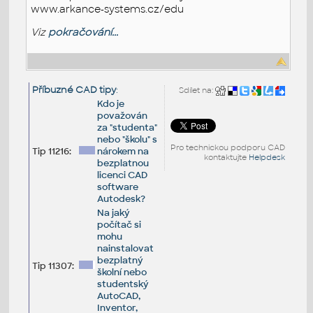
www.arkance-systems.cz/edu
Viz
pokračování...
Příbuzné CAD tipy
:
Sdílet na:
Kdo je
považován
za "studenta"
nebo "školu" s
Pro technickou podporu CAD
Tip 11216:
nárokem na
kontaktujte
Helpdesk
bezplatnou
licenci CAD
software
Autodesk?
Na jaký
počítač si
mohu
nainstalovat
bezplatný
Tip 11307:
školní nebo
studentský
AutoCAD,
Inventor,