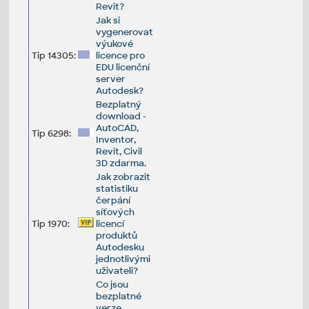
Revit?
Jak si
vygenerovat
výukové
Tip 14305:
licence pro
EDU licenční
server
Autodesk?
Bezplatný
download -
AutoCAD,
Tip 6298:
Inventor,
Revit, Civil
3D zdarma.
Jak zobrazit
statistiku
čerpání
síťových
Tip 1970:
licencí
produktů
Autodesku
jednotlivými
uživateli?
Co jsou
bezplatné
verze