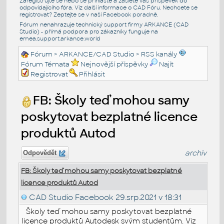
Zaregistrujte se nebo se přihlašte a zašlete váš příspěvek do
odpovídajícího fóra. Viz další informace o
CAD Fóru
. Nechcete se
registrovat? Zeptejte se v naší
Facebook poradně
.
Fórum nenahrazuje technický support firmy ARKANCE (CAD
Studio) - přímá podpora pro zákazníky funguje na
emea.support.arkance.world
Fórum
>
ARKANCE/CAD Studio
>
RSS kanály
Fórum Témata
Nejnovější příspěvky
Najít
Registrovat
Přihlásit
FB: Školy teď mohou samy
poskytovat bezplatné licence
produktů Autod
archiv
Odpovědět
FB: Školy teď mohou samy poskytovat bezplatné
licence produktů Autod
CAD Studio Facebook
29.srp.2021 v 18:31
Školy teď mohou samy poskytovat bezplatné
licence produktů Autodesk svým studentům. Viz