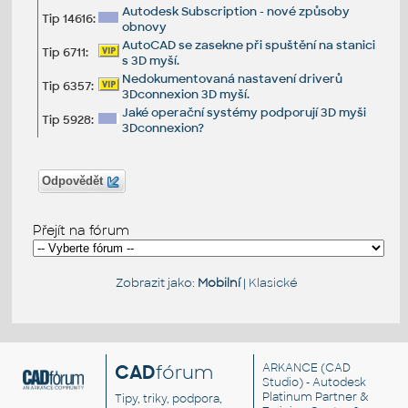
Autodesk Subscription - nové způsoby
Tip 14616:
obnovy
AutoCAD se zasekne při spuštění na stanici
Tip 6711:
s 3D myší.
Nedokumentovaná nastavení driverů
Tip 6357:
3Dconnexion 3D myší.
Jaké operační systémy podporují 3D myši
Tip 5928:
3Dconnexion?
Odpovědět
Přejít na fórum
Zobrazit jako:
Mobilní
|
Klasické
CAD
fórum
ARKANCE
(CAD
Studio) - Autodesk
Platinum Partner &
Tipy, triky, podpora,