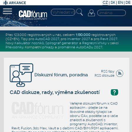
CZ
|
SK
|
EN
|
DE
Přes 123.000 registrovaných u nás, celkem
1.130.000
registrovaných
(CZ+EN)
. Tipy pro
AutoCAD 2027
, pro
Inventor 2027
a pro
Revit 2027
.
Nový
Kalkulátor nosníků
,
Spirograf generátor
a
Regresní křivky
v sekci
Převodníky
.
Kompletní
příkazy
a
proměnné AutoCADu 2027
.
RSS tipy
Diskuzní fórum, poradna
RSS diskuze
?
CAD diskuze, rady, výměna zkušeností
Veřejné diskuzní fórum k CAD
aplikacím - ptejte se na
libovolné otázky týkající se
oboru CAx, podělte se o vaše
znalosti a zkušenosti s
programy AutoCAD, Inventor,
Revit, Fusion, 3ds Max, Vault a s dalšími CAD/BIM/PDM aplikacemi.