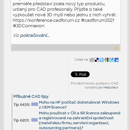
premiéře představí zcela nový typ produktu,
určený pro CAD profesionály. Přijďte si také
vyzkoušet nové 3D myši nebo jednu z nich vyhrát.
https://konference.cadforum.cz #cadforum2021
#3DConnexion
Viz
pokračování...
Sdílet na:
Pro technickou podporu CAD
kontaktujte
Helpdesk
Příbuzné CAD tipy
:
Mohu na HP počítač doinstalovat Windows
Tip 6435:
z OEM licence?
Mohu používat v ČR a SR licence zakoupené
a registrované na zahraniční společnost
Tip 6201:
(mateřskou firmu, servisní organizaci,
outsourcing partnera)?