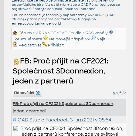
Zaregistrujte se nebo se přihlašte a zašlete váš příspěvek do
odpovídajícího fóra. Viz další informace o
CAD Fóru
. Nechcete se
registrovat? Zeptejte se v naší
Facebook poradně
.
Fórum nenahrazuje technický support firmy ARKANCE (CAD
Studio) - přímá podpora pro zákazníky funguje na
emea.support.arkance.world
Fórum
>
ARKANCE/CAD Studio
>
RSS kanály
Fórum Témata
Nejnovější příspěvky
Najít
Registrovat
Přihlásit
FB: Proč přijít na CF2021:
Společnost 3Dconnexion,
jeden z partnerů
archiv
Odpovědět
FB: Proč přijít na CF2021: Společnost 3Dconnexion,
jeden z partnerů
CAD Studio Facebook
31.srp.2021 v 08:54
Proč přijít na CF2021: Společnost 3Dconnexion,
jeden z partnerů konference, zde ve světové