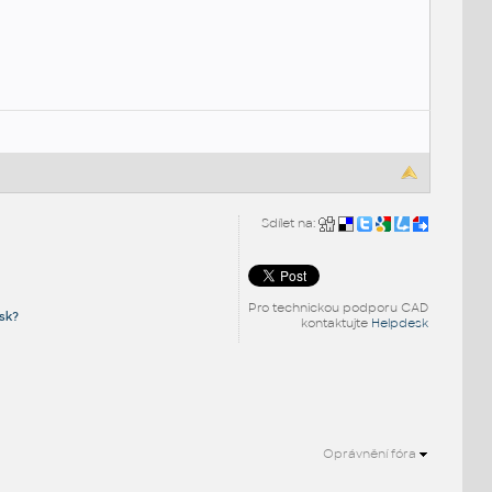
Sdílet na:
Pro technickou podporu CAD
sk?
kontaktujte
Helpdesk
Oprávnění fóra