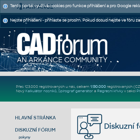
Tento portál využívá cookies pro funkce přihlášení a pro Google rek
CAD FÓRUM - TIPY A TRIKY | UTILITY | DISKUZE | BLOKY |
Nejste přihlášeni - přihlaste se prosím. Pokud dosud nejste ve fóru za
Přes 123.000 registrovaných u nás, celkem
1.130.000
registrovaných (C
Nový
Kalkulátor nosníků
,
Spirograf generátor
a
Regresní křivky
v sekci
P
HLAVNÍ STRÁNKA
Diskuzní 
DISKUZNÍ FÓRUM
pokyny