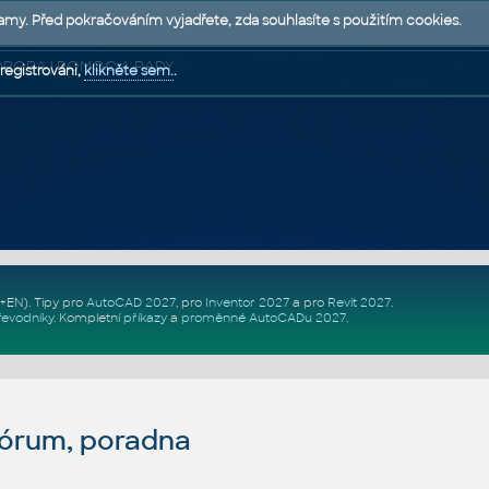
lamy. Před pokračováním vyjadřete, zda souhlasíte s použitím cookies.
 PODPORA | POMOC A RADY
registrováni,
klikněte sem.
.
Z+EN)
. Tipy pro
AutoCAD 2027
, pro
Inventor 2027
a pro
Revit 2027
.
řevodníky
.
Kompletní
příkazy
a
proměnné AutoCADu 2027
.
fórum, poradna