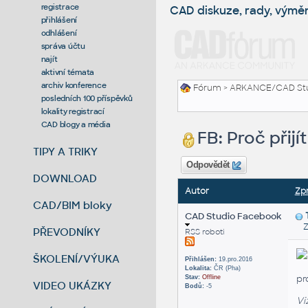
registrace
CAD diskuze, rady, výmě
přihlášení
odhlášení
správa účtu
najít
aktivní témata
archiv konference
Fórum
>
ARKANCE/CAD St
posledních 100 příspěvků
lokality registrací
CAD blogy a média
FB: Proč přij
TIPY A TRIKY
Odpovědět
DOWNLOAD
Autor
Zp
CAD/BIM bloky
CAD Studio Facebook
Zas
PŘEVODNÍKY
RSS roboti
ŠKOLENÍ/VÝUKA
Přihlášen:
19.pro.2016
Lokalita:
ČR (Pha)
pr
Stav:
Offline
VIDEO UKÁZKY
Bodů:
-5
Vi