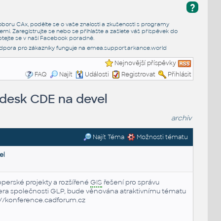
?
e oboru CAx, podělte se o vaše znalosti a zkušenosti s programy
emi. Zaregistrujte se nebo se přihlašte a zašlete váš příspěvek do
tejte se v naší
Facebook poradně
.
dpora pro zákazníky funguje na
emea.support.arkance.world
Nejnovější příspěvky
FAQ
Najít
Události
Registrovat
Přihlásit
odesk CDE na devel
archiv
Najít Téma
Možnosti tématu
el
perské projekty a rozšířené
GIS
řešení pro správu
ra společnosti GLP, bude věnována atraktivnímu tématu
://konference.cadforum.cz