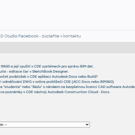
D Studio Facebook
- zústaňte v kontaktu
9650 a její využití v CDE systémech pro správu BIM dat.
ite - editace čar v SketchBook Designer.
počet podsložek v CDE aplikaci Autodesk Docs nebo Build?
i odměřování DWG v online prohlížeči CDE (ACC Docs nebo BIM360)
a "studenta" nebo "školu" s nárokem na bezplatnou licenci CAD software Autode
ce poznámky v CDE nástroji Autodesk Construction Cloud - Docs.