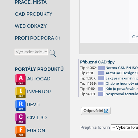
PRÁCE, MÍSTA
CAD PRODUKTY
WEB ODKAZY
CA
PROFI PODPORA
ⓘ
Příbuzné CAD tipy
:
Tip 14062:
Norma ČSN EN ISO 1
PORTÁLY PRODUKTŮ
Tip 8911:
AutoCAD Design Su
AUTOCAD
Tip 13207:
Jaký je maximální 
Tip 14369:
Chybné hodnoty př
Tip 11216:
Kdo je považován z
INVENTOR
Tip 14391:
Nesprávná formula
REVIT
Odpovědět
CIVIL 3D
Přejít na fórum
FUSION