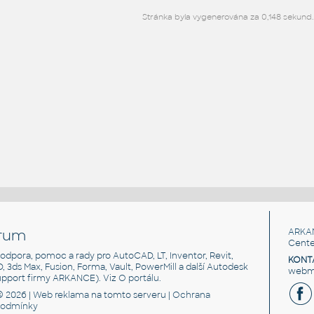
Stránka byla vygenerována za 0,148 sekund.
rum
ARKA
Cente
, podpora, pomoc a rady pro AutoCAD, LT, Inventor, Revit,
KONT
3D, 3ds Max, Fusion, Forma, Vault, PowerMill a další Autodesk
webma
support firmy ARKANCE). Viz
O portálu
.
© 2026 |
Web reklama
na tomto serveru |
Ochrana
podmínky