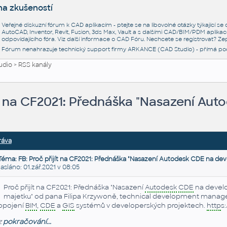
na zkušeností
Veřejné diskuzní fórum k CAD aplikacím - ptejte se na libovolné otázky týkající s
AutoCAD, Inventor, Revit, Fusion, 3ds Max, Vault a s dalšími CAD/BIM/PDM aplikac
odpovídajícího fóra. Viz další informace o
CAD Fóru
. Nechcete se registrovat? Zep
Fórum nenahrazuje technický support firmy ARKANCE (CAD Studio) - přímá po
udio
>
RSS kanály
ít na CF2021: Přednáška "Nasazení Aut
ráva
Téma: FB: Proč přijít na CF2021: Přednáška "Nasazení Autodesk CDE na dev
láno: 01.zář.2021 v 08:05
Proč přijít na CF2021: Přednáška "Nasazení
Autodesk
CDE
na develo
majetku" od pana Filipa Krzywoně, technical development manage
opojení
BIM
,
CDE
a
GIS
systémů v developerských projektech.
http
s
z
pokračování...