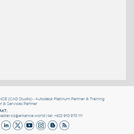
NCE
(CAD Studio) - Autodesk Platinum Partner & Training
r & Services Partner
AKT:
ster.cz@arkance.world | tel. +420 910 970 111