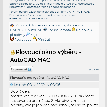
Zaregistrujte se nebo se přihlašte a zašlete váš příspěvek do
odpovídajícího fóra. Viz další informace o
CAD Fóru
. Nechcete se
registrovat? Zeptejte se v naší
Facebook poradně
.
Fórum nenahrazuje technický support firmy ARKANCE (CAD
Studio) - přímá podpora pro zákazníky funguje na
emea.support.arkance.world
Fórum
>
Autodesk - stavebnictví, strojírenství,
CAD/GIS
>
AutoCAD
Fórum Témata
Nejnovější
příspěvky
Najít
Registrovat
Přihlásit
Plovoucí okno výběru -
AutoCAD MAC
archiv
Odpovědět
Plovoucí okno výběru - AutoCAD MAC
Koluch
03.zář.2021 v 08:06
Dobrý den,
prosím Vás, v příkazu SELECTIONCYCLING mám
nastavenou proměnou 2. Ale když kliknu na
objekty, kde je jich více nad sebou, tak se mi pouze