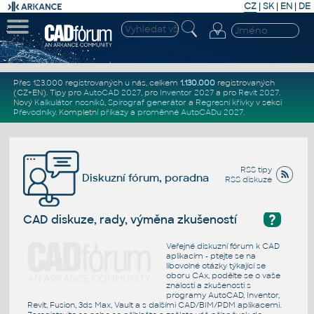
CZ
|
SK
|
EN
|
DE
Přes 123.000 registrovaných u nás, celkem
1.130.000
registrovaných
(CZ+EN)
. Tipy pro
AutoCAD 2027
, pro
Inventor 2027
a pro
Revit 2027
.
Nový
Kalkulátor nosníků
,
Spirograf generátor
a
Regresní křivky
v sekci
Převodníky
.
Kompletní
příkazy
a
proměnné AutoCADu 2027
.
RSS tipy
Diskuzní fórum, poradna
RSS diskuze
?
CAD diskuze, rady, výměna zkušeností
Veřejné diskuzní fórum k CAD
aplikacím - ptejte se na
libovolné otázky týkající se
oboru CAx, podělte se o vaše
znalosti a zkušenosti s
programy AutoCAD, Inventor,
Revit, Fusion, 3ds Max, Vault a s dalšími CAD/BIM/PDM aplikacemi.