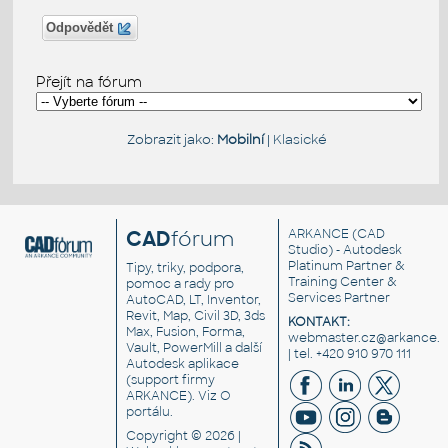
Odpovědět
Přejít na fórum
Zobrazit jako:
Mobilní
|
Klasické
CAD
fórum
ARKANCE
(CAD
Studio) - Autodesk
Platinum Partner &
Tipy, triky, podpora,
Training Center &
pomoc a rady pro
Services Partner
AutoCAD, LT, Inventor,
Revit, Map, Civil 3D, 3ds
KONTAKT:
Max, Fusion, Forma,
webmaster.cz@arkance.w
Vault, PowerMill a další
| tel. +420 910 970 111
Autodesk aplikace
(support firmy
ARKANCE). Viz
O
portálu
.
Copyright © 2026 |