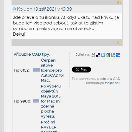
Koluch
19.zář.2021 v 19:39
Jde prave o tu ikonku. At kdyz ukazu nad krivku (a
bude jich vice pod sebou), tak at to zjistim
symbolem prekryvajicich se ctverecku.
Dekuji
Příbuzné CAD tipy
:
Sdílet na:
Čerpání
síťové
Tip 8152:
licence pro
AutoCAD for
Pro technickou podporu CAD
Mac.
kontaktujte
Helpdesk
Po výběru
objektů v
Maya 2015
Tip 9900:
for Mac mi
zčerná
plocha
výřezu.
Proč mi
RVYBER