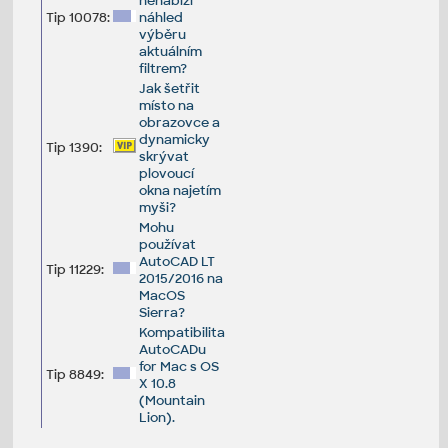
nenabízí
Tip 10078:
náhled
výběru
aktuálním
filtrem?
Jak šetřit
místo na
obrazovce a
dynamicky
Tip 1390:
skrývat
plovoucí
okna najetím
myši?
Mohu
používat
AutoCAD LT
Tip 11229:
2015/2016 na
MacOS
Sierra?
Kompatibilita
AutoCADu
for Mac s OS
Tip 8849:
X 10.8
(Mountain
Lion).