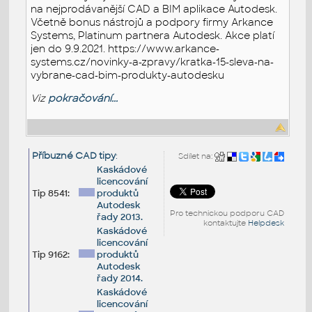
na nejprodávanější CAD a BIM aplikace Autodesk.
Včetně bonus nástrojů a podpory firmy Arkance
Systems, Platinum partnera Autodesk. Akce platí
jen do 9.9.2021. https://www.arkance-
systems.cz/novinky-a-zpravy/kratka-15-sleva-na-
vybrane-cad-bim-produkty-autodesku
Viz
pokračování...
Příbuzné CAD tipy
:
Sdílet na:
Kaskádové
licencování
Tip 8541:
produktů
Autodesk
Pro technickou podporu CAD
řady 2013.
kontaktujte
Helpdesk
Kaskádové
licencování
Tip 9162:
produktů
Autodesk
řady 2014.
Kaskádové
licencování