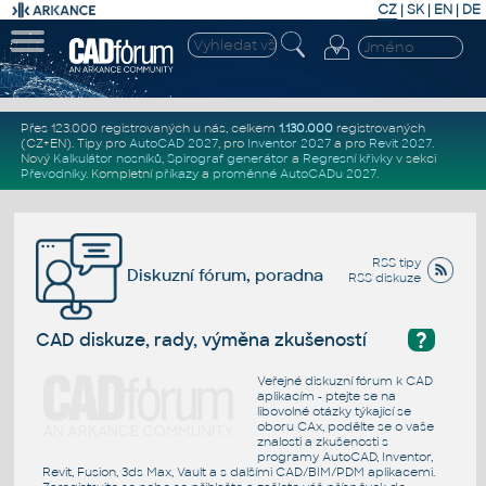
CZ
|
SK
|
EN
|
DE
Přes 123.000 registrovaných u nás, celkem
1.130.000
registrovaných
(CZ+EN)
. Tipy pro
AutoCAD 2027
, pro
Inventor 2027
a pro
Revit 2027
.
Nový
Kalkulátor nosníků
,
Spirograf generátor
a
Regresní křivky
v sekci
Převodníky
.
Kompletní
příkazy
a
proměnné AutoCADu 2027
.
RSS tipy
Diskuzní fórum, poradna
RSS diskuze
?
CAD diskuze, rady, výměna zkušeností
Veřejné diskuzní fórum k CAD
aplikacím - ptejte se na
libovolné otázky týkající se
oboru CAx, podělte se o vaše
znalosti a zkušenosti s
programy AutoCAD, Inventor,
Revit, Fusion, 3ds Max, Vault a s dalšími CAD/BIM/PDM aplikacemi.