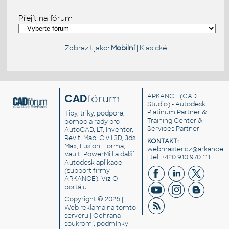
Přejít na fórum
Zobrazit jako:
Mobilní
|
Klasické
CAD
fórum
ARKANCE
(CAD
Studio) - Autodesk
Platinum Partner &
Tipy, triky, podpora,
Training Center &
pomoc a rady pro
Services Partner
AutoCAD, LT, Inventor,
Revit, Map, Civil 3D, 3ds
KONTAKT:
Max, Fusion, Forma,
webmaster.cz@arkance.w
Vault, PowerMill a další
| tel. +420 910 970 111
Autodesk aplikace
(support firmy
ARKANCE). Viz
O
portálu
.
Copyright © 2026 |
Web reklama
na tomto
serveru |
Ochrana
soukromí, podmínky