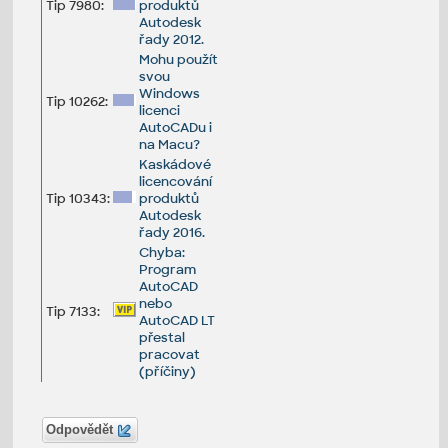
Tip 7980:
produktů
Autodesk
řady 2012.
Mohu použít
svou
Windows
Tip 10262:
licenci
AutoCADu i
na Macu?
Kaskádové
licencování
Tip 10343:
produktů
Autodesk
řady 2016.
Chyba:
Program
AutoCAD
nebo
Tip 7133:
AutoCAD LT
přestal
pracovat
(příčiny)
Odpovědět