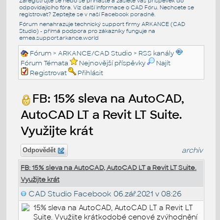
Zaregistrujte se nebo se přihlašte a zašlete váš příspěvek do
odpovídajícího fóra. Viz další informace o
CAD Fóru
. Nechcete se
registrovat? Zeptejte se v naší
Facebook poradně
.
Fórum nenahrazuje technický support firmy ARKANCE (CAD
Studio) - přímá podpora pro zákazníky funguje na
emea.support.arkance.world
Fórum
>
ARKANCE/CAD Studio
>
RSS kanály
Fórum Témata
Nejnovější příspěvky
Najít
Registrovat
Přihlásit
FB: 15% sleva na AutoCAD,
AutoCAD LT a Revit LT Suite.
Využijte krát
archiv
Odpovědět
FB: 15% sleva na AutoCAD, AutoCAD LT a Revit LT Suite.
Využijte krát
CAD Studio Facebook
06.zář.2021 v 08:26
15% sleva na AutoCAD, AutoCAD LT a Revit LT
Suite. Využijte krátkodobé cenové zvýhodnění