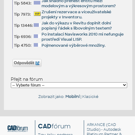
Jak snadno přenést entitu mezi
Tip 5843:
modelovým a výkresovým prostorem?
Zrušení rezervace a víceuživatelské
Tip 7973:
projekty v Inventoru.
Jak do výkazu v Revitu doplnit dolní
Tip 13446:
popisný řádek s libovolným textem?
Po instalaci Navisworks 2010 mi nefunguje
Tip 6936:
prostředí Visual LISP.
Tip 4750:
Pojmenované výběrové množiny.
Odpovědět
Přejít na fórum
Zobrazit jako:
Mobilní
|
Klasické
CAD
fórum
ARKANCE
(CAD
Studio) - Autodesk
Platinum Partner &