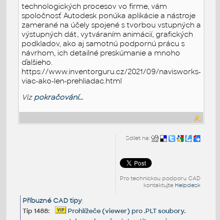
technologických procesov vo firme, vám
spoločnosť Autodesk ponúka aplikácie a nástroje
zamerané na účely spojené s tvorbou vstupných a
výstupných dát, vytváraním animácií, grafických
podkladov, ako aj samotnú podpornú prácu s
návrhom, ich detailné preskúmanie a mnoho
ďalšieho.
https://www.inventorguru.cz/2021/09/navisworks-
viac-ako-len-prehliadac.html
Viz
pokračování...
Sdílet na:
Pro technickou podporu CAD
kontaktujte
Helpdesk
Příbuzné CAD tipy
:
Tip 1488:
Prohlížeče (viewer) pro .PLT soubory.