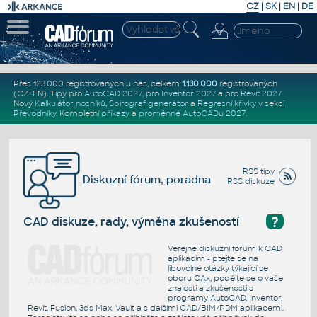
CZ
|
SK
|
EN
|
DE
Přes 123.000 registrovaných u nás, celkem
1.130.000
registrovaných
(CZ+EN)
. Tipy pro
AutoCAD 2027
, pro
Inventor 2027
a pro
Revit 2027
.
Nový
Kalkulátor nosníků
,
Spirograf generátor
a
Regresní křivky
v sekci
Převodníky
.
Kompletní
příkazy
a
proměnné AutoCADu 2027
.
RSS tipy
Diskuzní fórum, poradna
RSS diskuze
?
CAD diskuze, rady, výměna zkušeností
Veřejné diskuzní fórum k CAD
aplikacím - ptejte se na
libovolné otázky týkající se
oboru CAx, podělte se o vaše
znalosti a zkušenosti s
programy AutoCAD, Inventor,
Revit, Fusion, 3ds Max, Vault a s dalšími CAD/BIM/PDM aplikacemi.