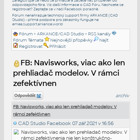
Zaregistrujte se nebo se přihlašte a zašlete váš příspěvek do
odpovídajícího fóra. Viz další informace o
CAD Fóru
. Nechcete se
registrovat? Zeptejte se v naší
Facebook poradně
.
Fórum nenahrazuje technický support firmy ARKANCE (CAD
Studio) - přímá podpora pro zákazníky funguje na
emea.support.arkance.world
Fórum
>
ARKANCE/CAD Studio
>
RSS kanály
Fórum Témata
Nejnovější příspěvky
Najít
Registrovat
Přihlásit
FB: Navisworks, viac ako len
prehliadač modelov. V rámci
zefektívnen
archiv
Odpovědět
FB: Navisworks, viac ako len prehliadač modelov. V
rámci zefektívnen
CAD Studio Facebook
07.zář.2021 v 16:56
Navisworks, viac ako len prehliadač modelov. V
rámci zefektívnenia nie len konštrukčno-