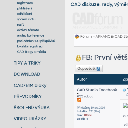
registrace
CAD diskuze, rady, výmě
přihlášení
odhlášení
správa účtu
najít
aktivní témata
archiv konference
Fórum
>
ARKANCE/CAD St
posledních 100 příspěvků
lokality registrací
CAD blogy a média
FB: První větš
TIPY A TRIKY
Odpovědět
DOWNLOAD
Autor
Zp
CAD/BIM bloky
CAD Studio Facebook
Zas
PŘEVODNÍKY
RSS roboti
ŠKOLENÍ/VÝUKA
Přihlášen:
19.pro.2016
Lokalita:
ČR (Pha)
o 
Stav:
Offline
VIDEO UKÁZKY
Bodů:
-5
Vi