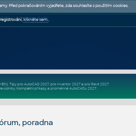
lamy. Před pokračováním vyjadřete, zda souhlasíte s použitím cookies.
 PODPORA | POMOC A RADY
registrováni,
klikněte sem.
.
Z+EN)
. Tipy pro
AutoCAD 2027
, pro
Inventor 2027
a pro
Revit 2027
.
řevodníky
.
Kompletní
příkazy
a
proměnné AutoCADu 2027
.
fórum, poradna