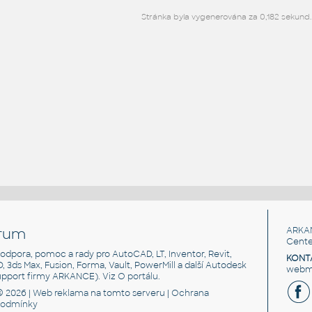
Stránka byla vygenerována za 0,182 sekund.
rum
ARKA
Cente
, podpora, pomoc a rady pro AutoCAD, LT, Inventor, Revit,
KONT
3D, 3ds Max, Fusion, Forma, Vault, PowerMill a další Autodesk
webma
support firmy ARKANCE). Viz
O portálu
.
© 2026 |
Web reklama
na tomto serveru |
Ochrana
podmínky