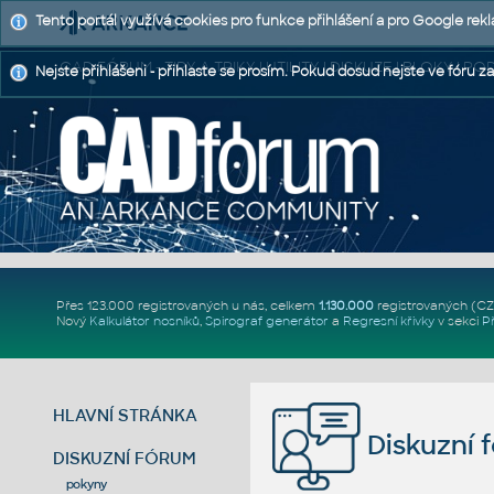
Tento portál využívá cookies pro funkce přihlášení a pro Google rek
CAD FÓRUM - TIPY A TRIKY | UTILITY | DISKUZE | BLOKY |
Nejste přihlášeni - přihlaste se prosím. Pokud dosud nejste ve fóru za
Přes 123.000 registrovaných u nás, celkem
1.130.000
registrovaných (C
Nový
Kalkulátor nosníků
,
Spirograf generátor
a
Regresní křivky
v sekci
P
HLAVNÍ STRÁNKA
Diskuzní 
DISKUZNÍ FÓRUM
pokyny