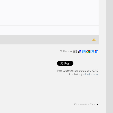
Sdílet na:
Pro technickou podporu CAD
kontaktujte
Helpdesk
Oprávnění fóra