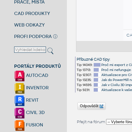
PRÁCE, MÍSTA
CAD PRODUKTY
WEB ODKAZY
CA
PROFI PODPORA
ⓘ
Příbuzné CAD tipy
:
Tip 14049:
Proč mi export z C
PORTÁLY PRODUKTŮ
Tip 13713:
Proč mi nefunguje 
AUTOCAD
Tip 12307:
Aktualizace pro Civ
Tip 13235:
Jak do PowerMill n
Tip 14595:
Jak v Civilu 3D im
INVENTOR
Tip 9231:
Aktualizace k vaše
REVIT
Odpovědět
CIVIL 3D
Přejít na fórum
FUSION