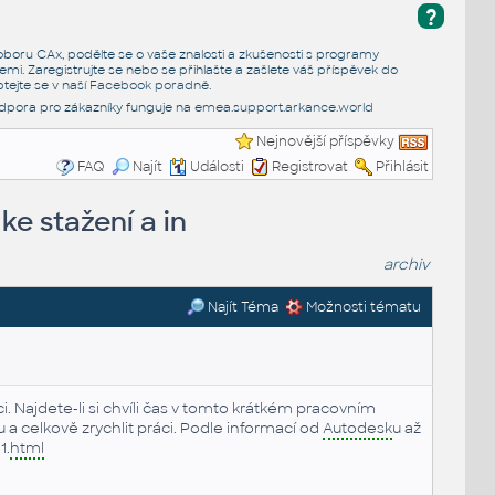
?
e oboru CAx, podělte se o vaše znalosti a zkušenosti s programy
emi. Zaregistrujte se nebo se přihlašte a zašlete váš příspěvek do
tejte se v naší
Facebook poradně
.
dpora pro zákazníky funguje na
emea.support.arkance.world
Nejnovější příspěvky
FAQ
Najít
Události
Registrovat
Přihlásit
ke stažení a in
archiv
Najít Téma
Možnosti tématu
i. Najdete-li si chvíli čas v tomto krátkém pracovním
mu a celkově zrychlit práci. Podle informací od
Autodesk
u až
1.
html