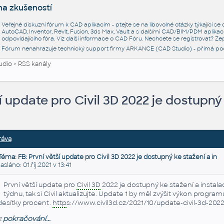
na zkušeností
Veřejné diskuzní fórum k CAD aplikacím - ptejte se na libovolné otázky týkající s
AutoCAD, Inventor, Revit, Fusion, 3ds Max, Vault a s dalšími CAD/BIM/PDM aplikac
odpovídajícího fóra. Viz další informace o
CAD Fóru
. Nechcete se registrovat? Zep
Fórum nenahrazuje technický support firmy ARKANCE (CAD Studio) - přímá po
udio
>
RSS kanály
í update pro Civil 3D 2022 je dostupný 
ráva
Téma: FB: První větší update pro Civil 3D 2022 je dostupný ke stažení a in
láno: 01.říj.2021 v 13:41
První větší update pro
Civil 3D
2022 je dostupný ke stažení a instalac
týdnu, tak si Civil aktualizujte. Update 1 by měl zvýšit výkon progra
desítky procent.
http
s://www.civil3d.cz/2021/10/update-civil-3d-2022
z
pokračování...