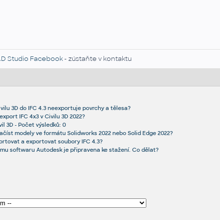
D Studio Facebook
- zústaňte v kontaktu
ivilu 3D do IFC 4.3 neexportuje povrchy a tělesa?
export IFC 4x3 v Civilu 3D 2022?
il 3D - Počet výsledků: 0
ačíst modely ve formátu Solidworks 2022 nebo Solid Edge 2022?
portovat a exportovat soubory IFC 4.3?
mu softwaru Autodesk je připravena ke stažení. Co dělat?