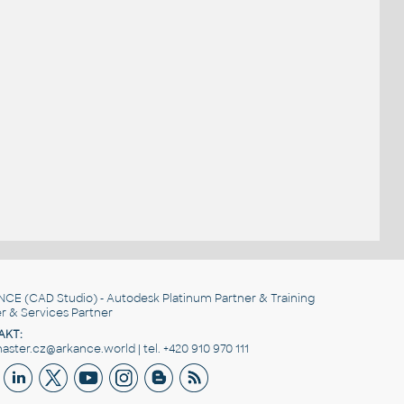
NCE
(CAD Studio) - Autodesk Platinum Partner & Training
r & Services Partner
AKT:
ster.cz@arkance.world | tel. +420 910 970 111