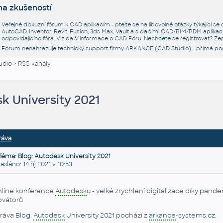
na zkušeností
Veřejné diskuzní fórum k CAD aplikacím - ptejte se na libovolné otázky týkající s
AutoCAD, Inventor, Revit, Fusion, 3ds Max, Vault a s dalšími CAD/BIM/PDM aplikac
odpovídajícího fóra. Viz další informace o
CAD Fóru
. Nechcete se registrovat? Zep
Fórum nenahrazuje technický support firmy ARKANCE (CAD Studio) - přímá po
udio
>
RSS kanály
k University 2021
ráva
Téma: Blog: Autodesk University 2021
láno: 14.říj.2021 v 10:53
line konference
Autodesk
u - velké zrychlení digitalizace díky pande
ovátorů
ráva
Blog:
Autodesk
University 2021
pochází z
arkance
-systems.cz
.