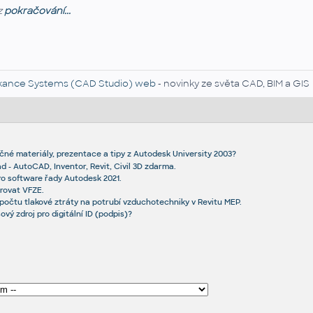
z
pokračování...
kance Systems (CAD Studio) web
- novinky ze světa CAD, BIM a GIS
čné materiály, prezentace a tipy z Autodesk University 2003?
 - AutoCAD, Inventor, Revit, Civil 3D zdarma.
ro software řady Autodesk 2021.
erovat VFZE.
ýpočtu tlakové ztráty na potrubí vzduchotechniky v Revitu MEP.
ový zdroj pro digitální ID (podpis)?