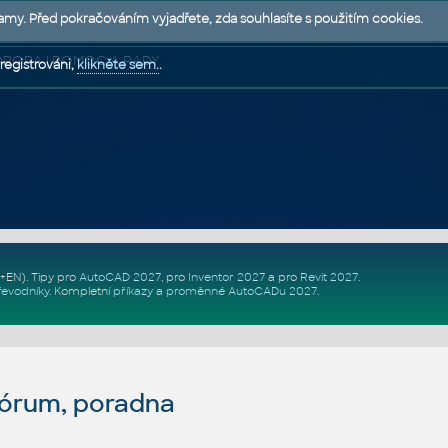
lamy. Před pokračováním vyjadřete, zda souhlasíte s použitím cookies.
 PODPORA | POMOC A RADY
registrováni,
klikněte sem.
.
Z+EN)
. Tipy pro
AutoCAD 2027
, pro
Inventor 2027
a pro
Revit 2027
.
řevodníky
.
Kompletní
příkazy
a
proměnné AutoCADu 2027
.
fórum, poradna