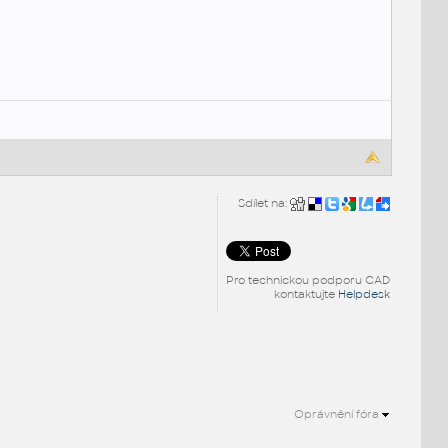
Sdílet na:
Pro technickou podporu CAD
kontaktujte
Helpdesk
Oprávnění fóra