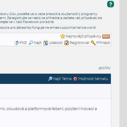
?
e oboru CAx, podělte se o vaše znalosti a zkušenosti s programy
emi. Zaregistrujte se nebo se přihlašte a zašlete váš příspěvek do
tejte se v naší
Facebook poradně
.
dpora pro zákazníky funguje na
emea.support.arkance.world
Nejnovější příspěvky
FAQ
Najít
Události
Registrovat
Přihlásit
archiv
Najít Téma
Možnosti tématu
mii, cloudová a platformová řešení, posílení inovací a