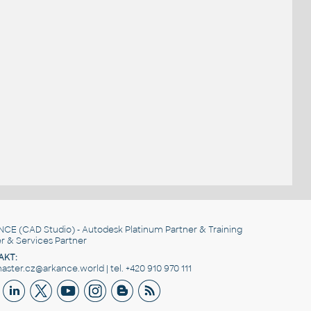
.
NCE
(CAD Studio) - Autodesk Platinum Partner & Training
r & Services Partner
AKT:
ster.cz@arkance.world | tel. +420 910 970 111