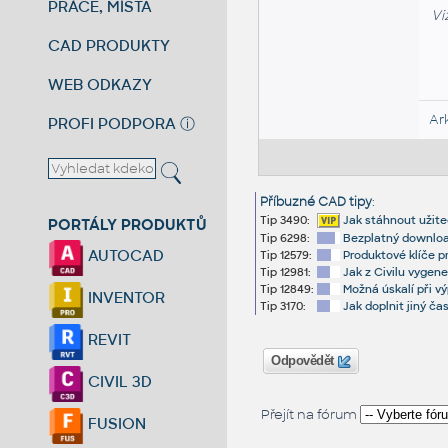
PRÁCE, MÍSTA
Vi
CAD PRODUKTY
WEB ODKAZY
Ar
PROFI PODPORA
ⓘ
Příbuzné CAD tipy
:
Tip 3490:
Jak stáhnout užite
PORTÁLY PRODUKTŮ
Tip 6298:
Bezplatný download
AUTOCAD
Tip 12579:
Produktové klíče p
Tip 12981:
Jak z Civilu vygen
Tip 12849:
Možná úskalí při v
INVENTOR
Tip 3170:
Jak doplnit jiný čas
REVIT
Odpovědět
CIVIL 3D
Přejít na fórum
FUSION