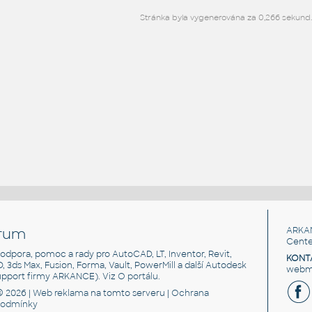
Stránka byla vygenerována za 0,266 sekund
rum
ARKA
Cente
, podpora, pomoc a rady pro AutoCAD, LT, Inventor, Revit,
KONT
3D, 3ds Max, Fusion, Forma, Vault, PowerMill a další Autodesk
webma
support firmy ARKANCE). Viz
O portálu
.
© 2026 |
Web reklama
na tomto serveru |
Ochrana
podmínky