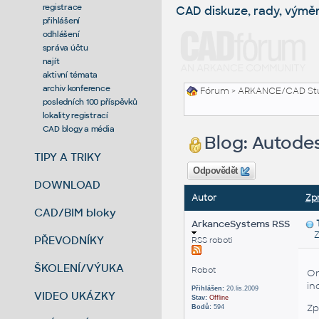
registrace
CAD diskuze, rady, výmě
přihlášení
odhlášení
správa účtu
najít
aktivní témata
archiv konference
Fórum
>
ARKANCE/CAD St
posledních 100 příspěvků
lokality registrací
CAD blogy a média
Blog: Autodes
TIPY A TRIKY
Odpovědět
DOWNLOAD
Autor
Zp
CAD/BIM bloky
ArkanceSystems RSS
Zas
PŘEVODNÍKY
RSS roboti
ŠKOLENÍ/VÝUKA
Robot
On
in
Přihlášen:
20.lis.2009
VIDEO UKÁZKY
Stav:
Offline
Zp
Bodů:
594