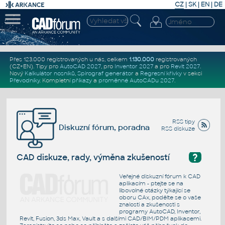
CZ
|
SK
|
EN
|
DE
Přes 123.000 registrovaných u nás, celkem
1.130.000
registrovaných
(CZ+EN)
. Tipy pro
AutoCAD 2027
, pro
Inventor 2027
a pro
Revit 2027
.
Nový
Kalkulátor nosníků
,
Spirograf generátor
a
Regresní křivky
v sekci
Převodníky
.
Kompletní
příkazy
a
proměnné AutoCADu 2027
.
RSS tipy
Diskuzní fórum, poradna
RSS diskuze
?
CAD diskuze, rady, výměna zkušeností
Veřejné diskuzní fórum k CAD
aplikacím - ptejte se na
libovolné otázky týkající se
oboru CAx, podělte se o vaše
znalosti a zkušenosti s
programy AutoCAD, Inventor,
Revit, Fusion, 3ds Max, Vault a s dalšími CAD/BIM/PDM aplikacemi.