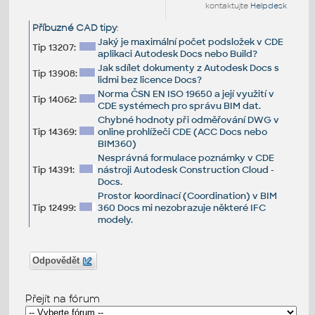
kontaktujte
Helpdesk
Příbuzné CAD tipy
:
Jaký je maximální počet podsložek v CDE
Tip 13207:
aplikaci Autodesk Docs nebo Build?
Jak sdílet dokumenty z Autodesk Docs s
Tip 13908:
lidmi bez licence Docs?
Norma ČSN EN ISO 19650 a její využití v
Tip 14062:
CDE systémech pro správu BIM dat.
Chybné hodnoty při odměřování DWG v
Tip 14369:
online prohlížeči CDE (ACC Docs nebo
BIM360)
Nesprávná formulace poznámky v CDE
Tip 14391:
nástroji Autodesk Construction Cloud -
Docs.
Prostor koordinací (Coordination) v BIM
Tip 12499:
360 Docs mi nezobrazuje některé IFC
modely.
Odpovědět
Přejít na fórum