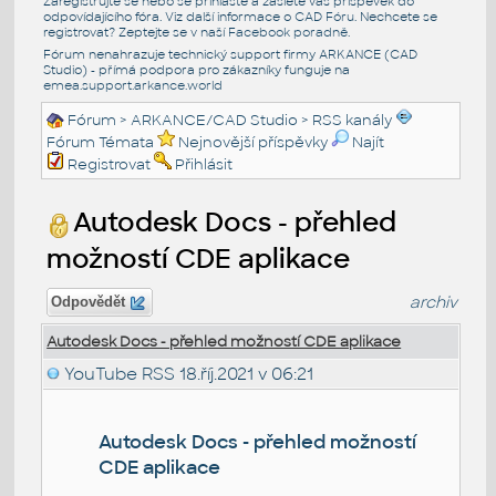
Zaregistrujte se nebo se přihlašte a zašlete váš příspěvek do
odpovídajícího fóra. Viz další informace o
CAD Fóru
. Nechcete se
registrovat? Zeptejte se v naší
Facebook poradně
.
Fórum nenahrazuje technický support firmy ARKANCE (CAD
Studio) - přímá podpora pro zákazníky funguje na
emea.support.arkance.world
Fórum
>
ARKANCE/CAD Studio
>
RSS kanály
Fórum Témata
Nejnovější příspěvky
Najít
Registrovat
Přihlásit
Autodesk Docs - přehled
možností CDE aplikace
archiv
Odpovědět
Autodesk Docs - přehled možností CDE aplikace
YouTube RSS
18.říj.2021 v 06:21
Autodesk Docs - přehled možností
CDE aplikace