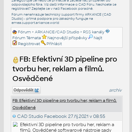
Zaregistrujte se nebo se přihlašte a zašlete váš příspěvek do
odpovídajícího fóra. Viz další informace o
CAD Fóru
. Nechcete se
registrovat? Zeptejte se v naší
Facebook poradně
.
Fórum nenahrazuje technický support firmy ARKANCE (CAD
Studio) - přímá podpora pro zákazníky funguje na
emea.support.arkance.world
Fórum
>
ARKANCE/CAD Studio
>
RSS kanály
Fórum Témata
Nejnovější příspěvky
Najít
Registrovat
Přihlásit
FB: Efektivní 3D pipeline pro
tvorbu her, reklam a filmů.
Osvědčené
archiv
Odpovědět
FB: Efektivní 3D pipeline pro tvorbu her, reklam a filmů.
Osvědčené
CAD Studio Facebook
27.říj.2021 v 08:55
Efektivní 3D pipeline pro tvorbu her, reklam a
filmů. Osvědčené softwarové nástroje sady