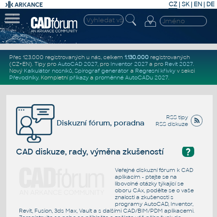
CZ
|
SK
|
EN
|
DE
Přes 123.000 registrovaných u nás, celkem
1.130.000
registrovaných
(CZ+EN)
. Tipy pro
AutoCAD 2027
, pro
Inventor 2027
a pro
Revit 2027
.
Nový
Kalkulátor nosníků
,
Spirograf generátor
a
Regresní křivky
v sekci
Převodníky
.
Kompletní
příkazy
a
proměnné AutoCADu 2027
.
RSS tipy
Diskuzní fórum, poradna
RSS diskuze
?
CAD diskuze, rady, výměna zkušeností
Veřejné diskuzní fórum k CAD
aplikacím - ptejte se na
libovolné otázky týkající se
oboru CAx, podělte se o vaše
znalosti a zkušenosti s
programy AutoCAD, Inventor,
Revit, Fusion, 3ds Max, Vault a s dalšími CAD/BIM/PDM aplikacemi.