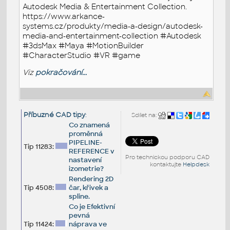
Autodesk Media & Entertainment Collection.
https://www.arkance-
systems.cz/produkty/media-a-design/autodesk-
media-and-entertainment-collection #Autodesk
#3dsMax #Maya #MotionBuilder
#CharacterStudio #VR #game
Viz
pokračování...
Příbuzné CAD tipy
:
Sdílet na:
Co znamená
proměnná
PIPELINE-
Tip 11283:
REFERENCE v
Pro technickou podporu CAD
nastavení
kontaktujte
Helpdesk
izometrie?
Rendering 2D
Tip 4508:
čar, křivek a
spline.
Co je Efektivní
pevná
Tip 11424:
náprava ve